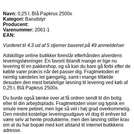
Navn:
0,25 l. Blå Papkrus 2500x
Kategori:
Barudstyr
Producent:
Varenummer:
2061-1
EAN:
Vurderet til
4.3
ud af 5 stjerner baseret på
49
anmeldelser
Adskillige online butikker foreslår efterhånden alverdens
leveringsløsninger. En favorit iblandt mange er lige nu
levering til en pakkeshop, og så kan du bare gå forbi efter de
købte varer præcis når det passer dig. Fragtmetoden er
nemlig særdeles let gængelig, samt i mange tilfælde
desuden den mest betalelige løsning til levering ved køb af
0,25 l. Blå Papkrus 2500x.
Du burde også tænke over at få ordren sendt til din bolig
eller til din arbejdsplads. Fragtmetoden viser sig typisk en
smule mere pebret, men lige så vel i høj grad overkommelig.
Den mindst kostelige leveringsudgave vil dog til enhver tid
være selv at hente produkterne, men den løsning stiller krav
om at du har bopæl med kort afstand til internet butikkens
adresse.