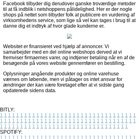
Facebook tilbyder dig derudover ganske troværdige metoder
til at få indblik i netshoppens pålidelighed. Her er der nogle
shops på nettet som tilbyder folk at publicere en vurdering af
virksomhedens service, som lige så vel kan tages i brug til at
danne dig et indtryk af hvor glade kunderne er.
Websitet er finansieret ved hjælp af annoncer. Vi
samarbejder med en del online webshops derved at vi
fremviser firmaernes varer, og indtjener betaling når en af de
besøgende på vores website gennemfører en bestilling.
Oplysninger angående produkter og online varehuse
værnes om løbende, men vi påtager os intet ansvar for
ændringer der kan være foretaget efter at vi sidste gang
opdaterede sidens data.
BITLY:
1
1
1
1
1
1
1
1
1
1
1
1
1
1
1
1
1
1
1
1
1
1
1
1
1
1
1
1
1
1
1
1
1
1
1
1
1
1
1
1
1
1
1
1
1
1
1
1
1
1
1
1
1
1
1
1
1
1
1
1
1
1
1
1
1
1
1
1
1
1
1
1
1
1
1
1
1
1
1
1
1
1
1
1
1
1
1
1
1
1
1
1
1
1
1
1
1
1
1
1
SPOTIFY:
1
1
1
1
1
1
1
1
1
1
1
1
1
1
1
1
1
1
1
1
1
1
1
1
1
1
1
1
1
1
1
1
1
1