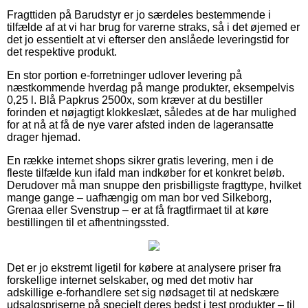
Fragttiden på Barudstyr er jo særdeles bestemmende i
tilfælde af at vi har brug for varerne straks, så i det øjemed er
det jo essentielt at vi efterser den anslåede leveringstid for
det respektive produkt.
En stor portion e-forretninger udlover levering på
næstkommende hverdag på mange produkter, eksempelvis
0,25 l. Blå Papkrus 2500x, som kræver at du bestiller
forinden et nøjagtigt klokkeslæt, således at de har mulighed
for at nå at få de nye varer afsted inden de lageransatte
drager hjemad.
En række internet shops sikrer gratis levering, men i de
fleste tilfælde kun ifald man indkøber for et konkret beløb.
Derudover må man snuppe den prisbilligste fragttype, hvilket
mange gange – uafhængig om man bor ved Silkeborg,
Grenaa eller Svenstrup – er at få fragtfirmaet til at køre
bestillingen til et afhentningssted.
Det er jo ekstremt ligetil for købere at analysere priser fra
forskellige internet selskaber, og med det motiv har
adskillige e-forhandlere set sig nødsaget til at nedskære
udsalgspriserne på specielt deres bedst i test produkter – til