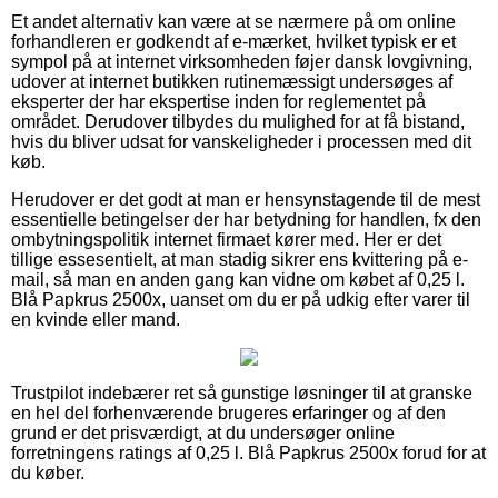
Et andet alternativ kan være at se nærmere på om online
forhandleren er godkendt af e-mærket, hvilket typisk er et
sympol på at internet virksomheden føjer dansk lovgivning,
udover at internet butikken rutinemæssigt undersøges af
eksperter der har ekspertise inden for reglementet på
området. Derudover tilbydes du mulighed for at få bistand,
hvis du bliver udsat for vanskeligheder i processen med dit
køb.
Herudover er det godt at man er hensynstagende til de mest
essentielle betingelser der har betydning for handlen, fx den
ombytningspolitik internet firmaet kører med. Her er det
tillige essesentielt, at man stadig sikrer ens kvittering på e-
mail, så man en anden gang kan vidne om købet af 0,25 l.
Blå Papkrus 2500x, uanset om du er på udkig efter varer til
en kvinde eller mand.
Trustpilot indebærer ret så gunstige løsninger til at granske
en hel del forhenværende brugeres erfaringer og af den
grund er det prisværdigt, at du undersøger online
forretningens ratings af 0,25 l. Blå Papkrus 2500x forud for at
du køber.