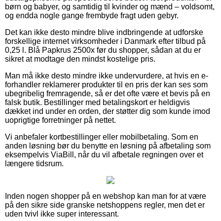
børn og babyer, og samtidig til kvinder og mænd – voldsomt,
og endda nogle gange frembyde fragt uden gebyr.
Det kan ikke desto mindre blive indbringende at udforske
forskellige internet virksomheder i Danmark efter tilbud på
0,25 l. Blå Papkrus 2500x før du shopper, sådan at du er
sikret at modtage den mindst kostelige pris.
Man må ikke desto mindre ikke undervurdere, at hvis en e-
forhandler reklamerer produkter til en pris der kan ses som
ubegribelig fremragende, så er det ofte være et bevis på en
falsk butik. Bestillinger med betalingskort er heldigvis
dækket ind under en orden, der støtter dig som kunde imod
uoprigtige forretninger på nettet.
Vi anbefaler kortbestillinger eller mobilbetaling. Som en
anden løsning bør du benytte en løsning på afbetaling som
eksempelvis ViaBill, når du vil afbetale regningen over et
længere tidsrum.
Inden nogen shopper på en webshop kan man for at være
på den sikre side granske netshoppens regler, men det er
uden tvivl ikke super interessant.