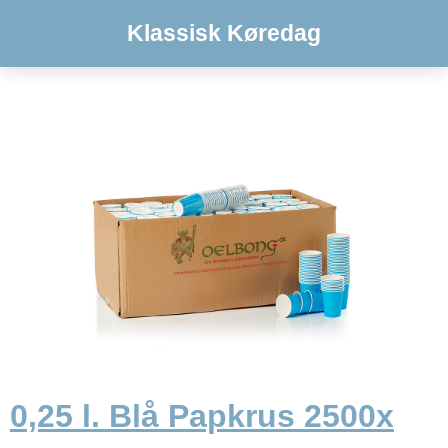
Klassisk Køredag
0,25 l. Blå Papkrus 2500x