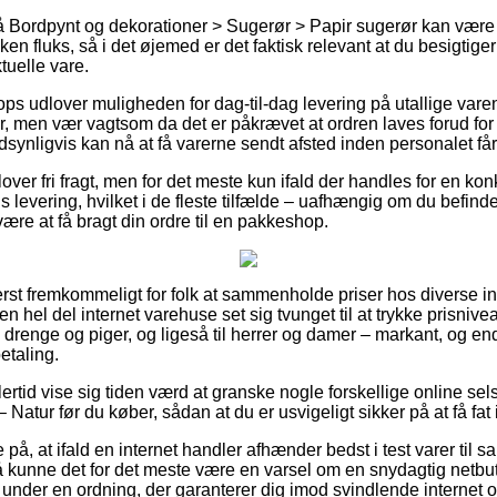
 Bordpynt og dekorationer > Sugerør > Papir sugerør kan være
ken fluks, så i det øjemed er det faktisk relevant at du besigtige
tuelle vare.
hops udlover muligheden for dag-til-dag levering på utallige va
r, men vær vagtsom da det er påkrævet at ordren laves forud for 
synligvis kan nå at få varerne sendt afsted inden personalet får 
 lover fri fragt, men for det meste kun ifald der handles for en kon
s levering, hvilket i de fleste tilfælde – uafhængig om du befind
 være at få bragt din ordre til en pakkeshop.
rst fremkommeligt for folk at sammenholde priser hos diverse int
 hel del internet varehuse set sig tvunget til at trykke prisnive
til drenge og piger, og ligeså til herrer og damer – markant, og 
etaling.
ertid vise sig tiden værd at granske nogle forskellige online sel
 Natur før du køber, sådan at du er usvigeligt sikker på at få fat 
på, at ifald en internet handler afhænder bedst i test varer til s
så kunne det for det meste være en varsel om en snydagtig netbuti
under en ordning, der garanterer dig imod svindlende internet ou