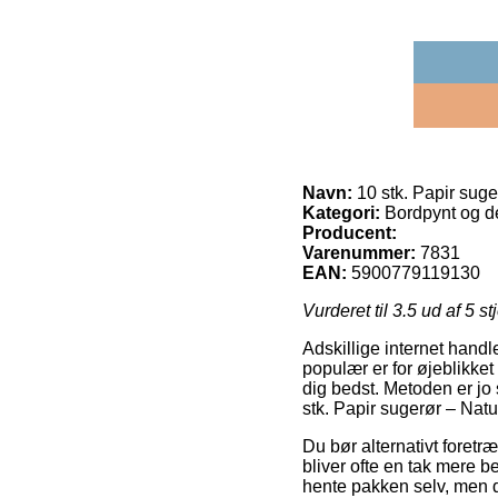
Navn:
10 stk. Papir suge
Kategori:
Bordpynt og de
Producent:
Varenummer:
7831
EAN:
5900779119130
Vurderet til
3.5
ud af 5 st
Adskillige internet handl
populær er for øjeblikket
dig bedst. Metoden er jo 
stk. Papir sugerør – Natu
Du bør alternativt foretr
bliver ofte en tak mere b
hente pakken selv, men d