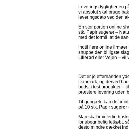
Leveringsdygtigheden på
vi absolut skal bruge pak
leveringsdato ved den ak
En stor portion online s
stk. Papir sugerør – Natu
med det formål at de sand
Indtil flere online firmaer
snuppe den billigste slag
Lillerød eller Vejen – vil
Det er jo efterhånden yde
Danmark, og derved har en
bedst i test produkter – 
præstere levering uden b
Til gengæld kan det imidl
på 10 stk. Papir sugerør –
Man skal imidlertid huske 
for ubegribelig letkøbt, 
desto mindre dækket ind 