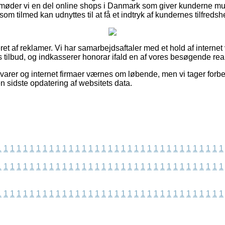
 møder vi en del online shops i Danmark som giver kunderne mul
om tilmed kan udnyttes til at få et indtryk af kundernes tilfredsh
et af reklamer. Vi har samarbejdsaftaler med et hold af internet
 tilbud, og indkasserer honorar ifald en af vores besøgende real
arer og internet firmaer værnes om løbende, men vi tager forbeh
en sidste opdatering af websitets data.
1
1
1
1
1
1
1
1
1
1
1
1
1
1
1
1
1
1
1
1
1
1
1
1
1
1
1
1
1
1
1
1
1
1
1
1
1
1
1
1
1
1
1
1
1
1
1
1
1
1
1
1
1
1
1
1
1
1
1
1
1
1
1
1
1
1
1
1
1
1
1
1
1
1
1
1
1
1
1
1
1
1
1
1
1
1
1
1
1
1
1
1
1
1
1
1
1
1
1
1
1
1
1
1
1