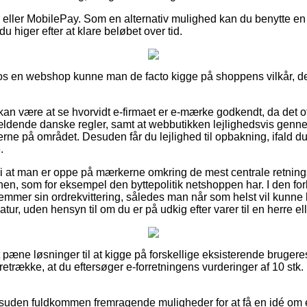
ger eller MobilePay. Som en alternativ mulighed kan du benytte 
u higer efter at klare beløbet over tid.
 en webshop kunne man de facto kigge på shoppens vilkår, det 
n være at se hvorvidt e-firmaet er e-mærke godkendt, da det of
ældende danske regler, samt at webbutikken lejlighedsvis ge
rne på området. Desuden får du lejlighed til opbakning, ifald du 
.
 at man er oppe på mærkerne omkring de mest centrale retnings
onen, som for eksempel den byttepolitik netshoppen har. I den fo
emmer sin ordrekvittering, således man når som helst vil kunne 
atur, uden hensyn til om du er på udkig efter varer til en herre e
t pæne løsninger til at kigge på forskellige eksisterende brugere
foretrække, at du eftersøger e-forretningens vurderinger af 10 stk
suden fuldkommen fremragende muligheder for at få en idé om e