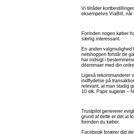
Vi tilråder kortbestillin
eksempelvis ViaBill, når d
Forinden nogen køber hos
særlig interessant.
En anden valgmulighed ka
netshoppen forstår de g
har indsigt i bestemmelse
dilemmaer med din ordre
Ligeså rekommanderer vi
indflydelse på transakti
relevant, at man stadig g
10 stk. Papir sugerør – N
Trustpilot genererer evig
grund af dette er det at 
forinden du køber.
Facebook forærer dig de