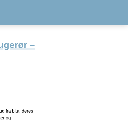
sugerør –
 fra bl.a. deres
mer og