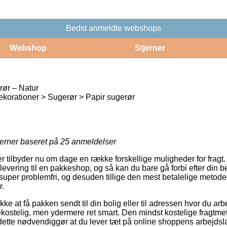
Bedst anmeldte webshops
Webshop
Stjerner
rør – Natur
korationer > Sugerør > Papir sugerør
jerner baseret på
25
anmeldelser
er tilbyder nu om dage en række forskellige muligheder for fragt
 levering til en pakkeshop, og så kan du bare gå forbi efter din be
super problemfri, og desuden tillige den mest betalelige metode 
r.
ække at få pakken sendt til din bolig eller til adressen hvor du a
ekostelig, men ydermere ret smart. Den mindst kostelige fragtmet
ette nødvendiggør at du lever tæt på online shoppens arbejdsl