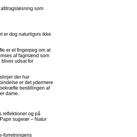
en afdragsløsning som
er dog naturligvis ikke
te er et fingerpeg om at
nnemses af fagmænd som
bliver udsat for
linjer der har
rbindelse er det ydermere
bekræfte bestillingen af
ller dame.
s reflektioner og på
. Papir sugerør – Natur
-forretningens