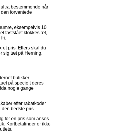
 ultra bestemmende når
r den forventede
renumre, eksempelvis 10
et fastslået klokkeslæt,
fri.
kret pris. Ellers skal du
er sig tæt på Herning,
ernet butikker i
auet på specielt deres
endda nogle gange
skaber efter rabatkoder
i den bedste pris.
alg for en pris som anses
k. Kortbetalinger er ikke
tlets.