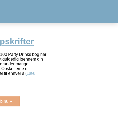
pskrifter
 100 Party Drinks bog har
l at guidedig igennem din
 herunder mange
 Opskrifterne er
el til enhver s
(Læs
b nu »