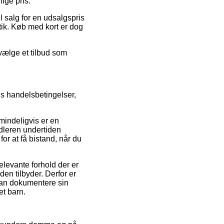
ige pris.
l salg for en udsalgspris
tik. Køb med kort er dog
vælge et tilbud som
s handelsbetingelser,
lmindeligvis er en
ndleren undertiden
r at få bistand, når du
levante forhold der er
en tilbyder. Derfor er
 kan dokumentere sin
et barn.