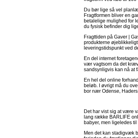
Du bør lige så vel planlæg
Fragtformen bliver en ga
betalelige mulighed for 
du fysisk befinder dig lig
Fragttiden på Gaver | Gav
produkterne øjeblikkeligt
leveringstidspunkt ved de
En del internet foretagen
vær vagtsom da det kræve
sandsynligvis kan nå at få
En hel del online forhand
beløb. I øvrigt må du ov
bor nær Odense, Haderslev
Det har vist sig at være 
lang række BARLIFE onlin
babyer, men ligeledes ti
Men det kan stadigvæk bli