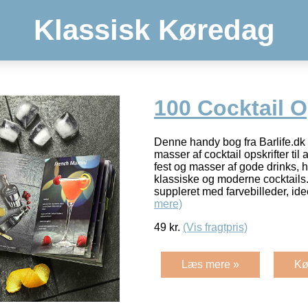
Klassisk Køredag
100 Cocktail O
Denne handy bog fra Barlife.dk
masser af cocktail opskrifter ti
fest og masser af gode drinks,
klassiske og moderne cocktails.
suppleret med farvebilleder, ide
mere)
49
kr.
(Vis fragtpris)
Læs mere »
Kø