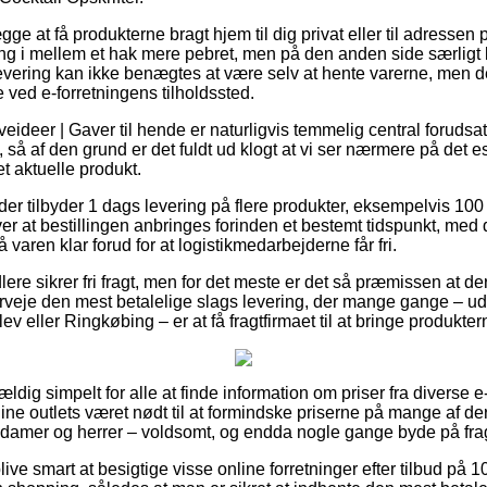
ge at få produkterne bragt hjem til dig privat eller til adressen 
ng i mellem et hak mere pebret, men på den anden side særligt
levering kan ikke benægtes at være selv at hente varerne, men 
e ved e-forretningens tilholdssted.
eideer | Gaver til hende er naturligvis temmelig central forudsa
, så af den grund er det fuldt ud klogt at vi ser nærmere på det 
t aktuelle produkt.
der tilbyder 1 dags levering på flere produkter, eksempelvis 100
r at bestillingen anbringes forinden et bestemt tidspunkt, med d
 varen klar forud for at logistikmedarbejderne får fri.
lere sikrer fri fragt, men for det meste er det så præmissen at de
erveje den mest betalelige slags levering, der mange gange – u
 eller Ringkøbing – er at få fragtfirmaet til at bringe produkter
vældig simpelt for alle at finde information om priser fra diverse
e outlets været nødt til at formindske priserne på mange af dere
l damer og herrer – voldsomt, og endda nogle gange byde på fr
ve smart at besigtige visse online forretninger efter tilbud på 1