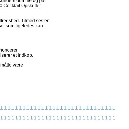
e kunders domme og på
0 Cocktail Opskrifter
tilfredshed. Tilmed ses en
lse, som ligeledes kan
nnoncerer
iserer et indkøb.
r måtte være
1
1
1
1
1
1
1
1
1
1
1
1
1
1
1
1
1
1
1
1
1
1
1
1
1
1
1
1
1
1
1
1
1
1
1
1
1
1
1
1
1
1
1
1
1
1
1
1
1
1
1
1
1
1
1
1
1
1
1
1
1
1