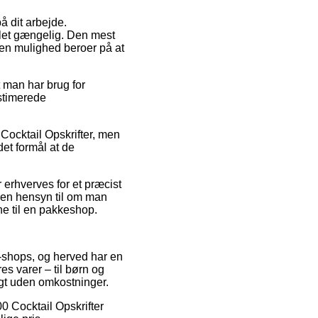
på dit arbejde.
 let gængelig. Den mest
den mulighed beroer på at
t man har brug for
estimerede
 Cocktail Opskrifter, men
et formål at de
r erhverves for et præcist
den hensyn til om man
ne til en pakkeshop.
 e-shops, og herved har en
s varer – til børn og
agt uden omkostninger.
00 Cocktail Opskrifter