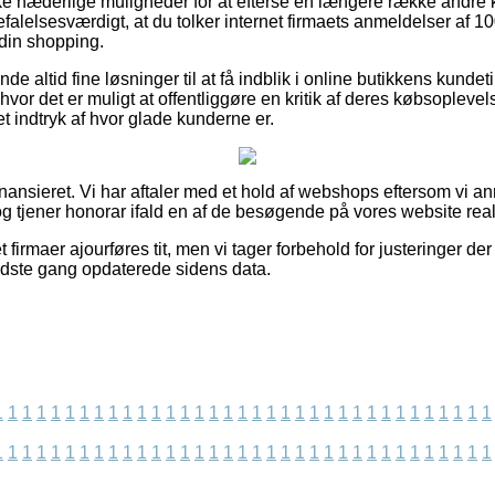
ske hæderlige muligheder for at efterse en længere række andr
efalelsesværdigt, at du tolker internet firmaets anmeldelser af 10
 din shopping.
e altid fine løsninger til at få indblik i online butikkens kunde
t hvor det er muligt at offentliggøre en kritik af deres købsopleve
et indtryk af hvor glade kunderne er.
ansieret. Vi har aftaler med et hold af webshops eftersom vi a
g tjener honorar ifald en af de besøgende på vores website real
 firmaer ajourføres tit, men vi tager forbehold for justeringer de
idste gang opdaterede sidens data.
1
1
1
1
1
1
1
1
1
1
1
1
1
1
1
1
1
1
1
1
1
1
1
1
1
1
1
1
1
1
1
1
1
1
1
1
1
1
1
1
1
1
1
1
1
1
1
1
1
1
1
1
1
1
1
1
1
1
1
1
1
1
1
1
1
1
1
1
1
1