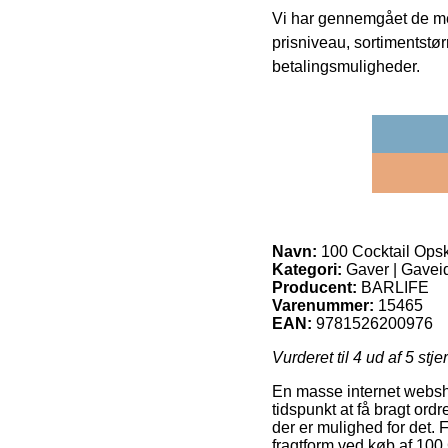
Vi har gennemgået de mes
prisniveau, sortimentstø
betalingsmuligheder.
Navn:
100 Cocktail Opskr
Kategori:
Gaver | Gaveid
Producent:
BARLIFE
Varenummer:
15465
EAN:
9781526200976
Vurderet til
4
ud af 5 stje
En masse internet websh
tidspunkt at få bragt ordre
der er mulighed for det.
fragtform ved køb af 100 