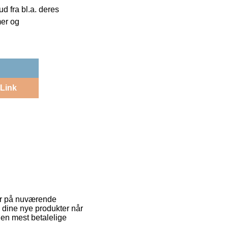
 fra bl.a. deres
mer og
Link
 er på nuværende
nte dine nye produkter når
den mest betalelige