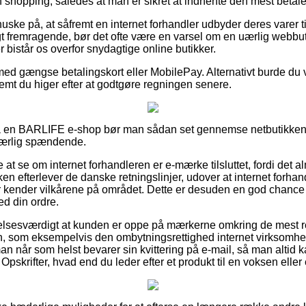
 shopping, således at man er sikret at indhente den mest betalel
ske på, at såfremt en internet forhandler udbyder deres varer ti
gt fremragende, bør det ofte være en varsel om en uærlig webbu
r bistår os overfor snydagtige online butikker.
 med gængse betalingskort eller MobilePay. Alternativt burde du 
remt du higer efter at godtgøre regningen senere.
 på en BARLIFE e-shop bør man sådan set gennemse netbutikken
 særlig spændende.
 at se om internet forhandleren er e-mærke tilsluttet, fordi det a
ken efterlever de danske retningslinjer, udover at internet forha
kender vilkårene på området. Dette er desuden en god chance fo
ed din ordre.
elsesværdigt at kunden er oppe på mærkerne omkring de mest re
n, som eksempelvis den ombytningsrettighed internet virksomhed
man når som helst bevarer sin kvittering på e-mail, så man altid
 Opskrifter, hvad end du leder efter et produkt til en voksen eller 