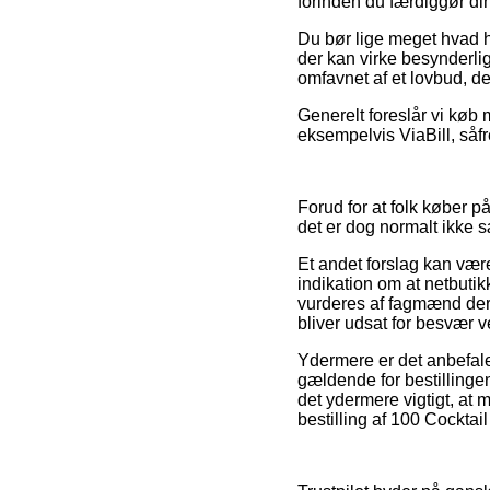
forinden du færdiggør din
Du bør lige meget hvad hu
der kan virke besynderli
omfavnet af et lovbud, de
Generelt foreslår vi køb
eksempelvis ViaBill, såf
Forud for at folk køber
det er dog normalt ikke
Et andet forslag kan være
indikation om at netbutik
vurderes af fagmænd der 
bliver udsat for besvær v
Ydermere er det anbefal
gældende for bestillinge
det ydermere vigtigt, at 
bestilling af 100 Cocktail