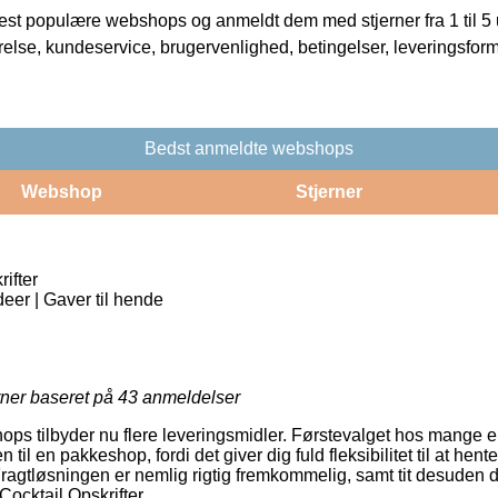
t populære webshops og anmeldt dem med stjerner fra 1 til 5 ud
rrelse, kundeservice, brugervenlighed, betingelser, leveringsfor
Bedst anmeldte webshops
Webshop
Stjerner
ifter
eer | Gaver til hende
rner baseret på
43
anmeldelser
ops tilbyder nu flere leveringsmidler. Førstevalget hos mange
n til en pakkeshop, fordi det giver dig fuld fleksibilitet til at he
 Fragtløsningen er nemlig rigtig fremkommelig, samt tit desuden 
Cocktail Opskrifter.