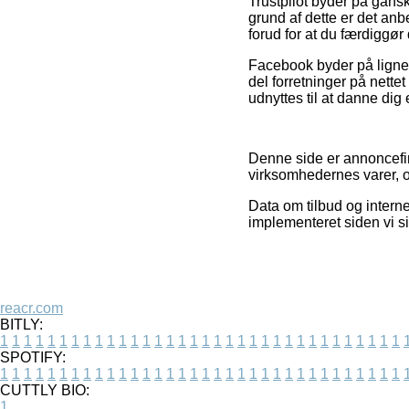
Trustpilot byder på gan
grund af dette er det anb
forud for at du færdiggør
Facebook byder på lignend
del forretninger på nette
udnyttes til at danne dig 
Denne side er annoncefin
virksomhedernes varer, o
Data om tilbud og internet
implementeret siden vi s
reacr.com
BITLY:
1
1
1
1
1
1
1
1
1
1
1
1
1
1
1
1
1
1
1
1
1
1
1
1
1
1
1
1
1
1
1
1
1
1
SPOTIFY:
1
1
1
1
1
1
1
1
1
1
1
1
1
1
1
1
1
1
1
1
1
1
1
1
1
1
1
1
1
1
1
1
1
1
CUTTLY BIO:
1