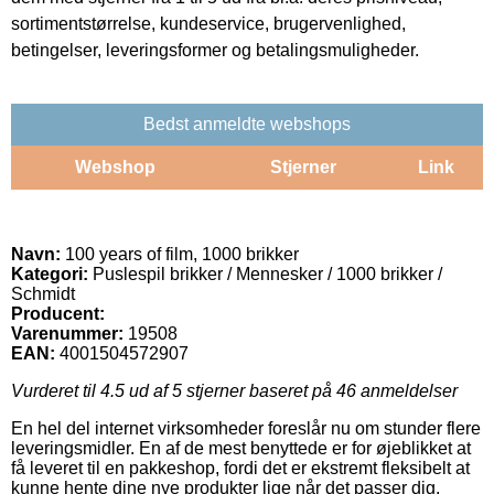
sortimentstørrelse, kundeservice, brugervenlighed,
betingelser, leveringsformer og betalingsmuligheder.
Bedst anmeldte webshops
Webshop
Stjerner
Link
Navn:
100 years of film, 1000 brikker
Kategori:
Puslespil brikker / Mennesker / 1000 brikker /
Schmidt
Producent:
Varenummer:
19508
EAN:
4001504572907
Vurderet til
4.5
ud af 5 stjerner baseret på
46
anmeldelser
En hel del internet virksomheder foreslår nu om stunder flere
leveringsmidler. En af de mest benyttede er for øjeblikket at
få leveret til en pakkeshop, fordi det er ekstremt fleksibelt at
kunne hente dine nye produkter lige når det passer dig.