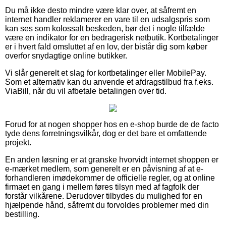
Du må ikke desto mindre være klar over, at såfremt en
internet handler reklamerer en vare til en udsalgspris som
kan ses som kolossalt beskeden, bør det i nogle tilfælde
være en indikator for en bedragerisk netbutik. Kortbetalinger
er i hvert fald omsluttet af en lov, der bistår dig som køber
overfor snydagtige online butikker.
Vi slår generelt et slag for kortbetalinger eller MobilePay.
Som et alternativ kan du anvende et afdragstilbud fra f.eks.
ViaBill, når du vil afbetale betalingen over tid.
Forud for at nogen shopper hos en e-shop burde de de facto
tyde dens forretningsvilkår, dog er det bare et omfattende
projekt.
En anden løsning er at granske hvorvidt internet shoppen er
e-mærket medlem, som generelt er en påvisning af at e-
forhandleren imødekommer de officielle regler, og at online
firmaet en gang i mellem føres tilsyn med af fagfolk der
forstår vilkårene. Derudover tilbydes du mulighed for en
hjælpende hånd, såfremt du forvoldes problemer med din
bestilling.