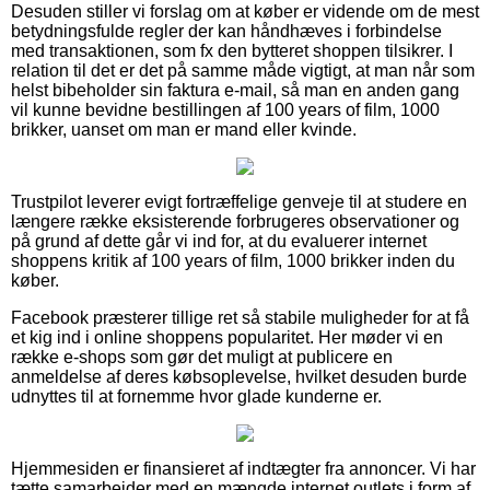
Desuden stiller vi forslag om at køber er vidende om de mest
betydningsfulde regler der kan håndhæves i forbindelse
med transaktionen, som fx den bytteret shoppen tilsikrer. I
relation til det er det på samme måde vigtigt, at man når som
helst bibeholder sin faktura e-mail, så man en anden gang
vil kunne bevidne bestillingen af 100 years of film, 1000
brikker, uanset om man er mand eller kvinde.
Trustpilot leverer evigt fortræffelige genveje til at studere en
længere række eksisterende forbrugeres observationer og
på grund af dette går vi ind for, at du evaluerer internet
shoppens kritik af 100 years of film, 1000 brikker inden du
køber.
Facebook præsterer tillige ret så stabile muligheder for at få
et kig ind i online shoppens popularitet. Her møder vi en
række e-shops som gør det muligt at publicere en
anmeldelse af deres købsoplevelse, hvilket desuden burde
udnyttes til at fornemme hvor glade kunderne er.
Hjemmesiden er finansieret af indtægter fra annoncer. Vi har
tætte samarbejder med en mængde internet outlets i form af