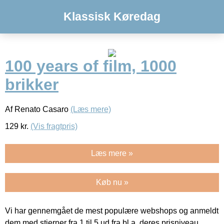
Klassisk Køredag
100 years of film, 1000
brikker
Af Renato Casaro
(Læs mere)
129
kr.
(Vis fragtpris)
Læs mere »
Køb nu »
Vi har gennemgået de mest populære webshops og anmeldt
dem med stjerner fra 1 til 5 ud fra bl.a. deres prisniveau,