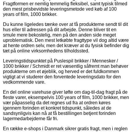
Fragtformen er nemlig temmelig fleksibel, samt typisk tilmed
den mest prisbevidste leveringsmetode ved køb af 100
years of film, 1000 brikker.
Du kunne ligeledes tænke over at få produkterne sendt til dit
hus eller til adressen på dit arbejde. Denne bliver tit en
smule mere bekostelig, men på den anden side meget
uproblematisk. Den mest letkøbte fragttype vil dog altid være
at hente ordren selv, men det kræver at du fysisk befinder dig
tæt på online virksomhedens tilholdssted.
Leveringstidspunktet på Puslespil brikker / Mennesker /
1000 brikker / Schmidt er ret væsentlig såfremt man behøver
produkterne om et øjeblik, og herved er det fuldkommen
vigtigt at vi studerer den forventede leveringsdato for den
vedkommende vare.
En del online varehuse giver løfte om dag-til-dag fragt på de
fleste varer, eksempelvis 100 years of film, 1000 brikker, men
vær påpasselig da det regnes ud fra at ordren køres
igennem forinden et konkret tidspunkt, således at de
sandsynligvis kan nå at få bestillingen betjent forinden
lagermedarbejderne får fri.
En række e-shops i Danmark sikrer gratis fragt, men i reglen