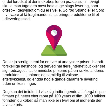
er det forudsat at der indkøbes for en præcis sum. I øvrigt
skulle man tage den mest betalelige slags levering, som
oftest – ligegyldigt om du er i Vejle, Solrød Strand eller Sorø
– vil være at få fragtmanden til at bringe produkterne til et
udleveringssted.
Det er jo særligt nemt for enhver at analysere priser i blandt
forskellige netshops, og derved har flere internet butikker set
sig nødsaget til at formindske priserne på en række af deres
produkter – til juniorer, og samtidig til voksne –
eftertrykkeligt, og endda nogle gange garantere levering
uden omkostninger.
Dog kan det imidlertid vise sig indbringende at eftergå et par
firmaer på nettet efter rabat på 100 years of film, 1000 brikker
forinden du køber, så man ikke er i tvivl om at indhente den
laveste pris.