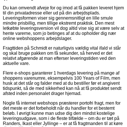
Du kan omvendt afveje for og imod at få pakken leveret hjem
til din privatadresse eller ud på din arbejdsplads.
Leveringsformen viser sig gennemsnitligt en lille smule
mindre prisbillig, men tillige ekstremt praktisk. Den mest
letkøbte leveringsversion vil dog altid vise sig at være selv at
hente varerne, som jo betinges af at du opholder dig nær
online webshoppens arbejdslager.
Fragttiden på Schmidt er naturligvis vældig vital ifald vi står
og skal bruge pakken om få sekunder, så herved er det
relativt afgørende at man efterser leveringstiden ved den
aktuelle vare.
Flere e-shops garanterer 1 hverdags levering på mange af
shoppens varenumre, eksempelvis 100 Years of Film, men
husk at det står og falder med at du bestiller før et angivent
tidspunkt, så de med sikkerhed kan nå at få produktet sendt
afsted inden personalet drager hjemad.
Nogle få internet webshops præsterer portofri fragt, men for
det meste er det forbeholdt når du handler for et bestemt
beløb. I øvrigt kunne man udse dig den mindst kostelige
leveringsudgave, som i de fleste tilfælde – om du er tæt på
Randers, Ikast eller Jyllinge – er at få fragtmanden til at køre