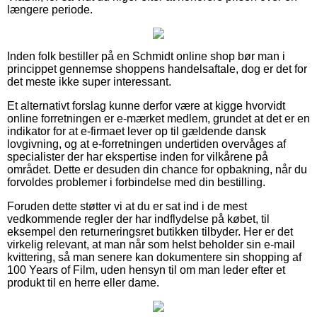
længere periode.
Inden folk bestiller på en Schmidt online shop bør man i
princippet gennemse shoppens handelsaftale, dog er det for
det meste ikke super interessant.
Et alternativt forslag kunne derfor være at kigge hvorvidt
online forretningen er e-mærket medlem, grundet at det er en
indikator for at e-firmaet lever op til gældende dansk
lovgivning, og at e-forretningen undertiden overvåges af
specialister der har ekspertise inden for vilkårene på
området. Dette er desuden din chance for opbakning, når du
forvoldes problemer i forbindelse med din bestilling.
Foruden dette støtter vi at du er sat ind i de mest
vedkommende regler der har indflydelse på købet, til
eksempel den returneringsret butikken tilbyder. Her er det
virkelig relevant, at man når som helst beholder sin e-mail
kvittering, så man senere kan dokumentere sin shopping af
100 Years of Film, uden hensyn til om man leder efter et
produkt til en herre eller dame.