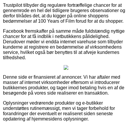
Trustpilot tilbyder dig regulære fortræffelige chancer for at
gennemrode en hel del tidligere brugeres observationer og
derfor tilrådes det, at du kigger på online shoppens
bedømmelser af 100 Years of Film forud for at du shopper.
Facebook fremskaffer på samme måde fuldstændig nyttige
chancer for at få indblik i netbutikkens pålidelighed.
Derudover møder vi endda internet varehuse som tilbyder
kunderne at registrere en bedømmelse af virksomhedens
service, hvilket også bør benyttes til at afveje kundernes
tilfredshed.
Denne side er finansieret af annoncer. Vi har aftaler med
masser af internet virksomheder eftersom vi introducerer
butikkernes produkter, og tager imod betaling hvis en af de
besøgende på vores side realiserer en transaktion.
Oplysninger vedrørende produkter og e-butikker
understøttes rutinemæssigt, men vi tager forbehold for
forandringer der eventuelt er realiseret siden seneste
opdatering af hjemmesidens oplysninger.