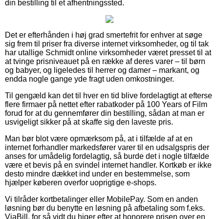
din bestilling til et afhentningssted.
Det er efterhånden i høj grad smertefrit for enhver at søge
sig frem til priser fra diverse internet virksomheder, og til tak
har utallige Schmidt online virksomheder været presset til at
at tvinge prisniveauet på en række af deres varer – til børn
og babyer, og ligeledes til herrer og damer – markant, og
endda nogle gange yde fragt uden omkostninger.
Til gengæld kan det til hver en tid blive fordelagtigt at efterse
flere firmaer på nettet efter rabatkoder på 100 Years of Film
forud for at du gennemfører din bestilling, sådan at man er
usvigeligt sikker på at skaffe sig den laveste pris.
Man bør blot være opmærksom på, at i tilfælde af at en
internet forhandler markedsfører varer til en udsalgspris der
anses for umådelig fordelagtig, så burde det i nogle tilfælde
være et bevis på en svindel internet handler. Kortkøb er ikke
desto mindre dækket ind under en bestemmelse, som
hjælper køberen overfor uoprigtige e-shops.
Vi tilråder kortbetalinger eller MobilePay. Som en anden
løsning bør du benytte en løsning på afbetaling som f.eks.
ViaBill, for så vidt du higer efter at honorere prisen over en