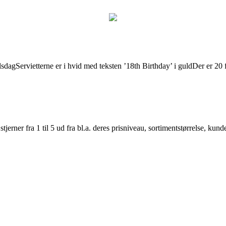
lsdagServietterne er i hvid med teksten ’18th Birthday’ i guldDer er 20 fe
er fra 1 til 5 ud fra bl.a. deres prisniveau, sortimentstørrelse, kunde