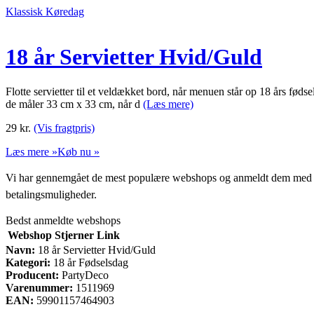
Klassisk Køredag
18 år Servietter Hvid/Guld
Flotte servietter til et veldækket bord, når menuen står op 18 års fødse
de måler 33 cm x 33 cm, når d
(Læs mere)
29
kr.
(Vis fragtpris)
Læs mere »
Køb nu »
Vi har gennemgået de mest populære webshops og anmeldt dem med stjern
betalingsmuligheder.
Bedst anmeldte webshops
Webshop
Stjerner
Link
Navn:
18 år Servietter Hvid/Guld
Kategori:
18 år Fødselsdag
Producent:
PartyDeco
Varenummer:
1511969
EAN:
59901157464903