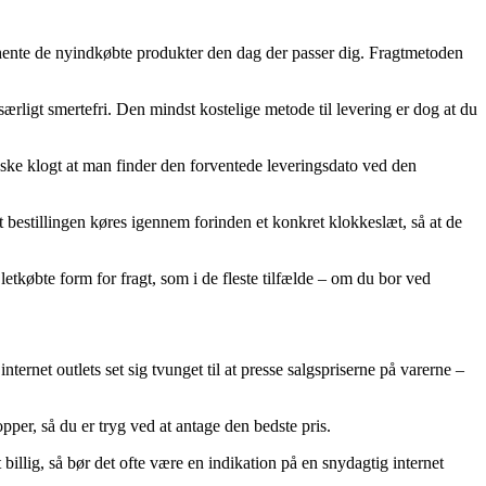
an hente de nyindkøbte produkter den dag der passer dig. Fragtmetoden
 særligt smertefri. Den mindst kostelige metode til levering er dog at du
anske klogt at man finder den forventede leveringsdato ved den
t bestillingen køres igennem forinden et konkret klokkeslæt, så at de
etkøbte form for fragt, som i de fleste tilfælde – om du bor ved
nternet outlets set sig tvunget til at presse salgspriserne på varerne –
opper, så du er tryg ved at antage den bedste pris.
illig, så bør det ofte være en indikation på en snydagtig internet