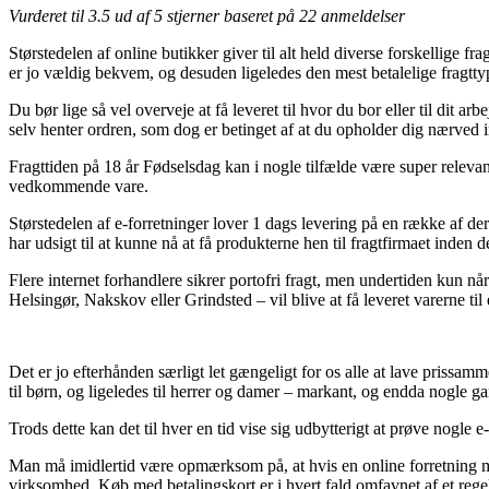
Vurderet til
3.5
ud af 5 stjerner baseret på
22
anmeldelser
Størstedelen af online butikker giver til alt held diverse forskellige
er jo vældig bekvem, og desuden ligeledes den mest betalelige fragtty
Du bør lige så vel overveje at få leveret til hvor du bor eller til dit 
selv henter ordren, som dog er betinget af at du opholder dig nærved i
Fragttiden på 18 år Fødselsdag kan i nogle tilfælde være super relevan
vedkommende vare.
Størstedelen af e-forretninger lover 1 dags levering på en række af de
har udsigt til at kunne nå at få produkterne hen til fragtfirmaet inden 
Flere internet forhandlere sikrer portofri fragt, men undertiden kun n
Helsingør, Nakskov eller Grindsted – vil blive at få leveret varerne ti
Det er jo efterhånden særligt let gængeligt for os alle at lave prissamme
til børn, og ligeledes til herrer og damer – markant, og endda nogle ga
Trods dette kan det til hver en tid vise sig udbytterigt at prøve nogle 
Man må imidlertid være opmærksom på, at hvis en online forretning mark
virksomhed. Køb med betalingskort er i hvert fald omfavnet af et regel