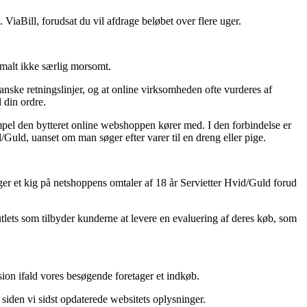
 ViaBill, forudsat du vil afdrage beløbet over flere uger.
ormalt ikke særlig morsomt.
anske retningslinjer, og at online virksomheden ofte vurderes af
 din ordre.
empel den bytteret online webshoppen kører med. I den forbindelse er
/Guld, uanset om man søger efter varer til en dreng eller pige.
tager et kig på netshoppens omtaler af 18 år Servietter Hvid/Guld forud
utlets som tilbyder kunderne at levere en evaluering af deres køb, som
sion ifald vores besøgende foretager et indkøb.
 siden vi sidst opdaterede websitets oplysninger.