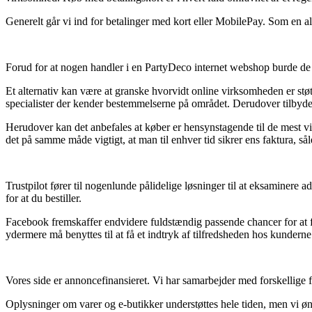
Generelt går vi ind for betalinger med kort eller MobilePay. Som en alt
Forud for at nogen handler i en PartyDeco internet webshop burde de ti
Et alternativ kan være at granske hvorvidt online virksomheden er stø
specialister der kender bestemmelserne på området. Derudover tilbydes 
Herudover kan det anbefales at køber er hensynstagende til de mest vit
det på samme måde vigtigt, at man til enhver tid sikrer ens faktura, så
Trustpilot fører til nogenlunde pålidelige løsninger til at eksaminere 
for at du bestiller.
Facebook fremskaffer endvidere fuldstændig passende chancer for at få 
ydermere må benyttes til at få et indtryk af tilfredsheden hos kunderne
Vores side er annoncefinansieret. Vi har samarbejder med forskellige 
Oplysninger om varer og e-butikker understøttes hele tiden, men vi øns