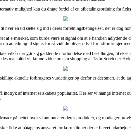
ernativ mulighed kan du drage fordel af en afbetalingsordning fra f.eks.
l hver en tid sætte sig ind i deres forretningsbetingelser, det er dog n
ttet af e-mærket, som burde være et signal om at e-handlen adlyder de d
du anledning til støtte, for så vidt du bliver udsat for udfordringer med
ale vilkår der gør sig gældende i forbindelse med bestillingen, til eks
ledes man altid vil kunne vidne om sin shopping af 18 år Servietter Hvid
adskillige aktuelle forbrugeres vurderinger og derfor er det smart, at du 
indtryk af internet selskabets popularitet. Her ser vi mange internet o
.
firmaer på nettet hvor vi annoncerer deres produkter, og modtager provi
ker ikke at påtage os ansvaret for korrektioner der er blevet udarbejdet