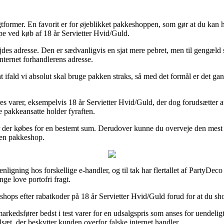
 fragtformer. En favorit er for øjeblikket pakkeshoppen, som gør at du k
pe ved køb af 18 år Servietter Hvid/Guld.
arbejdes adresse. Den er sædvanligvis en sjat mere pebret, men til gengæld
nternet forhandlerens adresse.
t ifald vi absolut skal bruge pakken straks, så med det formål er det g
res varer, eksempelvis 18 år Servietter Hvid/Guld, der dog forudsætter a
de pakkeansatte holder fyraften.
år der købes for en bestemt sum. Derudover kunne du overveje den mest l
l en pakkeshop.
nligning hos forskellige e-handler, og til tak har flertallet af PartyDeco i
nge love portofri fragt.
e-shops efter rabatkoder på 18 år Servietter Hvid/Guld forud for at du sh
edsfører bedst i test varer for en udsalgspris som anses for uendeligt b
sæt, der beskytter kunden overfor falske internet handler.