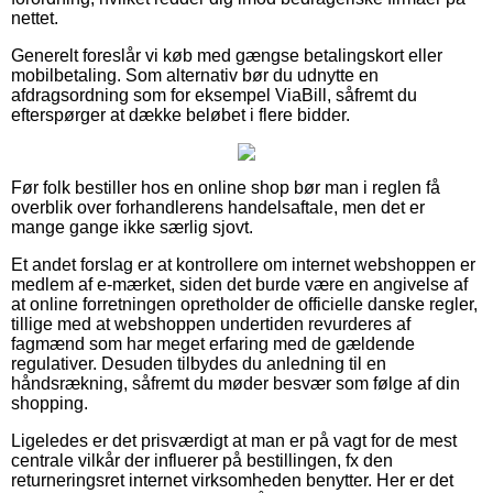
nettet.
Generelt foreslår vi køb med gængse betalingskort eller
mobilbetaling. Som alternativ bør du udnytte en
afdragsordning som for eksempel ViaBill, såfremt du
efterspørger at dække beløbet i flere bidder.
Før folk bestiller hos en online shop bør man i reglen få
overblik over forhandlerens handelsaftale, men det er
mange gange ikke særlig sjovt.
Et andet forslag er at kontrollere om internet webshoppen er
medlem af e-mærket, siden det burde være en angivelse af
at online forretningen opretholder de officielle danske regler,
tillige med at webshoppen undertiden revurderes af
fagmænd som har meget erfaring med de gældende
regulativer. Desuden tilbydes du anledning til en
håndsrækning, såfremt du møder besvær som følge af din
shopping.
Ligeledes er det prisværdigt at man er på vagt for de mest
centrale vilkår der influerer på bestillingen, fx den
returneringsret internet virksomheden benytter. Her er det