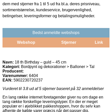
dem med stjerner fra 1 til 5 ud fra bl.a. deres prisniveau,
sortimentstørrelse, kundeservice, brugervenlighed,
betingelser, leveringsformer og betalingsmuligheder.
Bedst anmeldte webshops
Webshop
Stjerner
Link
Navn:
18 th Birthday – guld – 45 cm
Kategori:
Bordpynt og dekorationer > Balloner > Tal
Producent:
Varenummer:
6404
EAN:
5902230720237
Vurderet til
3.8
ud af 5 stjerner baseret på
32
anmeldelser
En lang række internet foretagender giver nu om dage en
lang række forskellige leveringstyper. En der er meget
populær er i øjeblikket pakkeshoppen, hvor du selv kan
afhente de købte varer præcis når det passer dig.