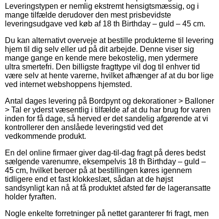
Leveringstypen er nemlig ekstremt hensigtsmæssig, og i
mange tilfælde derudover den mest prisbevidste
leveringsudgave ved køb af 18 th Birthday – guld – 45 cm.
Du kan alternativt overveje at bestille produkterne til levering
hjem til dig selv eller ud på dit arbejde. Denne viser sig
mange gange en kende mere bekostelig, men ydermere
ultra smertefri. Den billigste fragttype vil dog til enhver tid
være selv at hente varerne, hvilket afhænger af at du bor lige
ved internet webshoppens hjemsted.
Antal dages levering på Bordpynt og dekorationer > Balloner
> Tal er yderst væsentlig i tilfælde af at du har brug for varen
inden for få dage, så herved er det sandelig afgørende at vi
kontrollerer den anslåede leveringstid ved det
vedkommende produkt.
En del online firmaer giver dag-til-dag fragt på deres bedst
sælgende varenumre, eksempelvis 18 th Birthday – guld –
45 cm, hvilket beroer på at bestillingen køres igennem
tidligere end et fast klokkeslæt, sådan at de højst
sandsynligt kan nå at få produktet afsted før de lageransatte
holder fyraften.
Nogle enkelte forretninger på nettet garanterer fri fragt, men