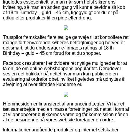
ligeledes essesentielt, at man når som helst sikrer ens
kvittering, så man en anden gang vil kunne bevidne sit køb
af 18 th Birthday – guld – 45 cm, ligegyldigt om du er på
udkig efter produkter til en pige eller dreng.
Trustpilot fremskaffer flere ærlige genveje til at kontrollere ret
mange forhenværende køberes betragtninger og herved er
det smart, at du undersøger e-firmaets ratings af 18 th
Birthday – guld – 45 cm forud for at du shopper.
Facebook resulterer i endvidere ret nyttige muligheder for at
få en idé om online webshoppens popularitet. Derudover
ses en del butikker på nettet hvor man kan publicere en
evaluering af ordreforløbet, hvilket ligeledes må udnyttes til
afvejning af hvor tilfredse kunderne er.
Hjemmesiden er finansieret af annonceindtægter. Vi har et
tæt samarbejde med en masse forretninger på nettet i form af
at vi annoncerer butikkernes varer, og får kommission når en
af de besøgende på vores website foretager en ordre.
Informationer angående produkter og internet selskaber