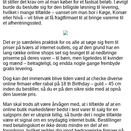
tit stiller det krav om at man køber for et fastsat beløb. I øvrigt
burde du beslutte sig for den billigste løsning til levering,
hvilket i mange tilfælde – uanset om man bor i Køge, Korsør
eller Nivå – vil blive at få fragtfirmaet til at bringe varerne til
et afhentningssted.
Det er jo særdeles praktisk for os alle at søge sig frem til
priser på tværs af internet outlets, og af den grund har en
lang række online shops set sig tvunget til at nedbringe
priserne på deres varer – til børn, men ligeledes til kvinder
og mænd – betragteligt, og endda nogle gange frembyde
gratis levering.
Dog kan det immervæk blive tiden værd at checke diverse
online firmaer efter rabat på 18 th Birthday – guld – 45 cm
inden du bestiller, så du er på den sikre side med at opnå
den laveste pris.
Man skal trods alt være årvågen med, at i tilfælde af at en
online butik markedsfører bedst i test varer til salg for en
salgspris der er utopisk billig, så burde det i nogle tilfælde
være et signal om en snydagtig internet butik. Bestillinger
med betalingskort er ikke desto mindre en del af en
forordning, hvilket redder dig imod bedrageriske firmaer på