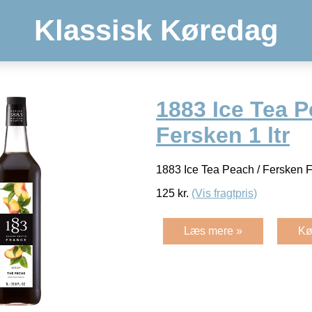
Klassisk Køredag
1883 Ice Tea P
Fersken 1 ltr
1883 Ice Tea Peach / Fersken 
125
kr.
(Vis fragtpris)
Læs mere »
Kø