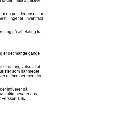
 få den mest attraktive
for en pris der anses for
stillinger er i hvert fald
øsning på afbetaling fra
dog er det mange gange
 er en angivelse af at
jurister som har meget
lever dilemmaer med din
der influerer på
 man altid bevarer ens
 Fersken 1 ltr,