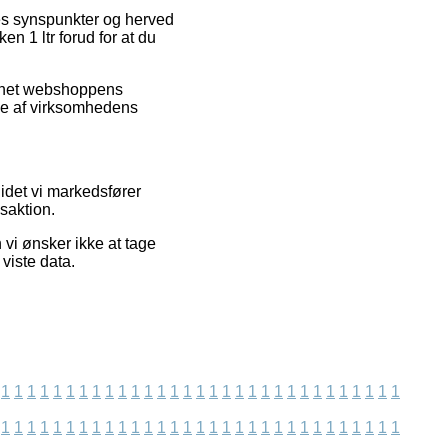
eres synspunkter og herved
n 1 ltr forud for at du
ernet webshoppens
se af virksomhedens
 idet vi markedsfører
saktion.
vi ønsker ikke at tage
viste data.
1
1
1
1
1
1
1
1
1
1
1
1
1
1
1
1
1
1
1
1
1
1
1
1
1
1
1
1
1
1
1
1
1
1
1
1
1
1
1
1
1
1
1
1
1
1
1
1
1
1
1
1
1
1
1
1
1
1
1
1
1
1