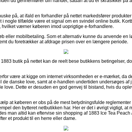
inden du gennemfører din handel, sådan at du er skråsikker på at
ske på, at ifald en forhandler på nettet markedsfører produkter 
et i nogle tilfælde være et signal om en svindel online butik. Kortbe
, hvilket værner køberen imod uoprigtige e-forhandlere.
køb eller mobilbetaling. Som et alternativ kunne du anvende en l
remt du foretrækker at afdrage prisen over en længere periode.
 1883 butik på nettet kan de reelt bese butikkens betingelser, 
for være at kigge om internet virksomheden er e-mærket, da det
 til de danske love, samt at e-handlen undertiden undersøges af 
 love. Dette er desuden en god genvej til bistand, hvis du op
hjælp at køberen er obs på de mest betydningsfulde reglementer 
mpel den bytteret netbutikken har. Her er det i øvrigt vigtigt, at
edes man altid kan eftervise sin shopping af 1883 Ice Tea Peach /
er et produkt til en herre eller dame.