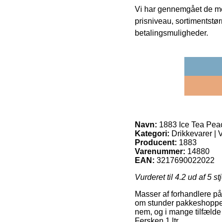
Vi har gennemgået de mes
prisniveau, sortimentstø
betalingsmuligheder.
Navn:
1883 Ice Tea Peach
Kategori:
Drikkevarer | 
Producent:
1883
Varenummer:
14880
EAN:
3217690022022
Vurderet til
4.2
ud af 5 st
Masser af forhandlere på 
om stunder pakkeshoppen, 
nem, og i mange tilfælde 
Fersken 1 ltr.