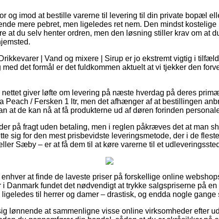
r og imod at bestille varerne til levering til din private bopæl elle
kende mere pebret, men ligeledes ret nem. Den mindst kostelige 
e at du selv henter ordren, men den løsning stiller krav om at
hjemsted.
ikkevarer | Vand og mixere | Sirup er jo ekstremt vigtig i tilfæld
 med det formål er det fuldkommen aktuelt at vi tjekker den for
 nettet giver løfte om levering på næste hverdag på deres prim
Peach / Fersken 1 ltr, men det afhænger af at bestillingen anbr
dan at de kan nå at få produkterne ud af døren forinden personal
der på fragt uden betaling, men i reglen påkræves det at man sho
tte sig for den mest prisbevidste leveringsmetode, der i de flest
ler Sæby – er at få dem til at køre varerne til et udleveringsste
r enhver at finde de laveste priser på forskellige online webshop
er i Danmark fundet det nødvendigt at trykke salgspriserne på en
 ligeledes til herrer og damer – drastisk, og endda nogle gange si
ig lønnende at sammenligne visse online virksomheder efter u