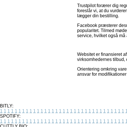
Trustpilot forærer dig re
foreslår vi, at du vurder
lægger din bestilling.
Facebook præsterer desu
popularitet. Tilmed mød
service, hvilket også må 
Websitet er finansieret a
virksomhedernes tilbud, o
Orientering omkring vare
ansvar for modifikationer
BITLY:
1
1
1
1
1
1
1
1
1
1
1
1
1
1
1
1
1
1
1
1
1
1
1
1
1
1
1
1
1
1
1
1
1
1
SPOTIFY:
1
1
1
1
1
1
1
1
1
1
1
1
1
1
1
1
1
1
1
1
1
1
1
1
1
1
1
1
1
1
1
1
1
1
CUTTLY BIO: