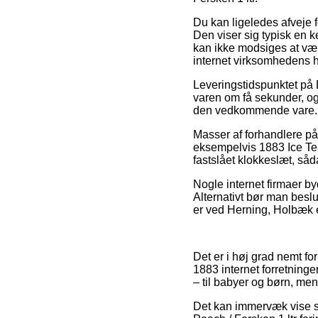
Du kan ligeledes afveje fo
Den viser sig typisk en 
kan ikke modsiges at vær
internet virksomhedens 
Leveringstidspunktet på Dr
varen om få sekunder, og
den vedkommende vare.
Masser af forhandlere på
eksempelvis 1883 Ice Tea 
fastslået klokkeslæt, så
Nogle internet firmaer by
Alternativt bør man beslu
er ved Herning, Holbæk el
Det er i høj grad nemt fo
1883 internet forretning
– til babyer og børn, men
Det kan immervæk vise s