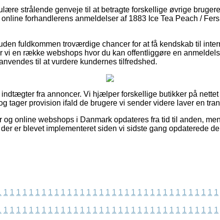
gulære strålende genveje til at betragte forskellige øvrige brug
er online forhandlerens anmeldelser af 1883 Ice Tea Peach / Ferske
den fuldkommen troværdige chancer for at få kendskab til int
er vi en række webshops hvor du kan offentliggøre en anmeldel
anvendes til at vurdere kundernes tilfredshed.
f indtægter fra annoncer. Vi hjælper forskellige butikker på nettet
g tager provision ifald de brugere vi sender videre laver en tran
r og online webshops i Danmark opdateres fra tid til anden, men 
 der er blevet implementeret siden vi sidste gang opdaterede de 
1
1
1
1
1
1
1
1
1
1
1
1
1
1
1
1
1
1
1
1
1
1
1
1
1
1
1
1
1
1
1
1
1
1
1
1
1
1
1
1
1
1
1
1
1
1
1
1
1
1
1
1
1
1
1
1
1
1
1
1
1
1
1
1
1
1
1
1
1
1