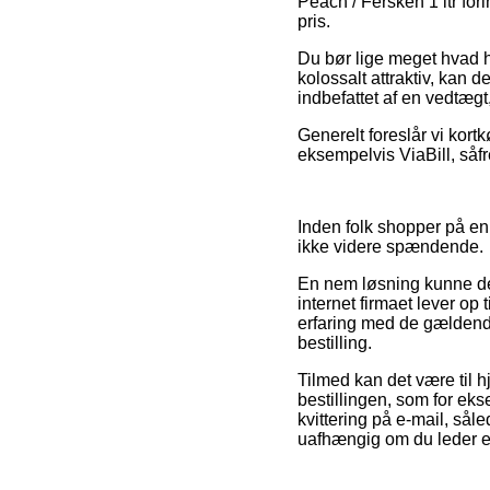
Peach / Fersken 1 ltr for
pris.
Du bør lige meget hvad hu
kolossalt attraktiv, kan d
indbefattet af en vedtægt
Generelt foreslår vi kort
eksempelvis ViaBill, såf
Inden folk shopper på en
ikke videre spændende.
En nem løsning kunne der
internet firmaet lever op
erfaring med de gældende
bestilling.
Tilmed kan det være til 
bestillingen, som for ekse
kvittering på e-mail, sål
uafhængig om du leder eft