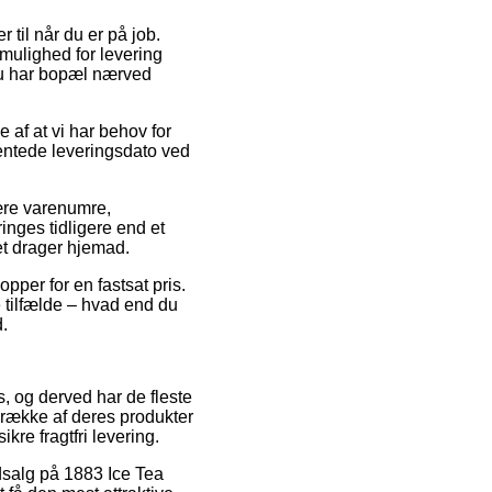
r til når du er på job.
mulighed for levering
 du har bopæl nærved
e af at vi har behov for
ventede leveringsdato ved
ære varenumre,
inges tidligere end et
et drager hjemad.
pper for en fastsat pris.
e tilfælde – hvad end du
d.
s, og derved har de fleste
 række af deres produkter
kre fragtfri levering.
dsalg på 1883 Ice Tea