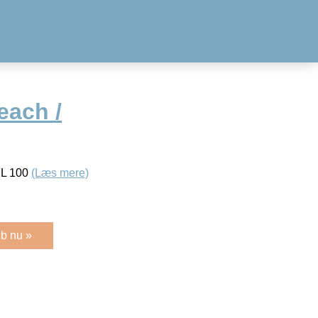
each /
FL 100
(Læs mere)
b nu »