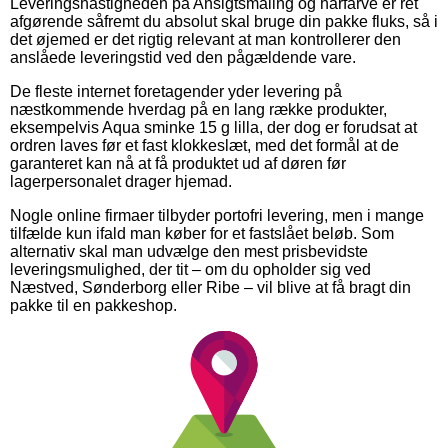
Leveringshastigheden på Ansigtsmaling og hårfarve er ret
afgørende såfremt du absolut skal bruge din pakke fluks, så i
det øjemed er det rigtig relevant at man kontrollerer den
anslåede leveringstid ved den pågældende vare.
De fleste internet foretagender yder levering på
næstkommende hverdag på en lang række produkter,
eksempelvis Aqua sminke 15 g lilla, der dog er forudsat at
ordren laves før et fast klokkeslæt, med det formål at de
garanteret kan nå at få produktet ud af døren før
lagerpersonalet drager hjemad.
Nogle online firmaer tilbyder portofri levering, men i mange
tilfælde kun ifald man køber for et fastslået beløb. Som
alternativ skal man udvælge den mest prisbevidste
leveringsmulighed, der tit – om du opholder sig ved
Næstved, Sønderborg eller Ribe – vil blive at få bragt din
pakke til en pakkeshop.