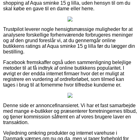
shopping af Aqua sminke 15 g lilla, uden hensyn til om du
skal købe en gave til en dame eller herre.
Trustpilot leverer nogle hensigtsmæssige muligheder for at
analysere forskellige forhenværende forbrugeres meninger
og af den grund foreslår vi, at du gennemgår online
butikkens ratings af Aqua sminke 15 g lilla før du lægger din
bestilling.
Facebook fremskaffer også uden sammenligning belejlige
metoder til at få indtryk af online butikkens popularitet. I
øvrigt er der endda internet firmaer hvor det er muligt at
registrere en vurdering af ordreforløbet, som tilmed kan
tages i brug til at fornemme hvor tilfredse kunderne er.
Denne side er annoncefinansieret. Vi har et fast samarbejde
med mange e-butikker og præsenterer forretningernes tilbud,
og tjener kommission såfremt en af vores brugere laver en
transaktion.
Vejledning omkring produkter og internet varehuse i
Danmark værnes om nu og da, men vi tager forbehold for