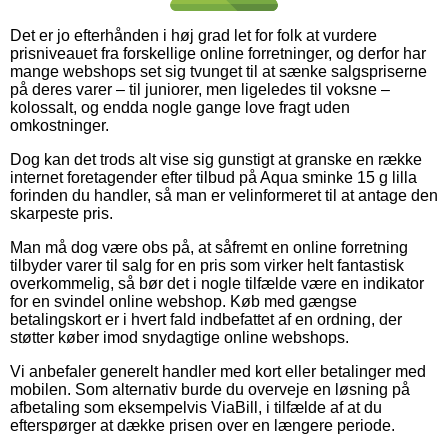
Det er jo efterhånden i høj grad let for folk at vurdere
prisniveauet fra forskellige online forretninger, og derfor har
mange webshops set sig tvunget til at sænke salgspriserne
på deres varer – til juniorer, men ligeledes til voksne –
kolossalt, og endda nogle gange love fragt uden
omkostninger.
Dog kan det trods alt vise sig gunstigt at granske en række
internet foretagender efter tilbud på Aqua sminke 15 g lilla
forinden du handler, så man er velinformeret til at antage den
skarpeste pris.
Man må dog være obs på, at såfremt en online forretning
tilbyder varer til salg for en pris som virker helt fantastisk
overkommelig, så bør det i nogle tilfælde være en indikator
for en svindel online webshop. Køb med gængse
betalingskort er i hvert fald indbefattet af en ordning, der
støtter køber imod snydagtige online webshops.
Vi anbefaler generelt handler med kort eller betalinger med
mobilen. Som alternativ burde du overveje en løsning på
afbetaling som eksempelvis ViaBill, i tilfælde af at du
efterspørger at dække prisen over en længere periode.