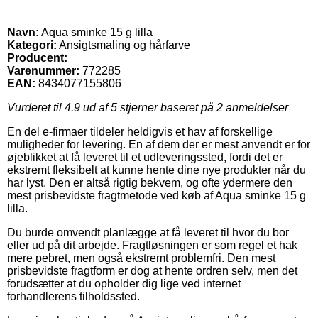
Navn:
Aqua sminke 15 g lilla
Kategori:
Ansigtsmaling og hårfarve
Producent:
Varenummer:
772285
EAN:
8434077155806
Vurderet til
4.9
ud af 5 stjerner baseret på
2
anmeldelser
En del e-firmaer tildeler heldigvis et hav af forskellige
muligheder for levering. En af dem der er mest anvendt er for
øjeblikket at få leveret til et udleveringssted, fordi det er
ekstremt fleksibelt at kunne hente dine nye produkter når du
har lyst. Den er altså rigtig bekvem, og ofte ydermere den
mest prisbevidste fragtmetode ved køb af Aqua sminke 15 g
lilla.
Du burde omvendt planlægge at få leveret til hvor du bor
eller ud på dit arbejde. Fragtløsningen er som regel et hak
mere pebret, men også ekstremt problemfri. Den mest
prisbevidste fragtform er dog at hente ordren selv, men det
forudsætter at du opholder dig lige ved internet
forhandlerens tilholdssted.