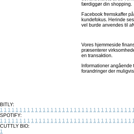
færdiggør din shopping.
Facebook fremskaffer på
kundefokus. Herinde ses f
vel burde anvendes til af
Vores hjemmeside finansi
præsenterer virksomhedern
en transaktion.
Informationer angående ti
forandringer der muligvis
BITLY:
1
1
1
1
1
1
1
1
1
1
1
1
1
1
1
1
1
1
1
1
1
1
1
1
1
1
1
1
1
1
1
1
1
1
SPOTIFY:
1
1
1
1
1
1
1
1
1
1
1
1
1
1
1
1
1
1
1
1
1
1
1
1
1
1
1
1
1
1
1
1
1
1
CUTTLY BIO:
1