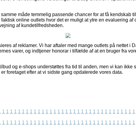
 samme måde temmelig passende chancer for at få kendskab til 
aktisk online outlets hvor det er muligt at ytre en evaluering af 
vejning af kundetilfredsheden.
eres af reklamer. Vi har aftaler med mange outlets på nettet i 
es varer, og indtjener honorar i tilfælde af at en bruger fra vo
lbud og e-shops understøttes fra tid til anden, men vi kan ikke st
 er foretaget efter at vi sidste gang opdaterede vores data.
1
1
1
1
1
1
1
1
1
1
1
1
1
1
1
1
1
1
1
1
1
1
1
1
1
1
1
1
1
1
1
1
1
1
1
1
1
1
1
1
1
1
1
1
1
1
1
1
1
1
1
1
1
1
1
1
1
1
1
1
1
1
1
1
1
1
1
1
1
1