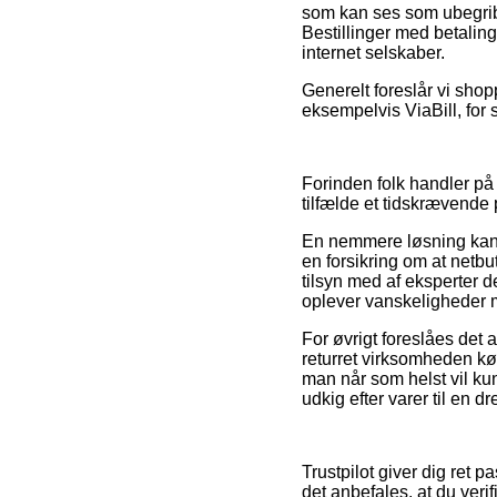
som kan ses som ubegribel
Bestillinger med betaling
internet selskaber.
Generelt foreslår vi shop
eksempelvis ViaBill, for 
Forinden folk handler på 
tilfælde et tidskrævende 
En nemmere løsning kan de
en forsikring om at netbu
tilsyn med af eksperter 
oplever vanskeligheder 
For øvrigt foreslåes det
returret virksomheden kø
man når som helst vil k
udkig efter varer til en dr
Trustpilot giver dig ret
det anbefales, at du veri