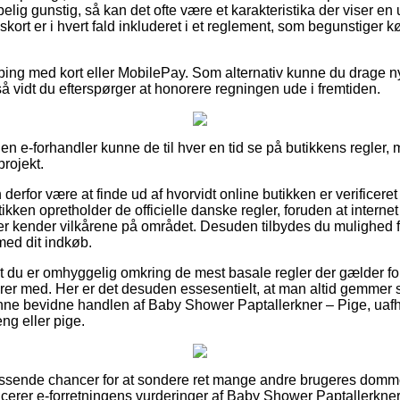
ig gunstig, så kan det ofte være et karakteristika der viser en 
skort er i hvert fald inkluderet i et reglement, som begunstiger k
ping med kort eller MobilePay. Som alternativ kunne du drage nytt
så vidt du efterspørger at honorere regningen ude i fremtiden.
en e-forhandler kunne de til hver en tid se på butikkens regler,
projekt.
rfor være at finde ud af hvorvidt online butikken er verificeret
tikken opretholder de officielle danske regler, foruden at interne
der kender vilkårene på området. Desuden tilbydes du mulighed fo
med dit indkøb.
 at du er omhyggelig omkring de mest basale regler der gælder f
rer med. Her er det desuden essesentielt, at man altid gemmer si
unne bevidne handlen af Baby Shower Paptallerkner – Pige, ua
eng eller pige.
 passende chancer for at sondere ret mange andre brugeres dom
ficerer e-forretningens vurderinger af Baby Shower Paptallerkne