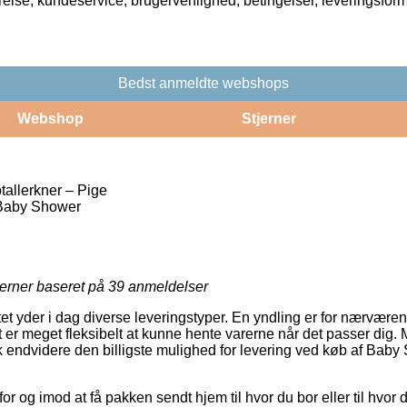
rrelse, kundeservice, brugervenlighed, betingelser, leveringsfor
Bedst anmeldte webshops
Webshop
Stjerner
allerkner – Pige
Baby Shower
jerner baseret på
39
anmeldelser
et yder i dag diverse leveringstyper. En yndling er for nærværende
 er meget fleksibelt at kunne hente varerne når det passer dig. 
sk endvidere den billigste mulighed for levering ved køb af Bab
or og imod at få pakken sendt hjem til hvor du bor eller til hvor 