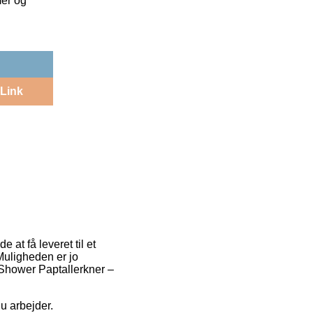
mer og
Link
 at få leveret til et
Muligheden er jo
y Shower Paptallerkner –
du arbejder.