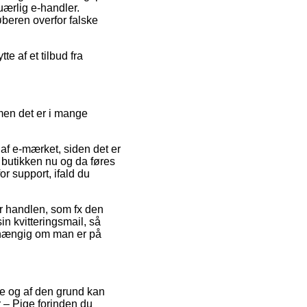
uærlig e-handler.
øberen overfor falske
e af et tilbud fra
 men det er i mange
 af e-mærket, siden det er
t butikken nu og da føres
r support, ifald du
or handlen, som fx den
n kvitteringsmail, så
fhængig om man er på
me og af den grund kan
r – Pige forinden du