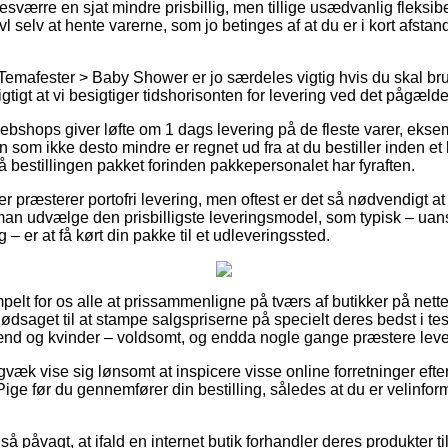
sværre en sjat mindre prisbillig, men tillige usædvanlig fleksib
l selv at hente varerne, som jo betinges af at du er i kort afstan
Temafester > Baby Shower er jo særdeles vigtig hvis du skal br
vigtigt at vi besigtiger tidshorisonten for levering ved det pågæl
ebshops giver løfte om 1 dags levering på de fleste varer, ek
 som ikke desto mindre er regnet ud fra at du bestiller inden et 
å bestillingen pakket forinden pakkepersonalet har fyraften.
er præsterer portofri levering, men oftest er det så nødvendigt a
r man udvælge den prisbilligste leveringsmodel, som typisk – ua
– er at få kørt din pakke til et udleveringssted.
mpelt for os alle at prissammenligne på tværs af butikker på net
ødsaget til at stampe salgspriserne på specielt deres bedst i tes
ænd og kvinder – voldsomt, og endda nogle gange præstere leve
gvæk vise sig lønsomt at inspicere visse online forretninger eft
ge før du gennemfører din bestilling, således at du er velinform
å påvagt, at ifald en internet butik forhandler deres produkter ti