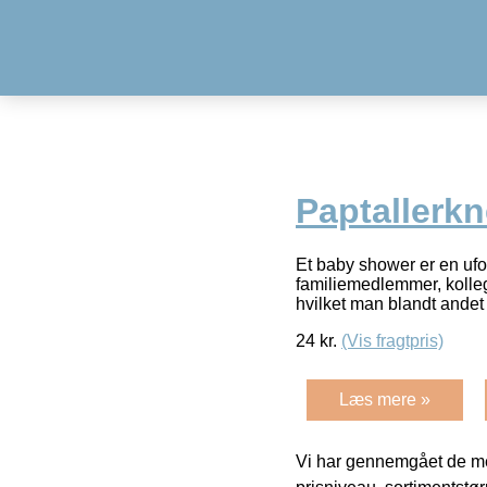
Paptallerkn
Et baby shower er en uf
familiemedlemmer, kolleg
hvilket man blandt andet
24
kr.
(Vis fragtpris)
Læs mere »
Vi har gennemgået de mes