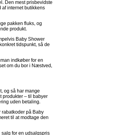
el. Den mest prisbevidste
d af internet butikkens
uge pakken fluks, og
dende produkt.
sempelvis Baby Shower
konkret tidspunkt, så de
t man indkøber for en
nset om du bor i Næstved,
tet, og så har mange
t produkter – til babyer
ring uden betaling.
er rabatkoder på Baby
eret til at modtage den
l salg for en udsalgspris