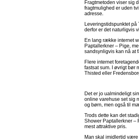
Fragtmetoden viser sig de
fragtmulighed er uden tviv
adresse.
Leveringstidspunktet på 
derfor er det naturligvis 
En lang række internet w
Paptallerkner – Pige, men
sandsynligvis kan nå at f
Flere internet foretagend
fastsat sum. I øvrigt bø
Thisted eller Fredensborg 
Det er jo ualmindeligt si
online varehuse set sig n
og børn, men også til m
Trods dette kan det stadi
Shower Paptallerkner – Pi
mest attraktive pris.
Man skal imidlertid være s