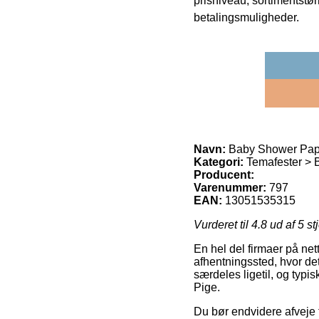
prisniveau, sortimentstø
betalingsmuligheder.
Navn:
Baby Shower Papt
Kategori:
Temafester > 
Producent:
Varenummer:
797
EAN:
13051535315
Vurderet til
4.8
ud af 5 st
En hel del firmaer på nett
afhentningssted, hvor det
særdeles ligetil, og typi
Pige.
Du bør endvidere afveje f