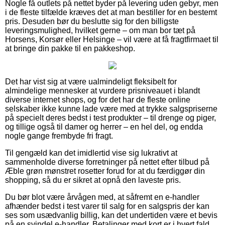
Nogle få outlets på nettet byder på levering uden gebyr, men
i de fleste tilfælde kræves det at man bestiller for en bestemt
pris. Desuden bør du beslutte sig for den billigste
leveringsmulighed, hvilket gerne – om man bor tæt på
Horsens, Korsør eller Helsinge – vil være at få fragtfirmaet til
at bringe din pakke til en pakkeshop.
Det har vist sig at være ualmindeligt fleksibelt for
almindelige mennesker at vurdere prisniveauet i blandt
diverse internet shops, og for det har de fleste online
selskaber ikke kunne lade være med at trykke salgspriserne
på specielt deres bedst i test produkter – til drenge og piger,
og tillige også til damer og herrer – en hel del, og endda
nogle gange frembyde fri fragt.
Til gengæld kan det imidlertid vise sig lukrativt at
sammenholde diverse forretninger på nettet efter tilbud på
Æble grøn mønstret rosetter forud for at du færdiggør din
shopping, så du er sikret at opnå den laveste pris.
Du bør blot være årvågen med, at såfremt en e-handler
afhænder bedst i test varer til salg for en salgspris der kan
ses som usædvanlig billig, kan det undertiden være et bevis
på en svindel e-handler. Betalinger med kort er i hvert fald