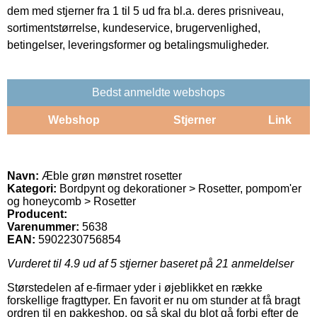
dem med stjerner fra 1 til 5 ud fra bl.a. deres prisniveau,
sortimentstørrelse, kundeservice, brugervenlighed,
betingelser, leveringsformer og betalingsmuligheder.
Bedst anmeldte webshops
Webshop
Stjerner
Link
Navn:
Æble grøn mønstret rosetter
Kategori:
Bordpynt og dekorationer > Rosetter, pompom'er
og honeycomb > Rosetter
Producent:
Varenummer:
5638
EAN:
5902230756854
Vurderet til
4.9
ud af 5 stjerner baseret på
21
anmeldelser
Størstedelen af e-firmaer yder i øjeblikket en række
forskellige fragttyper. En favorit er nu om stunder at få bragt
ordren til en pakkeshop, og så skal du blot gå forbi efter de