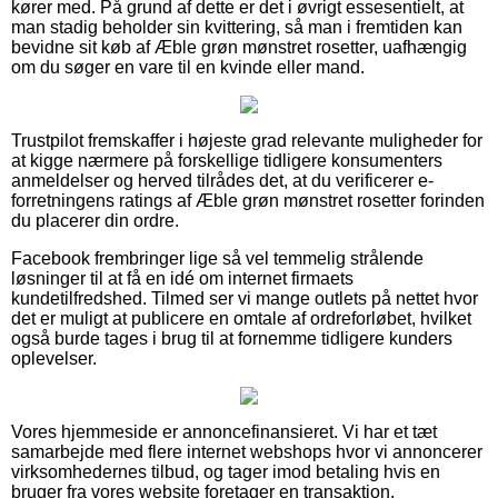
kører med. På grund af dette er det i øvrigt essesentielt, at
man stadig beholder sin kvittering, så man i fremtiden kan
bevidne sit køb af Æble grøn mønstret rosetter, uafhængig
om du søger en vare til en kvinde eller mand.
Trustpilot fremskaffer i højeste grad relevante muligheder for
at kigge nærmere på forskellige tidligere konsumenters
anmeldelser og herved tilrådes det, at du verificerer e-
forretningens ratings af Æble grøn mønstret rosetter forinden
du placerer din ordre.
Facebook frembringer lige så vel temmelig strålende
løsninger til at få en idé om internet firmaets
kundetilfredshed. Tilmed ser vi mange outlets på nettet hvor
det er muligt at publicere en omtale af ordreforløbet, hvilket
også burde tages i brug til at fornemme tidligere kunders
oplevelser.
Vores hjemmeside er annoncefinansieret. Vi har et tæt
samarbejde med flere internet webshops hvor vi annoncerer
virksomhedernes tilbud, og tager imod betaling hvis en
bruger fra vores website foretager en transaktion.