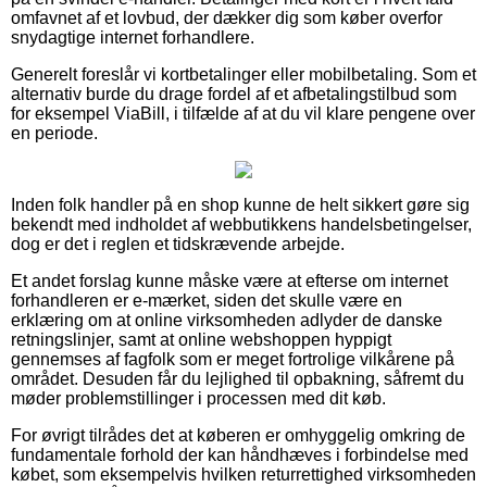
omfavnet af et lovbud, der dækker dig som køber overfor
snydagtige internet forhandlere.
Generelt foreslår vi kortbetalinger eller mobilbetaling. Som et
alternativ burde du drage fordel af et afbetalingstilbud som
for eksempel ViaBill, i tilfælde af at du vil klare pengene over
en periode.
Inden folk handler på en shop kunne de helt sikkert gøre sig
bekendt med indholdet af webbutikkens handelsbetingelser,
dog er det i reglen et tidskrævende arbejde.
Et andet forslag kunne måske være at efterse om internet
forhandleren er e-mærket, siden det skulle være en
erklæring om at online virksomheden adlyder de danske
retningslinjer, samt at online webshoppen hyppigt
gennemses af fagfolk som er meget fortrolige vilkårene på
området. Desuden får du lejlighed til opbakning, såfremt du
møder problemstillinger i processen med dit køb.
For øvrigt tilrådes det at køberen er omhyggelig omkring de
fundamentale forhold der kan håndhæves i forbindelse med
købet, som eksempelvis hvilken returrettighed virksomheden