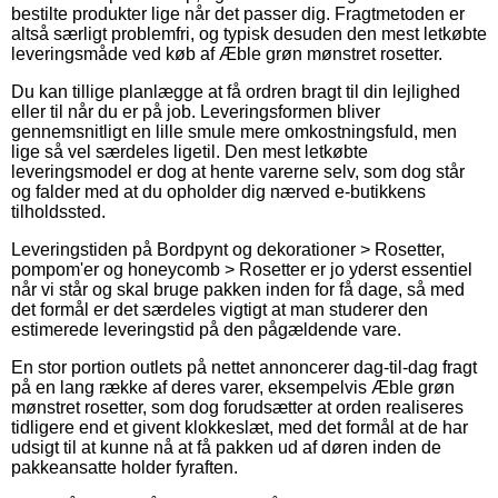
bestilte produkter lige når det passer dig. Fragtmetoden er
altså særligt problemfri, og typisk desuden den mest letkøbte
leveringsmåde ved køb af Æble grøn mønstret rosetter.
Du kan tillige planlægge at få ordren bragt til din lejlighed
eller til når du er på job. Leveringsformen bliver
gennemsnitligt en lille smule mere omkostningsfuld, men
lige så vel særdeles ligetil. Den mest letkøbte
leveringsmodel er dog at hente varerne selv, som dog står
og falder med at du opholder dig nærved e-butikkens
tilholdssted.
Leveringstiden på Bordpynt og dekorationer > Rosetter,
pompom'er og honeycomb > Rosetter er jo yderst essentiel
når vi står og skal bruge pakken inden for få dage, så med
det formål er det særdeles vigtigt at man studerer den
estimerede leveringstid på den pågældende vare.
En stor portion outlets på nettet annoncerer dag-til-dag fragt
på en lang række af deres varer, eksempelvis Æble grøn
mønstret rosetter, som dog forudsætter at orden realiseres
tidligere end et givent klokkeslæt, med det formål at de har
udsigt til at kunne nå at få pakken ud af døren inden de
pakkeansatte holder fyraften.