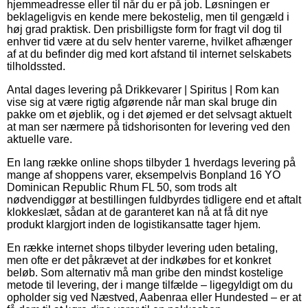
hjemmeadresse eller til når du er på job. Løsningen er
beklageligvis en kende mere bekostelig, men til gengæld i
høj grad praktisk. Den prisbilligste form for fragt vil dog til
enhver tid være at du selv henter varerne, hvilket afhænger
af at du befinder dig med kort afstand til internet selskabets
tilholdssted.
Antal dages levering på Drikkevarer | Spiritus | Rom kan
vise sig at være rigtig afgørende når man skal bruge din
pakke om et øjeblik, og i det øjemed er det selvsagt aktuelt
at man ser nærmere på tidshorisonten for levering ved den
aktuelle vare.
En lang række online shops tilbyder 1 hverdags levering på
mange af shoppens varer, eksempelvis Bonpland 16 YO
Dominican Republic Rhum FL 50, som trods alt
nødvendiggør at bestillingen fuldbyrdes tidligere end et aftalt
klokkeslæt, sådan at de garanteret kan nå at få dit nye
produkt klargjort inden de logistikansatte tager hjem.
En række internet shops tilbyder levering uden betaling,
men ofte er det påkrævet at der indkøbes for et konkret
beløb. Som alternativ må man gribe den mindst kostelige
metode til levering, der i mange tilfælde – ligegyldigt om du
opholder sig ved Næstved, Aabenraa eller Hundested – er at