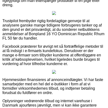
ligegyldigt om man efterspørger produkter til en pige eller
dreng.
Trustpilot frembyder rigtig fordelagtige genveje til at
analysere ganske mange tidligere forbrugeres tanker og af
den grund er det prisværdigt, at du sonderer netbutikkens
anmeldelser af Bonpland 16 YO Dominican Republic Rhum
FL 50 før du handler.
Facebook præsterer for øvrigt ret så fortræffelige metoder til
at få indsigt i e-firmaets kundefokus. Derudover er der
mange e-firmaer som tilbyder kunderne at offentliggøre en
kritik af købsoplevelsen, hvilket ligeledes burde bruges til
vurdering af hvor tilfredse kunderne er.
Hjemmesiden finansieres af annonceindtægter. Vi har faste
samarbejder med en hel del e-butikker i form af at vi
formidler virksomhedernes tilbud, og indtjener betaling
forudsat du fuldfører en ordre.
Oplysninger vedrørende tilbud og internet varehuse i
Danmark ajourføres jævnligt, men vi kan ikke garantere