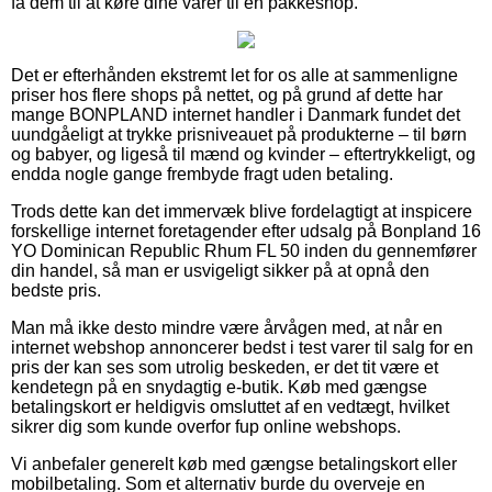
få dem til at køre dine varer til en pakkeshop.
Det er efterhånden ekstremt let for os alle at sammenligne
priser hos flere shops på nettet, og på grund af dette har
mange BONPLAND internet handler i Danmark fundet det
uundgåeligt at trykke prisniveauet på produkterne – til børn
og babyer, og ligeså til mænd og kvinder – eftertrykkeligt, og
endda nogle gange frembyde fragt uden betaling.
Trods dette kan det immervæk blive fordelagtigt at inspicere
forskellige internet foretagender efter udsalg på Bonpland 16
YO Dominican Republic Rhum FL 50 inden du gennemfører
din handel, så man er usvigeligt sikker på at opnå den
bedste pris.
Man må ikke desto mindre være årvågen med, at når en
internet webshop annoncerer bedst i test varer til salg for en
pris der kan ses som utrolig beskeden, er det tit være et
kendetegn på en snydagtig e-butik. Køb med gængse
betalingskort er heldigvis omsluttet af en vedtægt, hvilket
sikrer dig som kunde overfor fup online webshops.
Vi anbefaler generelt køb med gængse betalingskort eller
mobilbetaling. Som et alternativ burde du overveje en