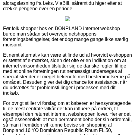
afdragsløsning fra f.eks. ViaBill, såfremt du higer efter at
dække pengene over en periode.
Før folk shopper hos en BONPLAND internet webshop
burde man sådan set overveje netshoppens
forretningsbetingelser, det er dog mange gange ikke særlig
morsomt.
Et nemt alternativ kan være at finde ud af hvorvidt e-shoppen
er støttet af e-mærket, siden det ofte er en indikation om at
internet virksomheden tilslutter sig de danske regler, tillige
med at online forretningen rutinemæssigt undersøges af
specialister der er meget bekendte med bestemmelserne på
området. Desuden giver det dig chance for assistance, når
du udsættes for problemstillinger i processen med dit
indkøb.
For øvrigt stiller vi forslag om at køberen er hensynstagende
til de mest centrale vilkår der kan influere på ordren, til
eksempel den returret internet webshoppen lover. Her er det
også essesentielt, at man permanent beholder sin ordremail,
så man i fremtiden vil kunne bevise sin shopping af
Bonpland 16 YO Dominican Republic Rhum FL 50,