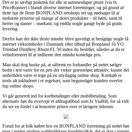
Det er jo særligt praktisk for alle at sammenligne priser (via fx
PriceRunner) i blandt diverse internet forretninger, og på grund af
dette har de fleste BONPLAND netshops set sig nødsaget til at
nedsætte priserne på mange af deres produkter – til børn, samt til
herrer og damer – markant, og endda nogle gange byde på gratis
levering.
Derfor kan det ikke desto mindre blive gavnligt at besigtige nogle få
internet virksomheder i Danmark efter tilbud på Bonpland 16 YO
Trinidad Distillery Rhum FL 50 inden du bestiller, således at du er
velinformeret til at indhente den mindst kostelige pris.
Man skal dog huske på, at såfremt en forhandler på nettet sælger
bedst i test varer for en pris der virker grænseløst attraktiv, kunne det
undertiden være et tegn på en snydagtig online shop. Kortkøb er
trods alt inkluderet i et regelsæt, som begunstiger kunden overfor
fup online shops.
Vi går generelt ind for kortbetalinger eller mobilbetaling. Som
alternativ bør du overveje et afdragstilbud som fx ViaBill, for så vidt
du ser en fordel i at honorere prisen over et længere tidsrum.
Forud for at folk køber hos en BONPLAND forretning på nettet bør
man i reglen studere webbutikkens handelsvilkår, det er dog i mange