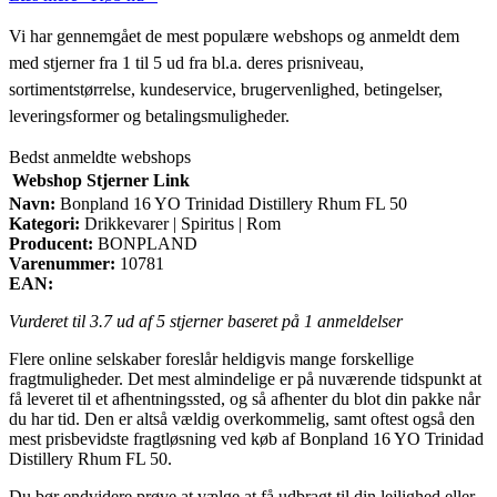
Vi har gennemgået de mest populære webshops og anmeldt dem
med stjerner fra 1 til 5 ud fra bl.a. deres prisniveau,
sortimentstørrelse, kundeservice, brugervenlighed, betingelser,
leveringsformer og betalingsmuligheder.
Bedst anmeldte webshops
Webshop
Stjerner
Link
Navn:
Bonpland 16 YO Trinidad Distillery Rhum FL 50
Kategori:
Drikkevarer | Spiritus | Rom
Producent:
BONPLAND
Varenummer:
10781
EAN:
Vurderet til
3.7
ud af 5 stjerner baseret på
1
anmeldelser
Flere online selskaber foreslår heldigvis mange forskellige
fragtmuligheder. Det mest almindelige er på nuværende tidspunkt at
få leveret til et afhentningssted, og så afhenter du blot din pakke når
du har tid. Den er altså vældig overkommelig, samt oftest også den
mest prisbevidste fragtløsning ved køb af Bonpland 16 YO Trinidad
Distillery Rhum FL 50.
Du bør endvidere prøve at vælge at få udbragt til din lejlighed eller