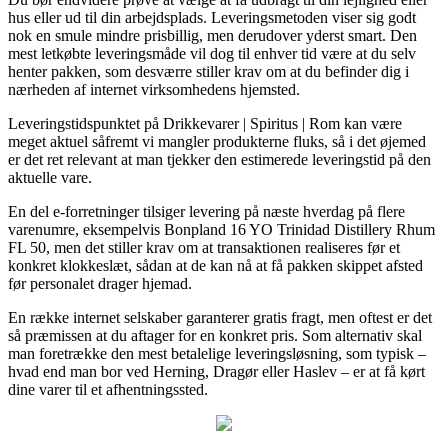
hus eller ud til din arbejdsplads. Leveringsmetoden viser sig godt
nok en smule mindre prisbillig, men derudover yderst smart. Den
mest letkøbte leveringsmåde vil dog til enhver tid være at du selv
henter pakken, som desværre stiller krav om at du befinder dig i
nærheden af internet virksomhedens hjemsted.
Leveringstidspunktet på Drikkevarer | Spiritus | Rom kan være
meget aktuel såfremt vi mangler produkterne fluks, så i det øjemed
er det ret relevant at man tjekker den estimerede leveringstid på den
aktuelle vare.
En del e-forretninger tilsiger levering på næste hverdag på flere
varenumre, eksempelvis Bonpland 16 YO Trinidad Distillery Rhum
FL 50, men det stiller krav om at transaktionen realiseres før et
konkret klokkeslæt, sådan at de kan nå at få pakken skippet afsted
før personalet drager hjemad.
En række internet selskaber garanterer gratis fragt, men oftest er det
så præmissen at du aftager for en konkret pris. Som alternativ skal
man foretrække den mest betalelige leveringsløsning, som typisk –
hvad end man bor ved Herning, Dragør eller Haslev – er at få kørt
dine varer til et afhentningssted.