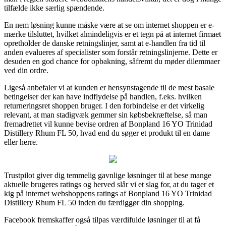
tilfælde ikke særlig spændende.
En nem løsning kunne måske være at se om internet shoppen er e-
mærke tilsluttet, hvilket almindeligvis er et tegn på at internet firmaet
opretholder de danske retningslinjer, samt at e-handlen fra tid til
anden evalueres af specialister som forstår retningslinjerne. Dette er
desuden en god chance for opbakning, såfremt du møder dilemmaer
ved din ordre.
Ligeså anbefaler vi at kunden er hensynstagende til de mest basale
betingelser der kan have indflydelse på handlen, f.eks. hvilken
returneringsret shoppen bruger. I den forbindelse er det virkelig
relevant, at man stadigvæk gemmer sin købsbekræftelse, så man
fremadrettet vil kunne bevise ordren af Bonpland 16 YO Trinidad
Distillery Rhum FL 50, hvad end du søger et produkt til en dame
eller herre.
Trustpilot giver dig temmelig gavnlige løsninger til at bese mange
aktuelle brugeres ratings og herved slår vi et slag for, at du tager et
kig på internet webshoppens ratings af Bonpland 16 YO Trinidad
Distillery Rhum FL 50 inden du færdiggør din shopping.
Facebook fremskaffer også tilpas værdifulde løsninger til at få