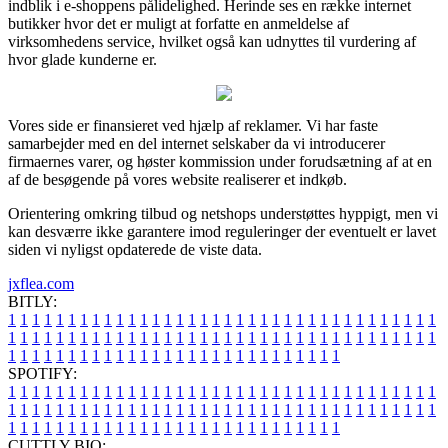
indblik i e-shoppens pålidelighed. Herinde ses en række internet
butikker hvor det er muligt at forfatte en anmeldelse af
virksomhedens service, hvilket også kan udnyttes til vurdering af
hvor glade kunderne er.
Vores side er finansieret ved hjælp af reklamer. Vi har faste
samarbejder med en del internet selskaber da vi introducerer
firmaernes varer, og høster kommission under forudsætning af at en
af de besøgende på vores website realiserer et indkøb.
Orientering omkring tilbud og netshops understøttes hyppigt, men vi
kan desværre ikke garantere imod reguleringer der eventuelt er lavet
siden vi nyligst opdaterede de viste data.
jxflea.com
BITLY:
1
1
1
1
1
1
1
1
1
1
1
1
1
1
1
1
1
1
1
1
1
1
1
1
1
1
1
1
1
1
1
1
1
1
1
1
1
1
1
1
1
1
1
1
1
1
1
1
1
1
1
1
1
1
1
1
1
1
1
1
1
1
1
1
1
1
1
1
1
1
1
1
1
1
1
1
1
1
1
1
1
1
1
1
1
1
1
1
1
1
1
1
1
1
1
1
1
1
1
1
SPOTIFY:
1
1
1
1
1
1
1
1
1
1
1
1
1
1
1
1
1
1
1
1
1
1
1
1
1
1
1
1
1
1
1
1
1
1
1
1
1
1
1
1
1
1
1
1
1
1
1
1
1
1
1
1
1
1
1
1
1
1
1
1
1
1
1
1
1
1
1
1
1
1
1
1
1
1
1
1
1
1
1
1
1
1
1
1
1
1
1
1
1
1
1
1
1
1
1
1
1
1
1
1
CUTTLY BIO: