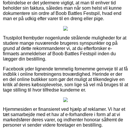
forbindelse er det ydermere vigtigt, at man til enhver tid
beholder sin faktura, således man når som helst vil kunne
dokumentere sin ordre af Boob Battles Festspil, hvad end
man er på udkig efter varer til en dreng eller pige.
Trustpilot frembyder nogenlunde strålende muligheder for at
studere mange nuværende brugeres synspunkter og på
grund af dette rekommanderer vi, at du efterforsker e-
firmaets anmeldelser af Boob Battles Festspil inden du
lægger din bestilling.
Facebook yder lignende temmelig fornemme genveje til at få
indblik i online forretningens troværdighed. Herinde er der
en del online butikker som gør det muligt at tilkendegive en
kritik af deres købsoplevelse, som lige så vel må bruges til at
tage stilling til hvor tilfredse kunderne er.
Hjemmesiden er finansieret ved hjælp af reklamer. Vi har et
tæt samarbejde med et hav af e-forhandlere i form af at vi
markedsfører deres varer, og indhenter honorar såfremt de
personer vi sender videre foretager en bestilling.