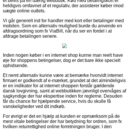
et bevis på en uærlig webbutik. Køb med betalingskort er
heldigvis omfavnet af et regulativ, der assisterer køber imod
uægte online outlets.
Vi går generelt ind for handler med kort eller betalinger med
mobilen. Som en alternativ mulighed burde du anvende en
afdragsordning som fx ViaBill, når du ser en fordel i at
afdrage betalingen senere.
Inden nogen køber i en internet shop kunne man reelt have
øje for shoppens betingelser, dog er det bare ikke specielt
ophidsende.
Et nemt alternativ kunne være at bemærke hvorvidt internet
firmaet er godkendt af e-mærket, grundet at det almindeligvis
er en indikator for at internet shoppen forstår gældende
dansk lovgivning, samt at webbutikken jævnligt overvåges af
sagkyndige der har ekspertise inden for reglerne. Desuden
får du chance for hjælpende service, hvis du skulle få
vanskeligheder ved dit indkøb.
For øvrigt er det en hjælp at kunden er opmærksom på de
mest vitale betingelser der har betydning for ordren, som fx
hvilken returrettighed online forretningen bruger. I den