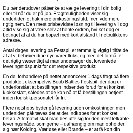
Du bør derudover påtænke at vælge levering til din bolig
eller til når du er på job. Fragtmuligheden viser sig
undertiden et hak mere omkostningsfuld, men ydermere
rigtig nem. Den mest prisbevidste løsning til levering vil dog
altid vise sig at være selv at hente ordren, hvilket dog er
betinget af at du har bopæl med kort afstand til netbutikkens
adresse.
Antal dages levering på Festspil er temmelig vigtig i tilfælde
af at vi behøver dine nye varer fluks, og med det formål er
det rigtig væsentligt at man undersøger det forventede
leveringstidspunkt for det respektive produkt.
En del forhandlere på nettet annoncerer 1 dags fragt på flere
produkter, eksempelvis Boob Battles Festspil, der dog er
underforstået at bestillingen indsendes forud for et konkret
klokkeslæt, således at de kan nå at få bestillingen betjent
inden logistikpersonalet får fri.
Flere netshops byder på levering uden omkostninger, men
undertiden påkræves det at der indkøbes for et konkret
beløb. Alternativt skal man beslutte sig for den mest letkøbte
leveringsmåde, som gerne – uafhængig om man opholder
sig nær Kolding, Værløse eller Brande – er at få kørt din