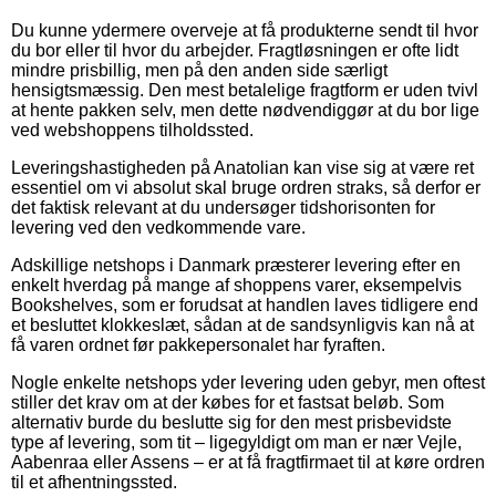
Du kunne ydermere overveje at få produkterne sendt til hvor
du bor eller til hvor du arbejder. Fragtløsningen er ofte lidt
mindre prisbillig, men på den anden side særligt
hensigtsmæssig. Den mest betalelige fragtform er uden tvivl
at hente pakken selv, men dette nødvendiggør at du bor lige
ved webshoppens tilholdssted.
Leveringshastigheden på Anatolian kan vise sig at være ret
essentiel om vi absolut skal bruge ordren straks, så derfor er
det faktisk relevant at du undersøger tidshorisonten for
levering ved den vedkommende vare.
Adskillige netshops i Danmark præsterer levering efter en
enkelt hverdag på mange af shoppens varer, eksempelvis
Bookshelves, som er forudsat at handlen laves tidligere end
et besluttet klokkeslæt, sådan at de sandsynligvis kan nå at
få varen ordnet før pakkepersonalet har fyraften.
Nogle enkelte netshops yder levering uden gebyr, men oftest
stiller det krav om at der købes for et fastsat beløb. Som
alternativ burde du beslutte sig for den mest prisbevidste
type af levering, som tit – ligegyldigt om man er nær Vejle,
Aabenraa eller Assens – er at få fragtfirmaet til at køre ordren
til et afhentningssted.