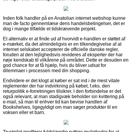
Inden folk handler på en Anatolian internet webshop kunne
man de facto gennemlæse dens handelsbetingelser, det er
dog i mange tilfælde et tidskrævende projekt.
Et alternativ er at finde ud af hvorvidt e-handlen er støttet af
e-mærket, da det almindeligvis er en tilkendegivelse af at
internet selskabet accepterer de officielle danske regler,
foruden at den lejlighedsvis revideres af eksperter der har
nøje kendskab til vilkårene på området. Dette er desuden en
god chance for at få hjælp, hvis du bliver udsat for
dilemmaer i processen med din shopping.
Endvidere er det klogt at køber er sat ind i de mest vitale
reglementer der har indvirkning på købet, f.eks. den
returpolitik e-forretningen tilsikrer. I den forbindelse er det
også relevant, at man stadigvæk beholder sin kvittering på
e-mail, så man til enhver tid kan bevise handlen af
Bookshelves, ligegyldigt om man søger produkter til en
voksen eller et barn.
Trustpilot medfører fuldstændig nyttige muligheder for at