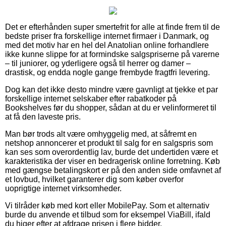
Det er efterhånden super smertefrit for alle at finde frem til de
bedste priser fra forskellige internet firmaer i Danmark, og
med det motiv har en hel del Anatolian online forhandlere
ikke kunne slippe for at formindske salgspriserne på varerne
– til juniorer, og yderligere også til herrer og damer –
drastisk, og endda nogle gange frembyde fragtfri levering.
Dog kan det ikke desto mindre være gavnligt at tjekke et par
forskellige internet selskaber efter rabatkoder på
Bookshelves før du shopper, sådan at du er velinformeret til
at få den laveste pris.
Man bør trods alt være omhyggelig med, at såfremt en
netshop annoncerer et produkt til salg for en salgspris som
kan ses som overordentlig lav, burde det undertiden være et
karakteristika der viser en bedragerisk online forretning. Køb
med gængse betalingskort er på den anden side omfavnet af
et lovbud, hvilket garanterer dig som køber overfor
uoprigtige internet virksomheder.
Vi tilråder køb med kort eller MobilePay. Som et alternativ
burde du anvende et tilbud som for eksempel ViaBill, ifald
du higer efter at afdrage prisen i flere bidder.