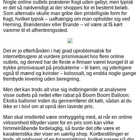
Nogle online outlets præsterer fragt uden gebyr, men typisk
er det så nødvendigt at der shoppes for et bestemt beløb.
Som alternativ skulle man gribe den prisbilligste form for
fragt, hvilket typisk – uafhængig om man opholder sig ved
Herning, Brønderslev eller Brande – vil være at få kørt
varerne til et afhentningssted.
Det er jo efterhånden i høj grad uproblematisk for
internetbrugere at vurdere prisniveauet hos flere online
outlets, og derved har de fleste e-firmaer været tvunget til at
trykke prisniveauet på produkterne – til børn, og yderligere
også til mænd og kvinder – kolossalt, og endda nogle gange
frembyde levering uden beregning.
Men det kan trods alt vise sig indbringende at analysere
visse outlets på nettet efter rabat på Boom Boom Balloon:
Ekstra balloner inden du gennemfører dit køb, sådan at du
ikke er i tvivl om at opnå den laveste pris.
Man skal imidlertid være omhyggelig med, at når en online
virksomhed tilbyder varer for en pris som kan virke
himmelråbende fordelagtig, så burde det ofte være et
karakteristika der viser en uærlig shop. Kortbestillinger er
trods alt omfavnet af en foranstaltning, hvilket passer på dig