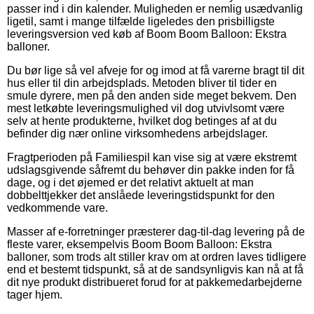
passer ind i din kalender. Muligheden er nemlig usædvanlig
ligetil, samt i mange tilfælde ligeledes den prisbilligste
leveringsversion ved køb af Boom Boom Balloon: Ekstra
balloner.
Du bør lige så vel afveje for og imod at få varerne bragt til dit
hus eller til din arbejdsplads. Metoden bliver til tider en
smule dyrere, men på den anden side meget bekvem. Den
mest letkøbte leveringsmulighed vil dog utvivlsomt være
selv at hente produkterne, hvilket dog betinges af at du
befinder dig nær online virksomhedens arbejdslager.
Fragtperioden på Familiespil kan vise sig at være ekstremt
udslagsgivende såfremt du behøver din pakke inden for få
dage, og i det øjemed er det relativt aktuelt at man
dobbelttjekker det anslåede leveringstidspunkt for den
vedkommende vare.
Masser af e-forretninger præsterer dag-til-dag levering på de
fleste varer, eksempelvis Boom Boom Balloon: Ekstra
balloner, som trods alt stiller krav om at ordren laves tidligere
end et bestemt tidspunkt, så at de sandsynligvis kan nå at få
dit nye produkt distribueret forud for at pakkemedarbejderne
tager hjem.