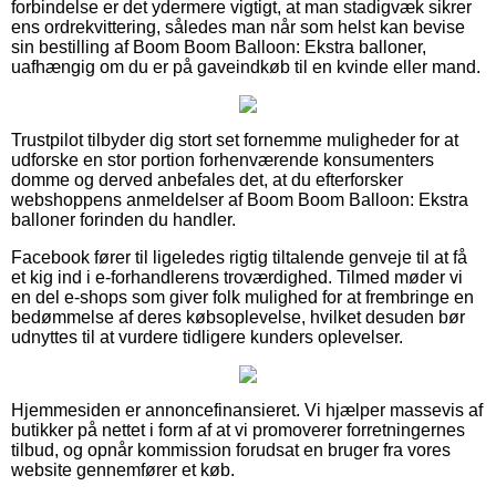
forbindelse er det ydermere vigtigt, at man stadigvæk sikrer
ens ordrekvittering, således man når som helst kan bevise
sin bestilling af Boom Boom Balloon: Ekstra balloner,
uafhængig om du er på gaveindkøb til en kvinde eller mand.
Trustpilot tilbyder dig stort set fornemme muligheder for at
udforske en stor portion forhenværende konsumenters
domme og derved anbefales det, at du efterforsker
webshoppens anmeldelser af Boom Boom Balloon: Ekstra
balloner forinden du handler.
Facebook fører til ligeledes rigtig tiltalende genveje til at få
et kig ind i e-forhandlerens troværdighed. Tilmed møder vi
en del e-shops som giver folk mulighed for at frembringe en
bedømmelse af deres købsoplevelse, hvilket desuden bør
udnyttes til at vurdere tidligere kunders oplevelser.
Hjemmesiden er annoncefinansieret. Vi hjælper massevis af
butikker på nettet i form af at vi promoverer forretningernes
tilbud, og opnår kommission forudsat en bruger fra vores
website gennemfører et køb.