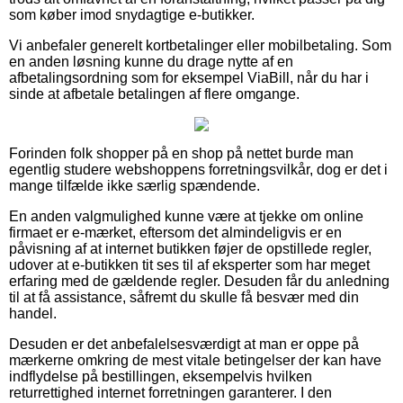
som køber imod snydagtige e-butikker.
Vi anbefaler generelt kortbetalinger eller mobilbetaling. Som
en anden løsning kunne du drage nytte af en
afbetalingsordning som for eksempel ViaBill, når du har i
sinde at afbetale betalingen af flere omgange.
Forinden folk shopper på en shop på nettet burde man
egentlig studere webshoppens forretningsvilkår, dog er det i
mange tilfælde ikke særlig spændende.
En anden valgmulighed kunne være at tjekke om online
firmaet er e-mærket, eftersom det almindeligvis er en
påvisning af at internet butikken føjer de opstillede regler,
udover at e-butikken tit ses til af eksperter som har meget
erfaring med de gældende regler. Desuden får du anledning
til at få assistance, såfremt du skulle få besvær med din
handel.
Desuden er det anbefalelsesværdigt at man er oppe på
mærkerne omkring de mest vitale betingelser der kan have
indflydelse på bestillingen, eksempelvis hvilken
returrettighed internet forretningen garanterer. I den