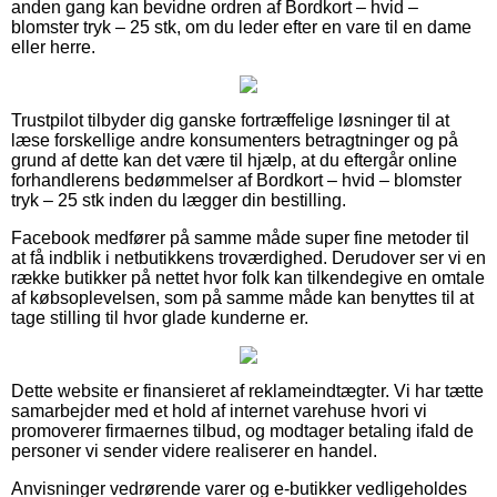
anden gang kan bevidne ordren af Bordkort – hvid –
blomster tryk – 25 stk, om du leder efter en vare til en dame
eller herre.
Trustpilot tilbyder dig ganske fortræffelige løsninger til at
læse forskellige andre konsumenters betragtninger og på
grund af dette kan det være til hjælp, at du eftergår online
forhandlerens bedømmelser af Bordkort – hvid – blomster
tryk – 25 stk inden du lægger din bestilling.
Facebook medfører på samme måde super fine metoder til
at få indblik i netbutikkens troværdighed. Derudover ser vi en
række butikker på nettet hvor folk kan tilkendegive en omtale
af købsoplevelsen, som på samme måde kan benyttes til at
tage stilling til hvor glade kunderne er.
Dette website er finansieret af reklameindtægter. Vi har tætte
samarbejder med et hold af internet varehuse hvori vi
promoverer firmaernes tilbud, og modtager betaling ifald de
personer vi sender videre realiserer en handel.
Anvisninger vedrørende varer og e-butikker vedligeholdes