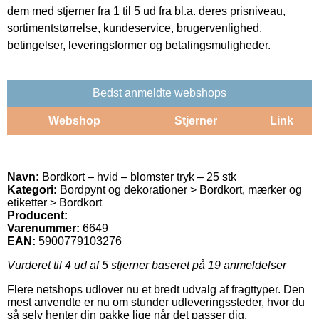
dem med stjerner fra 1 til 5 ud fra bl.a. deres prisniveau,
sortimentstørrelse, kundeservice, brugervenlighed,
betingelser, leveringsformer og betalingsmuligheder.
Bedst anmeldte webshops
Webshop
Stjerner
Link
Navn:
Bordkort – hvid – blomster tryk – 25 stk
Kategori:
Bordpynt og dekorationer > Bordkort, mærker og
etiketter > Bordkort
Producent:
Varenummer:
6649
EAN:
5900779103276
Vurderet til
4
ud af 5 stjerner baseret på
19
anmeldelser
Flere netshops udlover nu et bredt udvalg af fragttyper. Den
mest anvendte er nu om stunder udleveringssteder, hvor du
så selv henter din pakke lige når det passer dig.