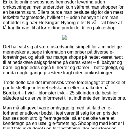
Enkelte online webshops frembyder levering uden
omkostninger, men undertiden kun såfremt man shopper for
en bestemt sum. Ellers burde man beslutte sig for den mest
letkøbte fragtmetode, hvilket tit – uden hensyn til om man
opholder sig nær Helsingør, Nyborg eller Nivå – vil blive at
få fragtfirmaet til at køre dine produkter til en pakkeshop.
Det har vist sig at være usædvanlig simpelt for almindelige
mennesker at søge information om priser på diverse e-
forretninger, og altså har mange shops på nettet været nødt
til at nedskære salgspriserne på deres varer – til babyer og
børn, og ligeledes også til herrer og damer – betragteligt, og
endda nogle gange præstere fragt uden omkostninger.
Trods dette kan det immervæk være fordelagtigt at checke et
par forskellige internet selskaber efter rabatkoder på
Bordkort – hvid – blomster tryk – 25 stk inden du bestiller,
således at du er velinformeret til at indhente den laveste pris.
Man må alligevel være omhyggelig med, at ifald en e-
forhandler udlover bedst i test varer til salg for en pris der
kan ses som utrolig fremragende, så er det ofte være et
kendetegn på en uærlig e-forretning. Shopping med kort er i
hvert fald inkluderet i en foranstaltning, der assisterer en