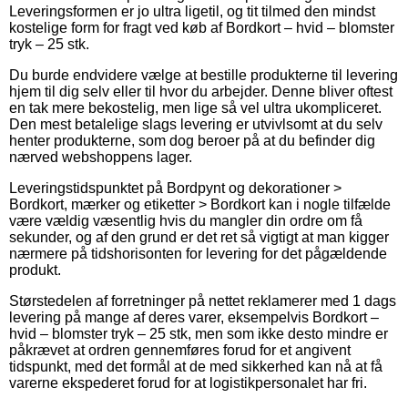
Leveringsformen er jo ultra ligetil, og tit tilmed den mindst
kostelige form for fragt ved køb af Bordkort – hvid – blomster
tryk – 25 stk.
Du burde endvidere vælge at bestille produkterne til levering
hjem til dig selv eller til hvor du arbejder. Denne bliver oftest
en tak mere bekostelig, men lige så vel ultra ukompliceret.
Den mest betalelige slags levering er utvivlsomt at du selv
henter produkterne, som dog beroer på at du befinder dig
nærved webshoppens lager.
Leveringstidspunktet på Bordpynt og dekorationer >
Bordkort, mærker og etiketter > Bordkort kan i nogle tilfælde
være vældig væsentlig hvis du mangler din ordre om få
sekunder, og af den grund er det ret så vigtigt at man kigger
nærmere på tidshorisonten for levering for det pågældende
produkt.
Størstedelen af forretninger på nettet reklamerer med 1 dags
levering på mange af deres varer, eksempelvis Bordkort –
hvid – blomster tryk – 25 stk, men som ikke desto mindre er
påkrævet at ordren gennemføres forud for et angivent
tidspunkt, med det formål at de med sikkerhed kan nå at få
varerne ekspederet forud for at logistikpersonalet har fri.