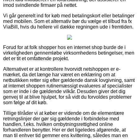
imod svindlende firmaer på nettet.
Vi går generelt ind for køb med betalingskort eller betalinger
med mobilen. Som et alternativ bør du vælge et tilbud fra fx
ViaBill, hvis du hellere vil dække regningen ude i fremtiden.
Forud for at folk shopper hos en internet shop burde de i
virkeligheden gennemløbe virksomhedens betingelser, men
det er tit et omfattende projekt.
Alternativet er at kontrollere hvorvidt netshoppen er e-
mærket, da det længe har været en erklæring om at
netbutikken retter sig efter gældende dansk lovgivning, samt
at internet shoppen rutinemæssigt evalueres af specialister
som er inde i de gældende vilkår. Desuden giver det dig
genvej til at blive hjulpet, for så vidt du forvoldes problemer
som følge af dit køb.
Tillige tilråder vi at køber er vidende om de elementære
retningslinjer der gør sig gældende i forbindelse med
handlen, f.eks. hvilken ombytningsrettighed online
forhandleren benytter. Her er det ligeledes afgørende, at
man til enhver tid gemmer ens kvittering, således man en