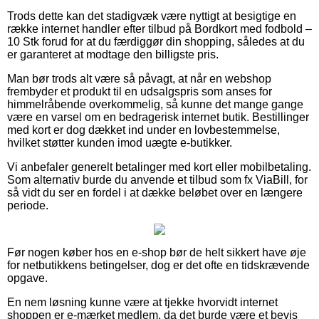
Trods dette kan det stadigvæk være nyttigt at besigtige en
række internet handler efter tilbud på Bordkort med fodbold –
10 Stk forud for at du færdiggør din shopping, således at du
er garanteret at modtage den billigste pris.
Man bør trods alt være så påvagt, at når en webshop
frembyder et produkt til en udsalgspris som anses for
himmelråbende overkommelig, så kunne det mange gange
være en varsel om en bedragerisk internet butik. Bestillinger
med kort er dog dækket ind under en lovbestemmelse,
hvilket støtter kunden imod uægte e-butikker.
Vi anbefaler generelt betalinger med kort eller mobilbetaling.
Som alternativ burde du anvende et tilbud som fx ViaBill, for
så vidt du ser en fordel i at dække beløbet over en længere
periode.
Før nogen køber hos en e-shop bør de helt sikkert have øje
for netbutikkens betingelser, dog er det ofte en tidskrævende
opgave.
En nem løsning kunne være at tjekke hvorvidt internet
shoppen er e-mærket medlem, da det burde være et bevis