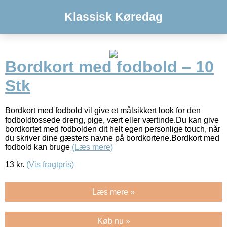
Klassisk Køredag
Bordkort med fodbold – 10
Stk
Bordkort med fodbold vil give et målsikkert look for den
fodboldtossede dreng, pige, vært eller værtinde.Du kan give
bordkortet med fodbolden dit helt egen personlige touch, når
du skriver dine gæsters navne på bordkortene.Bordkort med
fodbold kan bruge
(Læs mere)
13
kr.
(Vis fragtpris)
Læs mere »
Køb nu »