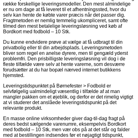
række forskellige leveringsmodeller. Den mest almindelige
er nu om dage at få leveret til et afhentningssted, hvor du
selv kan hente de købte varer præcis når det passer dig.
Fragtmetoden er nemlig temmelig ukompliceret, samt ofte
tilmed den mest betalelige leveringsløsning ved køb af
Bordkort med fodbold – 10 Stk.
Du kunne endvidere prøve at vælge at få udbragt til din
privatbolig eller til din arbejdsplads. Leveringsmetoden
bliver som regel en anelse dyrere, men til gengæld yderst
problemfri. Den prisbilligste leveringsløsning vil dog i de
fleste tilfælde være selv at hente varerne, som desværre
forudsætter at du har bopæl nærved internet butikkens
hjemsted.
Leveringstidspunktet på Børnefester > Fodbold er
selvfølgelig ualmindeligt væsentlig i tilfælde af at man
mangler pakken om et øjeblik, og derfor er det rimelig vigtigt
at vi studerer det anslåede leveringstidspunkt på det
relevante produkt.
En masse online virksomheder giver dag-til-dag fragt på
deres bedst sælgende varenumre, eksempelvis Bordkort
med fodbold – 10 Stk, men vær obs på at det står og falder
med at bestillingen indsendes før et nøjagtigt tidspunkt,