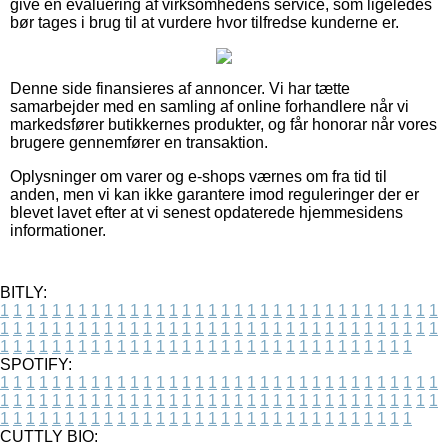
give en evaluering af virksomhedens service, som ligeledes
bør tages i brug til at vurdere hvor tilfredse kunderne er.
Denne side finansieres af annoncer. Vi har tætte
samarbejder med en samling af online forhandlere når vi
markedsfører butikkernes produkter, og får honorar når vores
brugere gennemfører en transaktion.
Oplysninger om varer og e-shops værnes om fra tid til
anden, men vi kan ikke garantere imod reguleringer der er
blevet lavet efter at vi senest opdaterede hjemmesidens
informationer.
BITLY:
1
1
1
1
1
1
1
1
1
1
1
1
1
1
1
1
1
1
1
1
1
1
1
1
1
1
1
1
1
1
1
1
1
1
1
1
1
1
1
1
1
1
1
1
1
1
1
1
1
1
1
1
1
1
1
1
1
1
1
1
1
1
1
1
1
1
1
1
1
1
1
1
1
1
1
1
1
1
1
1
1
1
1
1
1
1
1
1
1
1
1
1
1
1
1
1
1
1
1
1
SPOTIFY:
1
1
1
1
1
1
1
1
1
1
1
1
1
1
1
1
1
1
1
1
1
1
1
1
1
1
1
1
1
1
1
1
1
1
1
1
1
1
1
1
1
1
1
1
1
1
1
1
1
1
1
1
1
1
1
1
1
1
1
1
1
1
1
1
1
1
1
1
1
1
1
1
1
1
1
1
1
1
1
1
1
1
1
1
1
1
1
1
1
1
1
1
1
1
1
1
1
1
1
1
CUTTLY BIO: