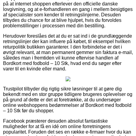
på at internet shoppen efterlever den officielle danske
lovgivning, og at e-forhandleren en gang i mellem besigtiges
af specialister som kender til retningslinjerne. Desuden
tilbydes du chance for at blive hjulpet, hvis du forvoldes
problemstillinger i processen med din bestilling.
Herudover foreslåes det at du er sat ind i de grundlæggende
retningslinjer der kan influere på købet, til eksempel hvilken
returpolitik butikken garanterer. I den forbindelse er det i
øvrigt relevant, at man permanent gemmer sin faktura e-mail,
således man i fremtiden vil kunne eftervise handlen af
Bordkort med fodbold – 10 Stk, hvad end du søger efter
varer til en kvinde eller mand.
Trustpilot tilbyder dig rigtig sikre løsninger til at gøre dig
bekendt med en stor gruppe tidligere brugeres oplevelser og
på grund af dette er det at foretrække, at du undersøger
online webshoppens bedømmelser af Bordkort med fodbold
– 10 Stk før du shopper.
Facebook præsterer desuden absolut fantastiske
muligheder for at få en idé om online forretningens
popularitet. Foruden det ses en række e-firmaer hvor du kan