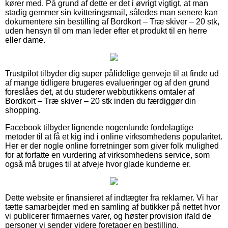
kører med. På grund af dette er det i øvrigt vigtigt, at man
stadig gemmer sin kvitteringsmail, således man senere kan
dokumentere sin bestilling af Bordkort – Træ skiver – 20 stk,
uden hensyn til om man leder efter et produkt til en herre
eller dame.
Trustpilot tilbyder dig super pålidelige genveje til at finde ud
af mange tidligere brugeres evalueringer og af den grund
foreslåes det, at du studerer webbutikkens omtaler af
Bordkort – Træ skiver – 20 stk inden du færdiggør din
shopping.
Facebook tilbyder lignende nogenlunde fordelagtige
metoder til at få et kig ind i online virksomhedens popularitet.
Her er der nogle online forretninger som giver folk mulighed
for at forfatte en vurdering af virksomhedens service, som
også må bruges til at afveje hvor glade kunderne er.
Dette website er finansieret af indtægter fra reklamer. Vi har
tætte samarbejder med en samling af butikker på nettet hvor
vi publicerer firmaernes varer, og høster provision ifald de
personer vi sender videre foretager en bestilling.