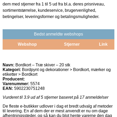
dem med stjerner fra 1 til 5 ud fra bl.a. deres prisniveau,
sortimentstørrelse, kundeservice, brugervenlighed,
betingelser, leveringsformer og betalingsmuligheder.
Bedst anmeldte webshops
Webshop
Stjerner
Link
Navn:
Bordkort – Træ skiver – 20 stk
Kategori:
Bordpynt og dekorationer > Bordkort, mærker og
etiketter > Bordkort
Producent:
Varenummer:
5574
EAN:
5902230751248
Vurderet til
3.9
ud af 5 stjerner baseret på
17
anmeldelser
De fleste e-butikker udlover i dag et bredt udvalg af metoder
til levering. En af dem der er mest anvendt er nu om dage
afhentningssteder, og så kan du blot hente varerne den dag