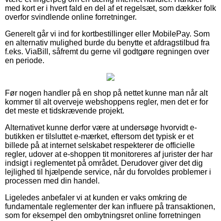
med kort er i hvert fald en del af et regelsæt, som dækker folk
overfor svindlende online forretninger.
Generelt går vi ind for kortbestillinger eller MobilePay. Som
en alternativ mulighed burde du benytte et afdragstilbud fra
f.eks. ViaBill, såfremt du gerne vil godtgøre regningen over
en periode.
Før nogen handler på en shop på nettet kunne man når alt
kommer til alt overveje webshoppens regler, men det er for
det meste et tidskrævende projekt.
Alternativet kunne derfor være at undersøge hvorvidt e-
butikken er tilsluttet e-mærket, eftersom det typisk er et
billede på at internet selskabet respekterer de officielle
regler, udover at e-shoppen tit monitoreres af jurister der har
indsigt i reglementet på området. Derudover giver det dig
lejlighed til hjælpende service, når du forvoldes problemer i
processen med din handel.
Ligeledes anbefaler vi at kunden er vaks omkring de
fundamentale reglementer der kan influere på transaktionen,
som for eksempel den ombytningsret online forretningen