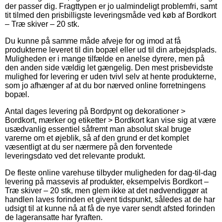
der passer dig. Fragttypen er jo ualmindeligt problemfri, samt
tit tilmed den prisbilligste leveringsmåde ved køb af Bordkort
– Træ skiver – 20 stk.
Du kunne på samme måde afveje for og imod at få
produkterne leveret til din bopæl eller ud til din arbejdsplads.
Muligheden er i mange tilfælde en anelse dyrere, men på
den anden side vældig let gængelig. Den mest prisbevidste
mulighed for levering er uden tvivl selv at hente produkterne,
som jo afhænger af at du bor nærved online forretningens
bopæl.
Antal dages levering på Bordpynt og dekorationer >
Bordkort, mærker og etiketter > Bordkort kan vise sig at være
usædvanlig essentiel såfremt man absolut skal bruge
varerne om et øjeblik, så af den grund er det komplet
væsentligt at du ser nærmere på den forventede
leveringsdato ved det relevante produkt.
De fleste online varehuse tilbyder muligheden for dag-til-dag
levering på massevis af produkter, eksempelvis Bordkort –
Træ skiver – 20 stk, men glem ikke at det nødvendiggør at
handlen laves forinden et givent tidspunkt, således at de har
udsigt til at kunne nå at få de nye varer sendt afsted forinden
de lageransatte har fyraften.