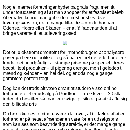
Nogle internet forretninger byder på gratis fragt, men tit
under forudsætning af at man shopper for et fastslået beløb.
Alternativt kunne man gribe den mest prisbevidste
leveringsversion, der i mange tilfælde – om du bor nær
Odense, Hobro eller Skagen – er at få fragtmanden til at
bringe varerne til et udleveringssted.
Det er jo ekstremt smertefrit for internetbrugere at analysere
priser på flere netbutikker, og så har en hel del e-forhandlere
fundet det uundgåeligt at stampe priserne på specielt deres
bedst i test produkter – til piger og drenge, men ligeledes til
mænd og kvinder – en hel del, og endda nogle gange
garantere portofri fragt.
Dog kan det trods alt være smart at studere visse online
forhandlere efter udsalg på Bordkort – Træ skiver – 20 stk
inden du bestiller, så man er usvigeligt sikker på at skaffe sig
den billigste pris.
Du bør ikke desto mindre være klar over, at i tilfælde af at en
forhandler på nettet afhænder en vare for en udsalgspris
som kan ses som besynderligt attraktiv, er det mange gange
være et fingerpeg om en uærlig internet handler. Handler