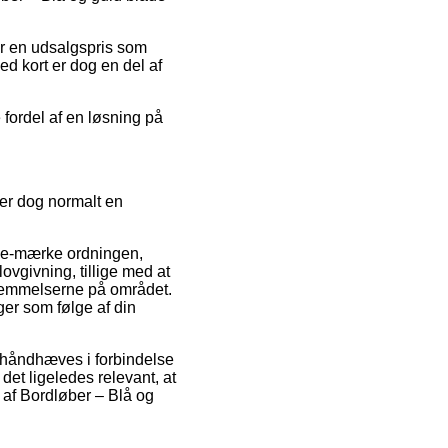
for en udsalgspris som
ed kort er dog en del af
 fordel af en løsning på
 er dog normalt en
f e-mærke ordningen,
ovgivning, tillige med at
stemmelserne på området.
ger som følge af din
 håndhæves i forbindelse
det ligeledes relevant, at
 af Bordløber – Blå og