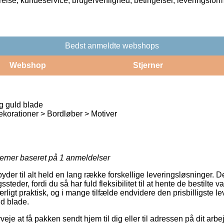
rrelse, kundeservice, brugervenlighed, betingelser, leveringsfor
Bedst anmeldte webshops
Webshop
Stjerner
g guld blade
korationer > Bordløber > Motiver
jerner baseret på
1
anmeldelser
ilbyder til alt held en lang række forskellige leveringsløsninger.
eder, fordi du så har fuld fleksibilitet til at hente de bestilte var
ærligt praktisk, og i mange tilfælde endvidere den prisbilligste 
ld blade.
je at få pakken sendt hjem til dig eller til adressen på dit ar