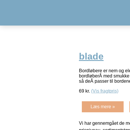
blade
Bordløbere er nem og ele
bordløberÂ med smukke mot
så deÂ passer til borden
69
kr.
(Vis fragtpris)
Læs mere »
Vi har gennemgået de mes