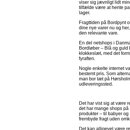
viser sig jævnligt lidt mi
tilfælde være at hente p
lager.
Fragttiden på Bordpynt og
dine nye varer nu og her
den relevante vare.
En del netshops i Danmar
Bordløber – Blå og guld b
klokkeslæt, med det formå
fyraften.
Nogle enkelte internet va
bestemt pris. Som altern
man bor tæt på Hørsholm, 
udleveringssted.
Det har vist sig at være r
det har mange shops på 
produkter – til babyer og
frembyde fragt uden omk
Det kan alligevel være re