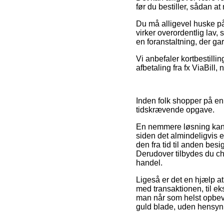
før du bestiller, sådan at
Du må alligevel huske på,
virker overordentlig lav,
en foranstaltning, der ga
Vi anbefaler kortbestilli
afbetaling fra fx ViaBill,
Inden folk shopper på en
tidskrævende opgave.
En nemmere løsning kan 
siden det almindeligvis e
den fra tid til anden be
Derudover tilbydes du cha
handel.
Ligeså er det en hjælp a
med transaktionen, til ek
man når som helst opbeva
guld blade, uden hensyn t