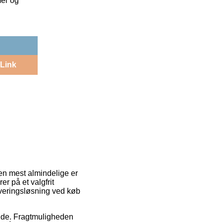
mer og
Link
 Den mest almindelige er
er på et valgfrit
leveringsløsning ved køb
bejde. Fragtmuligheden