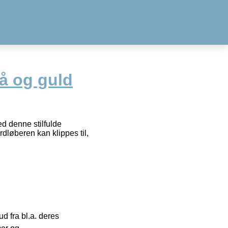
å og guld
ed denne stilfulde
dløberen kan klippes til,
 fra bl.a. deres