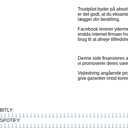
Trustpilot byder på absol
er det godt, at du eksami
lægger din bestilling.
Facebook leverer ydermer
endda internet firmaer h
brug til at afveje tilfre
Denne side finansieres a
vi promoverer deres varer
Vejledning angående prod
give garantier imod korre
BITLY:
1
1
1
1
1
1
1
1
1
1
1
1
1
1
1
1
1
1
1
1
1
1
1
1
1
1
1
1
1
1
1
1
1
1
SPOTIFY:
1
1
1
1
1
1
1
1
1
1
1
1
1
1
1
1
1
1
1
1
1
1
1
1
1
1
1
1
1
1
1
1
1
1