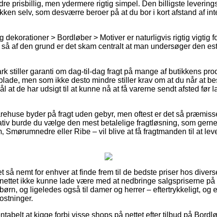
ndre prisbillig, men ydermere rigtig simpel. Den billigste levering
akken selv, som desværre beroer på at du bor i kort afstand af i
 dekorationer > Bordløber > Motiver er naturligvis rigtig vigtig fo
, så af den grund er det skam centralt at man undersøger den es
k stiller garanti om dag-til-dag fragt på mange af butikkens pr
lade, men som ikke desto mindre stiller krav om at du når at best
l at de har udsigt til at kunne nå at få varerne sendt afsted før 
rehuse byder på fragt uden gebyr, men oftest er det så præmisse
ativ burde du vælge den mest betalelige fragtløsning, som gern
Smørumnedre eller Ribe – vil blive at få fragtmanden til at lever
et så nemt for enhver at finde frem til de bedste priser hos diverse
nettet ikke kunne lade være med at nedbringe salgspriserne på
 børn, og ligeledes også til damer og herrer – eftertrykkeligt, o
ostninger.
ntabelt at kigge forbi visse shops på nettet efter tilbud på Bord