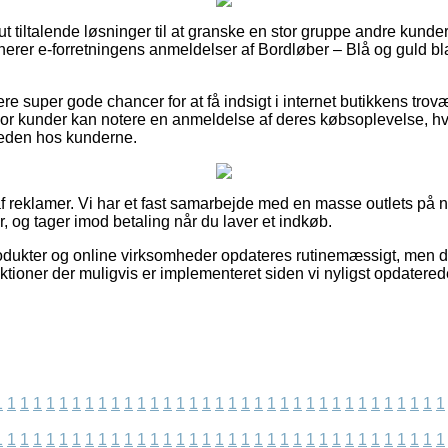
ut tiltalende løsninger til at granske en stor gruppe andre kun
nerer e-forretningens anmeldelser af Bordløber – Blå og guld bla
e super gode chancer for at få indsigt i internet butikkens tro
vor kunder kan notere en anmeldelse af deres købsoplevelse, hvi
dsheden hos kunderne.
f reklamer. Vi har et fast samarbejde med en masse outlets på n
, og tager imod betaling når du laver et indkøb.
ukter og online virksomheder opdateres rutinemæssigt, men det 
ktioner der muligvis er implementeret siden vi nyligst opdaterede
1
1
1
1
1
1
1
1
1
1
1
1
1
1
1
1
1
1
1
1
1
1
1
1
1
1
1
1
1
1
1
1
1
1
1
1
1
1
1
1
1
1
1
1
1
1
1
1
1
1
1
1
1
1
1
1
1
1
1
1
1
1
1
1
1
1
1
1
1
1