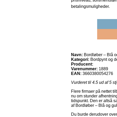
prisniveau, sortimentstø
betalingsmuligheder.
Navn:
Bordløber – Blå o
Kategori:
Bordpynt og de
Producent:
Varenummer:
1889
EAN:
3660380054276
Vurderet til
4.5
ud af 5 st
Flere firmaer på nettet t
nu om stunder afhentningsst
tidspunkt. Den er altså s
af Bordløber – Blå og gu
Du burde derudover overve