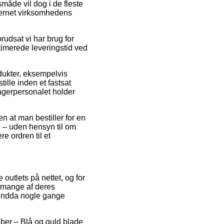
småde vil dog i de fleste
nternet virksomhedens
rudsat vi har brug for
timerede leveringstid ved
odukter, eksempelvis
ille inden et fastsat
lagerpersonalet holder
n at man bestiller for en
e – uden hensyn til om
e ordren til et
 outlets på nettet, og for
 mange af deres
g endda nogle gange
løber – Blå og guld blade