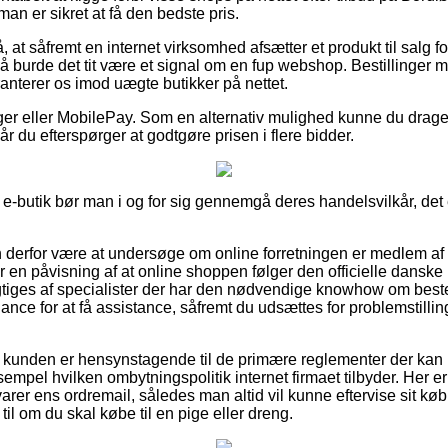
 man er sikret at få den bedste pris.
 at såfremt en internet virksomhed afsætter et produkt til salg 
 så burde det tit være et signal om en fup webshop. Bestillinger m
ranterer os imod uægte butikker på nettet.
nger eller MobilePay. Som en alternativ mulighed kunne du drage
 når du efterspørger at godtgøre prisen i flere bidder.
 e-butik bør man i og for sig gennemgå deres handelsvilkår, det
derfor være at undersøge om online forretningen er medlem a
r en påvisning af at online shoppen følger den officielle danske l
sigtiges af specialister der har den nødvendige knowhow om be
nce for at få assistance, såfremt du udsættes for problemstillin
t kunden er hensynstagende til de primære reglementer der kan
sempel hvilken ombytningspolitik internet firmaet tilbyder. Her er 
rer ens ordremail, således man altid vil kunne eftervise sit køb
il om du skal købe til en pige eller dreng.