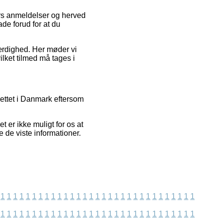
ders anmeldelser og herved
de forud for at du
værdighed. Her møder vi
lket tilmed må tages i
ettet i Danmark eftersom
er ikke muligt for os at
 de viste informationer.
1
1
1
1
1
1
1
1
1
1
1
1
1
1
1
1
1
1
1
1
1
1
1
1
1
1
1
1
1
1
1
1
1
1
1
1
1
1
1
1
1
1
1
1
1
1
1
1
1
1
1
1
1
1
1
1
1
1
1
1
1
1