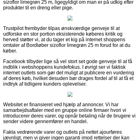
sizoflor limegrøn 25 m, ligegyldigt om man er på udkig efter
produkter til en dreng eller pige.
Trustpilot frembyder tilpas ønskværdige genveje til at
udforske en stor portion eksisterende køberes kritik og
herved støtter vi, at du tager et kig på internet shoppens
omtaler af Bordløber sizoflor limegrøn 25 m forud for at du
køber.
Facebook tilbyder lige så vel stort set gode genveje til at få
indblik i webshoppens kundefokus. I øvrigt ser vi faktisk
internet outlets som gør det muligt at publicere en vurdering
af deres køb, hvilket desuden bør drages fordel af til at få et
indtryk af tidligere kunders oplevelser.
Websitet er finansieret ved hjælp af annoncer. Vi har
samarbejdsaftaler med en gruppe online firmaer hvori vi
introducerer deres varer, og opnår betaling når de brugere vi
sender videre gennemfører en handel.
Fakta vedrørende varer og outlets på nettet ajourføres
jævnligt, men vi giver ingen garanti imod rettelser der kan