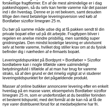
forskellige fragtformer. En af de mest almindelige er i dag
pakkeshoppen, så du selv kan hente varerne når det passer
ind i din hverdag. Denne er jo ret bekvem, samt desuden
tillige den mest betalelige leveringsversion ved køb af
Bordløber sizoflor limegrøn 25 m.
Du bør på samme måde udse dig at få pakken sendt til din
private bopæl eller ud på dit arbejde. Fragttypen bliver i
regelen en anelse mindre prisbillig, men samtidig super
gnidningsløs. Den mindst kostelige løsning er utvivlsomt
selv at hente varerne, hvilket dog stiller krav om at du fysisk
befinder dig i nærheden af e-firmaets bopæl.
Leveringstidspunktet på Bordpynt > Bordløber > Sizoflor
bordløbere kan i nogle tilfælde være ualmindeligt
betydningsfuld i tilfælde af at man har brug for varerne
straks, så af den grund er det rimelig vigtigt at vi studerer
leveringstidspunktet for det pågældende produkt.
Masser af online butikker annoncerer levering efter en enkelt
hverdag på en masse varer, eksempelvis Bordløber sizoflor
limegrøn 25 m, som er underforstået at du bestiller forinden
et bestemt tidspunkt, med det formål at de kan nå at få de
nye varer distribueret forud for at medarbejderne har fri.