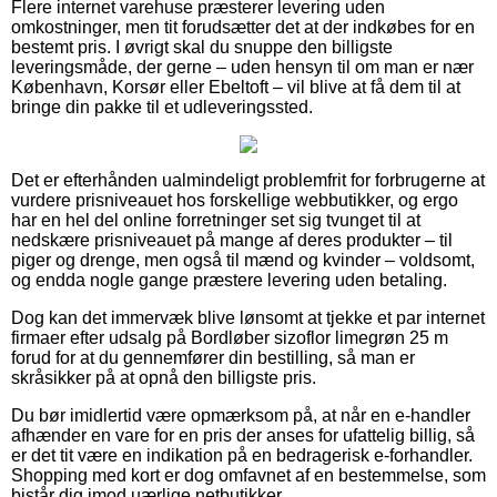
Flere internet varehuse præsterer levering uden
omkostninger, men tit forudsætter det at der indkøbes for en
bestemt pris. I øvrigt skal du snuppe den billigste
leveringsmåde, der gerne – uden hensyn til om man er nær
København, Korsør eller Ebeltoft – vil blive at få dem til at
bringe din pakke til et udleveringssted.
Det er efterhånden ualmindeligt problemfrit for forbrugerne at
vurdere prisniveauet hos forskellige webbutikker, og ergo
har en hel del online forretninger set sig tvunget til at
nedskære prisniveauet på mange af deres produkter – til
piger og drenge, men også til mænd og kvinder – voldsomt,
og endda nogle gange præstere levering uden betaling.
Dog kan det immervæk blive lønsomt at tjekke et par internet
firmaer efter udsalg på Bordløber sizoflor limegrøn 25 m
forud for at du gennemfører din bestilling, så man er
skråsikker på at opnå den billigste pris.
Du bør imidlertid være opmærksom på, at når en e-handler
afhænder en vare for en pris der anses for ufattelig billig, så
er det tit være en indikation på en bedragerisk e-forhandler.
Shopping med kort er dog omfavnet af en bestemmelse, som
bistår dig imod uærlige netbutikker.