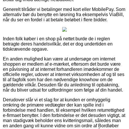
Generelt tilråder vi betalinger med kort eller MobilePay. Som
alternativ bør du benytte en løsning fra eksempelvis ViaBill,
når du ser en fordel i at betale beløbet i flere bidder.
Inden folk køber i en shop på nettet burde de i reglen
betragte deres handelsvilkår, det er dog undertiden en
tidskrævende opgave.
En anden mulighed kan være at undersøge om internet
shoppen er medlem af e-mærket, eftersom det burde være
en påvisning af at internet forhandleren imødekommer de
officielle regler, udover at internet virksomheden af og til ses
til af fagfolk som har den nødvendige knowhow om de
gældende vilkår. Desuden får du anledning til opbakning,
når du bliver udsat for udfordringer som følge af din handel.
Derudover slår vi et slag for at kunden er omhyggelig
omkring de primære vedtægter der kan spille ind i
forbindelse med handlen, til eksempel hvilken returrettighed
e-firmaet benytter. I den forbindelse er det desuden vigtigt, at
man stadigvæk beholder ens kvitteringsmail, således man
en anden gang vil kunne vidne om sin ordre af Bordløber