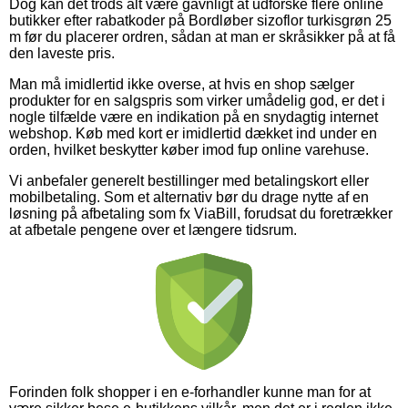
Dog kan det trods alt være gavnligt at udforske flere online
butikker efter rabatkoder på Bordløber sizoflor turkisgrøn 25
m før du placerer ordren, sådan at man er skråsikker på at få
den laveste pris.
Man må imidlertid ikke overse, at hvis en shop sælger
produkter for en salgspris som virker umådelig god, er det i
nogle tilfælde være en indikation på en snydagtig internet
webshop. Køb med kort er imidlertid dækket ind under en
orden, hvilket beskytter køber imod fup online varehuse.
Vi anbefaler generelt bestillinger med betalingskort eller
mobilbetaling. Som et alternativ bør du drage nytte af en
løsning på afbetaling som fx ViaBill, forudsat du foretrækker
at afbetale pengene over et længere tidsrum.
Forinden folk shopper i en e-forhandler kunne man for at