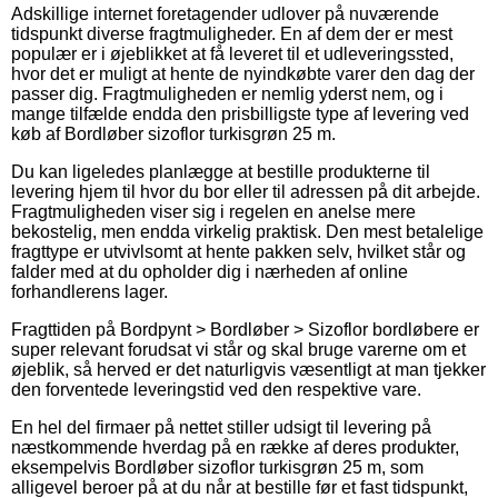
Adskillige internet foretagender udlover på nuværende
tidspunkt diverse fragtmuligheder. En af dem der er mest
populær er i øjeblikket at få leveret til et udleveringssted,
hvor det er muligt at hente de nyindkøbte varer den dag der
passer dig. Fragtmuligheden er nemlig yderst nem, og i
mange tilfælde endda den prisbilligste type af levering ved
køb af Bordløber sizoflor turkisgrøn 25 m.
Du kan ligeledes planlægge at bestille produkterne til
levering hjem til hvor du bor eller til adressen på dit arbejde.
Fragtmuligheden viser sig i regelen en anelse mere
bekostelig, men endda virkelig praktisk. Den mest betalelige
fragttype er utvivlsomt at hente pakken selv, hvilket står og
falder med at du opholder dig i nærheden af online
forhandlerens lager.
Fragttiden på Bordpynt > Bordløber > Sizoflor bordløbere er
super relevant forudsat vi står og skal bruge varerne om et
øjeblik, så herved er det naturligvis væsentligt at man tjekker
den forventede leveringstid ved den respektive vare.
En hel del firmaer på nettet stiller udsigt til levering på
næstkommende hverdag på en række af deres produkter,
eksempelvis Bordløber sizoflor turkisgrøn 25 m, som
alligevel beroer på at du når at bestille før et fast tidspunkt,