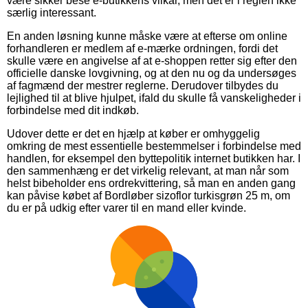
være sikker bese e-butikkens vilkår, men det er i reglen ikke
særlig interessant.
En anden løsning kunne måske være at efterse om online
forhandleren er medlem af e-mærke ordningen, fordi det
skulle være en angivelse af at e-shoppen retter sig efter den
officielle danske lovgivning, og at den nu og da undersøges
af fagmænd der mestrer reglerne. Derudover tilbydes du
lejlighed til at blive hjulpet, ifald du skulle få vanskeligheder i
forbindelse med dit indkøb.
Udover dette er det en hjælp at køber er omhyggelig
omkring de mest essentielle bestemmelser i forbindelse med
handlen, for eksempel den byttepolitik internet butikken har. I
den sammenhæng er det virkelig relevant, at man når som
helst bibeholder ens ordrekvittering, så man en anden gang
kan påvise købet af Bordløber sizoflor turkisgrøn 25 m, om
du er på udkig efter varer til en mand eller kvinde.