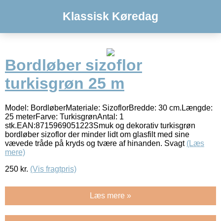
Klassisk Køredag
Bordløber sizoflor
turkisgrøn 25 m
Model: BordløberMateriale: SizoflorBredde: 30 cm.Længde:
25 meterFarve: TurkisgrønAntal: 1
stk.EAN:8715969051223Smuk og dekorativ turkisgrøn
bordløber sizoflor der minder lidt om glasfilt med sine
vævede tråde på kryds og tvære af hinanden. Svagt
(Læs
mere)
250
kr.
(Vis fragtpris)
Læs mere »