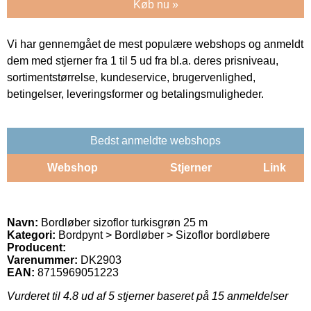
Køb nu »
Vi har gennemgået de mest populære webshops og anmeldt
dem med stjerner fra 1 til 5 ud fra bl.a. deres prisniveau,
sortimentstørrelse, kundeservice, brugervenlighed,
betingelser, leveringsformer og betalingsmuligheder.
Bedst anmeldte webshops
Webshop
Stjerner
Link
Navn:
Bordløber sizoflor turkisgrøn 25 m
Kategori:
Bordpynt > Bordløber > Sizoflor bordløbere
Producent:
Varenummer:
DK2903
EAN:
8715969051223
Vurderet til
4.8
ud af 5 stjerner baseret på
15
anmeldelser