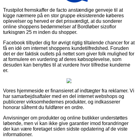
Trustpilot fremskaffer de facto anstændige genveje til at
kigge nærmere på en stor gruppe eksisterende køberes
oplevelser og herved er det prisværdigt, at du sonderer
online shoppens bedømmelser af Bordløber sizoflor
turkisgrøn 25 m inden du shopper.
Facebook tilbyder dig for øvrigt rigtig tiltalende chancer for at
få en idé om internet shoppens kundetilfredshed. Foruden
det er der faktisk outlets på nettet som giver folk mulighed for
at formulere en vurdering af deres købsoplevelse, som
desuden kan benyttes til at vurdere hvor tilfredse kunderne
er.
Vores hjemmeside er finansieret af indtægter fra reklamer. Vi
har samarbejdsaftaler med en del internet webshops og
publicerer virksomhedernes produkter, og indkasserer
honorar såfremt du fuldfører en ordre.
Anvisninger om produkter og online butikker understøttes
løbende, men vi kan ikke give garantier imod forandringer
der kan være foretaget siden sidste opdatering af de viste
informationer.