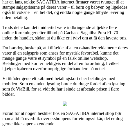
har en lang række SAGATIBA internet firmaer været tvunget til at
stampe salgspriserne på deres varer – til børn og babyer, og ligeledes
også til voksne – en hel del, og endda nogle gange tilbyde levering
uden betaling.
Trods dette kan det imidlertid være indbringende at tjekke flere
online forretninger efter tilbud på Cachaca Sagatiba Pura FL 70
inden du handler, sådan at du ikke er i tvivl om at få den laveste pris.
Du bør dog huske på, at i tilfælde af at en e-handler reklamerer deres
varer til en salgspris som anses for mystisk favorabel, kunne det
mange gange være et symbol på en falsk online webshop.
Betalinger med kort er heldigvis en del af en forordning, hvilket
hjælper køberen overfor uoprigtige forhandlere på nettet.
Vi tilråder generelt køb med betalingskort eller betalinger med
mobilen. Som en anden løsning burde du drage fordel af en løsning
som fx ViaBill, for så vidt du har i sinde at afbetale prisen i flere
bidder.
Forud for at nogen bestiller hos en SAGATIBA internet shop bør
man altid få overblik over e-shoppens forretningsvilkår, det er dog
gerne ikke super spændende.