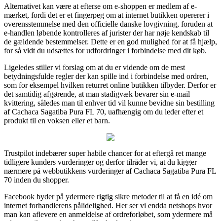
Alternativet kan være at efterse om e-shoppen er medlem af e-
mærket, fordi det er et fingerpeg om at internet butikken opererer i
overensstemmelse med den officielle danske lovgivning, foruden at
e-handlen løbende kontrolleres af jurister der har nøje kendskab til
de gældende bestemmelser. Dette er en god mulighed for at få hjælp,
for så vidt du udsættes for udfordringer i forbindelse med dit køb.
Ligeledes stiller vi forslag om at du er vidende om de mest
betydningsfulde regler der kan spille ind i forbindelse med ordren,
som for eksempel hvilken returret online butikken tilbyder. Derfor er
det samtidig afgørende, at man stadigvæk bevarer sin e-mail
kvittering, således man til enhver tid vil kunne bevidne sin bestilling
af Cachaca Sagatiba Pura FL 70, uafhængig om du leder efter et
produkt til en voksen eller et barn.
Trustpilot indebærer super habile chancer for at eftergå ret mange
tidligere kunders vurderinger og derfor tilråder vi, at du kigger
nærmere på webbutikkens vurderinger af Cachaca Sagatiba Pura FL
70 inden du shopper.
Facebook byder på ydermere rigtig sikre metoder til at få en idé om
internet forhandlerens pålidelighed. Her ser vi endda netshops hvor
man kan aflevere en anmeldelse af ordreforløbet, som ydermere må