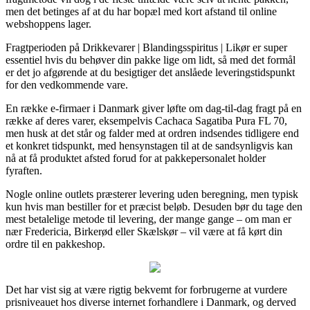
men det betinges af at du har bopæl med kort afstand til online
webshoppens lager.
Fragtperioden på Drikkevarer | Blandingsspiritus | Likør er super
essentiel hvis du behøver din pakke lige om lidt, så med det formål
er det jo afgørende at du besigtiger det anslåede leveringstidspunkt
for den vedkommende vare.
En række e-firmaer i Danmark giver løfte om dag-til-dag fragt på en
række af deres varer, eksempelvis Cachaca Sagatiba Pura FL 70,
men husk at det står og falder med at ordren indsendes tidligere end
et konkret tidspunkt, med hensynstagen til at de sandsynligvis kan
nå at få produktet afsted forud for at pakkepersonalet holder
fyraften.
Nogle online outlets præsterer levering uden beregning, men typisk
kun hvis man bestiller for et præcist beløb. Desuden bør du tage den
mest betalelige metode til levering, der mange gange – om man er
nær Fredericia, Birkerød eller Skælskør – vil være at få kørt din
ordre til en pakkeshop.
Det har vist sig at være rigtig bekvemt for forbrugerne at vurdere
prisniveauet hos diverse internet forhandlere i Danmark, og derved