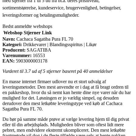
med stjerner fra 1 til 5 ud fra bl.a. deres prisniveau,
sortimentstørrelse, kundeservice, brugervenlighed, betingelser,
leveringsformer og betalingsmuligheder.
Bedst anmeldte webshops
Webshop
Stjerner
Link
Navn:
Cachaca Sagatiba Pura FL 70
Kategori:
Drikkevarer | Blandingsspiritus | Likør
Producent:
SAGATIBA
Varenummer:
16553
EAN:
5903000003178
Vurderet til
3.7
ud af 5 stjerner baseret på
40
anmeldelser
En masse internet firmaer udlover nu et stort udvalg af
leveringsmetoder. Den mest anvendte er i dag at få bragt ordren til
en pakkeshop, hvor du så nemt kan hente dine nye varer når du har
mulighed for det. Løsningen er jo vældig simpel, og desuden
derudover den mest letkøbte leveringstype ved køb af Cachaca
Sagatiba Pura FL 70.
Du bør på samme måde prøve at vælge levering hjem til dig privat
eller til din arbejdsplads. Muligheden bliver som oftest lidt mere
pebret, men endvidere ekstremt ukompliceret. Den mest letkøbte
fragtmetode vil dog i de fleste tilfælde være selv at hente pakken,