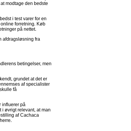
t at modtage den bedste
edst i test varer for en
online forretning. Køb
tninger på nettet.
n afdragsløsning fra
dlerens betingelser, men
endt, grundet at det er
ennemses af specialister
skulle få
 influerer på
 i øvrigt relevant, at man
estilling af Cachaca
herre.