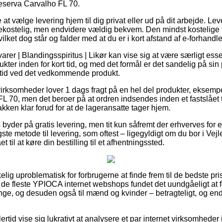
serva Carvalho FL 70.
 vælge levering hjem til dig privat eller ud på dit arbejde. Lev
bekostelig, men endvidere vældig bekvem. Den mindst kostelige 
ilket dog står og falder med at du er i kort afstand af e-forhandl
rer | Blandingsspiritus | Likør kan vise sig at være særligt esse
kter inden for kort tid, og med det formål er det sandelig på sin 
stid ved det vedkommende produkt.
 virksomheder lover 1 dags fragt på en hel del produkter, ekse
 70, men det beroer på at ordren indsendes inden et fastslået t
akken klar forud for at de lageransatte tager hjem.
yder på gratis levering, men tit kun såfremt der erhverves for e
gste metode til levering, som oftest – ligegyldigt om du bor i Vej
et til at køre din bestilling til et afhentningssted.
elig uproblematisk for forbrugerne at finde frem til de bedste pris
har de fleste YPIOCA internet webshops fundet det uundgåeligt at
renge, og desuden også til mænd og kvinder – betragteligt, og e
ertid vise sig lukrativt at analysere et par internet virksomheder