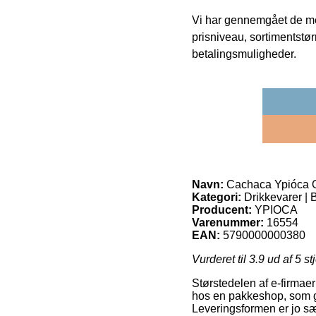
Vi har gennemgået de mes
prisniveau, sortimentstø
betalingsmuligheder.
Navn:
Cachaca Ypióca O
Kategori:
Drikkevarer | B
Producent:
YPIOCA
Varenummer:
16554
EAN:
5790000000380
Vurderet til
3.9
ud af 5 st
Størstedelen af e-firmaer
hos en pakkeshop, som gi
Leveringsformen er jo sæ