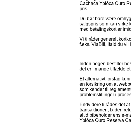
Cachaca Ypióca Ouro Rese
pris.
Du bør bare være omhyggel
salgspris som kan virke 
med betalingskort er imid
Vi tilråder generelt kort
f.eks. ViaBill, ifald du vi
Inden nogen bestiller h
det er i mange tilfælde e
Et alternativt forslag k
en forsikring om at webb
som kender til reglemente
problemstillinger i proc
Endvidere tilrådes det a
transaktionen, fx den retu
altid bibeholder ens e-ma
Ypióca Ouro Reserva Carv