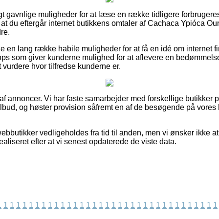
igt gavnlige muligheder for at læse en række tidligere forbruger
 at du eftergår internet butikkens omtaler af Cachaca Ypióca O
re.
e en lang række habile muligheder for at få en idé om internet 
ps som giver kunderne mulighed for at aflevere en bedømmelse
t vurdere hvor tilfredse kunderne er.
 af annoncer. Vi har faste samarbejder med forskellige butikker p
tilbud, og høster provision såfremt en af de besøgende på vore
bbutikker vedligeholdes fra tid til anden, men vi ønsker ikke at bl
ealiseret efter at vi senest opdaterede de viste data.
1
1
1
1
1
1
1
1
1
1
1
1
1
1
1
1
1
1
1
1
1
1
1
1
1
1
1
1
1
1
1
1
1
1
1