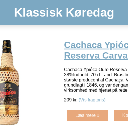
Klassisk Køredag
Cachaca Ypió
Reserva Carva
Cachaca Ypióca Ouro Reserva E
38%Indhold: 70 cl.Land: Brasili
største producent af Cachaça.
grundlagt i 1846, og var dengan
virksomhed med hjertet på rett
209
kr.
(Vis fragtpris)
Læs mere »
Kø