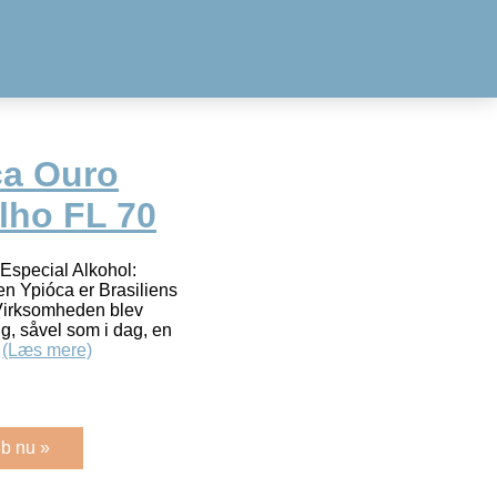
ca Ouro
lho FL 70
special Alkohol:
en Ypióca er Brasiliens
 Virksomheden blev
g, såvel som i dag, en
e
(Læs mere)
b nu »