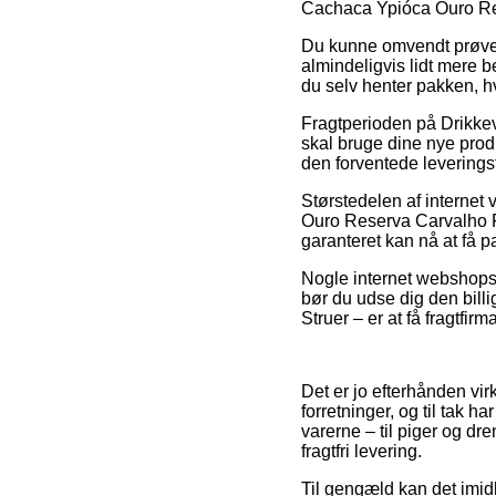
Cachaca Ypióca Ouro Re
Du kunne omvendt prøve at
almindeligvis lidt mere 
du selv henter pakken, hv
Fragtperioden på Drikkeva
skal bruge dine nye produ
den forventede levering
Størstedelen af internet
Ouro Reserva Carvalho FL
garanteret kan nå at få p
Nogle internet webshops b
bør du udse dig den billi
Struer – er at få fragtfirma
Det er jo efterhånden virk
forretninger, og til tak 
varerne – til piger og d
fragtfri levering.
Til gengæld kan det imidl