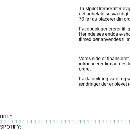
Trustpilot fremskaffer ev
det anbefalelsesværdigt,
70 før du placerer din ord
Facebook genererer tillig
Herinde ses endda e-sho
tilmed bør anvendes til a
Vores side er finansieret
introducerer firmaernes 
ordre.
Fakta omkring varer og we
ændringer der er blevet r
BITLY:
1
1
1
1
1
1
1
1
1
1
1
1
1
1
1
1
1
1
1
1
1
1
1
1
1
1
1
1
1
1
1
1
1
1
SPOTIFY: