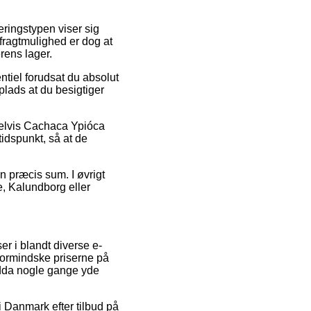
eringstypen viser sig
fragtmulighed er dog at
erens lager.
ntiel forudsat du absolut
plads at du besigtiger
mpelvis Cachaca Ypióca
idspunkt, så at de
n præcis sum. I øvrigt
le, Kalundborg eller
er i blandt diverse e-
 formindske priserne på
ndda nogle gange yde
 i Danmark efter tilbud på