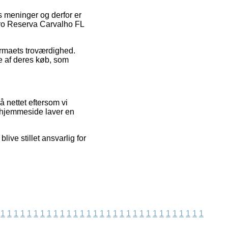
es meninger og derfor er
uro Reserva Carvalho FL
firmaets troværdighed.
 af deres køb, som
å nettet eftersom vi
s hjemmeside laver en
ive stillet ansvarlig for
1
1
1
1
1
1
1
1
1
1
1
1
1
1
1
1
1
1
1
1
1
1
1
1
1
1
1
1
1
1
1