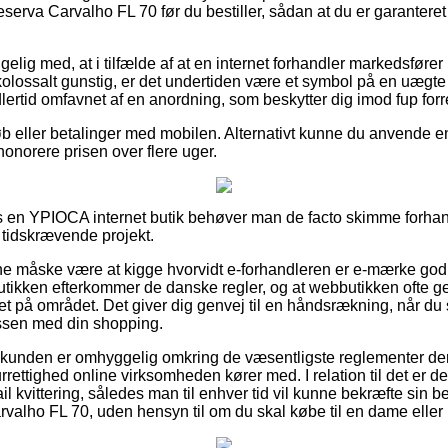
rva Carvalho FL 70 før du bestiller, sådan at du er garantere
ig med, at i tilfælde af at en internet forhandler markedsfører b
kolossalt gunstig, er det undertiden være et symbol på en uægte 
lertid omfavnet af en anordning, som beskytter dig imod fup forre
køb eller betalinger med mobilen. Alternativt kunne du anvende e
l honorere prisen over flere uger.
os en YPIOCA internet butik behøver man de facto skimme forhan
t tidskrævende projekt.
unne måske være at kigge hvorvidt e-forhandleren er e-mærke godk
utikken efterkommer de danske regler, og at webbutikken ofte g
t på området. Det giver dig genvej til en håndsrækning, når du 
essen med din shopping.
t kunden er omhyggelig omkring de væsentligste reglementer der
rrettighed online virksomheden kører med. I relation til det er det
il kvittering, således man til enhver tid vil kunne bekræfte sin b
alho FL 70, uden hensyn til om du skal købe til en dame eller 