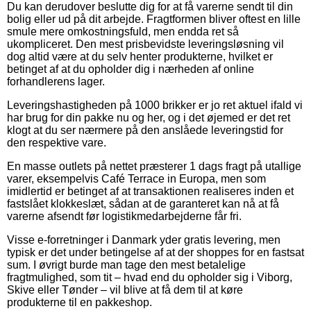
Du kan derudover beslutte dig for at få varerne sendt til din
bolig eller ud på dit arbejde. Fragtformen bliver oftest en lille
smule mere omkostningsfuld, men endda ret så
ukompliceret. Den mest prisbevidste leveringsløsning vil
dog altid være at du selv henter produkterne, hvilket er
betinget af at du opholder dig i nærheden af online
forhandlerens lager.
Leveringshastigheden på 1000 brikker er jo ret aktuel ifald vi
har brug for din pakke nu og her, og i det øjemed er det ret
klogt at du ser nærmere på den anslåede leveringstid for
den respektive vare.
En masse outlets på nettet præsterer 1 dags fragt på utallige
varer, eksempelvis Café Terrace in Europa, men som
imidlertid er betinget af at transaktionen realiseres inden et
fastslået klokkeslæt, sådan at de garanteret kan nå at få
varerne afsendt før logistikmedarbejderne får fri.
Visse e-forretninger i Danmark yder gratis levering, men
typisk er det under betingelse af at der shoppes for en fastsat
sum. I øvrigt burde man tage den mest betalelige
fragtmulighed, som tit – hvad end du opholder sig i Viborg,
Skive eller Tønder – vil blive at få dem til at køre
produkterne til en pakkeshop.