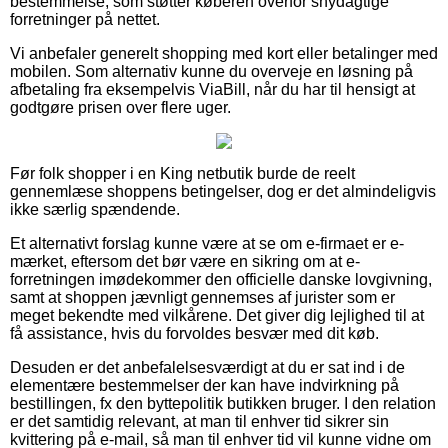
bestemmelse, som støtter køberen overfor snydagtige
forretninger på nettet.
Vi anbefaler generelt shopping med kort eller betalinger med
mobilen. Som alternativ kunne du overveje en løsning på
afbetaling fra eksempelvis ViaBill, når du har til hensigt at
godtgøre prisen over flere uger.
Før folk shopper i en King netbutik burde de reelt
gennemlæse shoppens betingelser, dog er det almindeligvis
ikke særlig spændende.
Et alternativt forslag kunne være at se om e-firmaet er e-
mærket, eftersom det bør være en sikring om at e-
forretningen imødekommer den officielle danske lovgivning,
samt at shoppen jævnligt gennemses af jurister som er
meget bekendte med vilkårene. Det giver dig lejlighed til at
få assistance, hvis du forvoldes besvær med dit køb.
Desuden er det anbefalelsesværdigt at du er sat ind i de
elementære bestemmelser der kan have indvirkning på
bestillingen, fx den byttepolitik butikken bruger. I den relation
er det samtidig relevant, at man til enhver tid sikrer sin
kvittering på e-mail, så man til enhver tid vil kunne vidne om