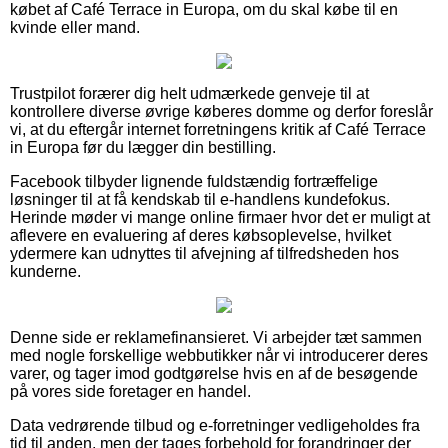
købet af Café Terrace in Europa, om du skal købe til en
kvinde eller mand.
Trustpilot forærer dig helt udmærkede genveje til at
kontrollere diverse øvrige køberes domme og derfor foreslår
vi, at du eftergår internet forretningens kritik af Café Terrace
in Europa før du lægger din bestilling.
Facebook tilbyder lignende fuldstændig fortræffelige
løsninger til at få kendskab til e-handlens kundefokus.
Herinde møder vi mange online firmaer hvor det er muligt at
aflevere en evaluering af deres købsoplevelse, hvilket
ydermere kan udnyttes til afvejning af tilfredsheden hos
kunderne.
Denne side er reklamefinansieret. Vi arbejder tæt sammen
med nogle forskellige webbutikker når vi introducerer deres
varer, og tager imod godtgørelse hvis en af de besøgende
på vores side foretager en handel.
Data vedrørende tilbud og e-forretninger vedligeholdes fra
tid til anden, men der tages forbehold for forandringer der