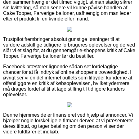
den sammenhæng er det tilmed vigtigt, at man stadig sikrer
sin kvittering, så man senere vil kunne påvise handlen af
Cake Topper, Farverige balloner, uafhængig om man leder
efter et produkt til en kvinde eller mand.
Trustpilot frembringer absolut gunstige løsninger til at
vurdere adskillige tidligere forbrugeres oplevelser og derved
slår vi et slag for, at du gennemgår e-shoppens kritik af Cake
Topper, Farverige balloner før du bestiller.
Facebook præsterer lignende sådan set fordelagtige
chancer for at få indtryk af online shoppens troværdighed. I
øvrigt ser vi en del internet outlets som tilbyder kunderne at
offentliggøre en kritik af købsoplevelsen, hvilket ydermere
må drages fordel af til at tage stilling til tidligere kunders
oplevelser.
Denne hjemmeside er finansieret ved hjælp af annoncer. Vi
hjælper nogle forskellige e-firmaer derved at vi præsenterer
deres tilbud, og tager betaling om den person vi sender
videre fuldfører et indkøb.