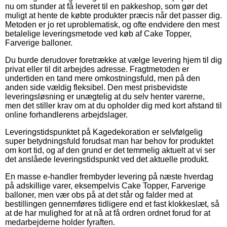
nu om stunder at få leveret til en pakkeshop, som gør det
muligt at hente de købte produkter præcis når det passer dig.
Metoden er jo ret uproblematisk, og ofte endvidere den mest
betalelige leveringsmetode ved køb af Cake Topper,
Farverige balloner.
Du burde derudover foretrække at vælge levering hjem til dig
privat eller til dit arbejdes adresse. Fragtmetoden er
undertiden en tand mere omkostningsfuld, men på den
anden side vældig fleksibel. Den mest prisbevidste
leveringsløsning er unægtelig at du selv henter varerne,
men det stiller krav om at du opholder dig med kort afstand til
online forhandlerens arbejdslager.
Leveringstidspunktet på Kagedekoration er selvfølgelig
super betydningsfuld forudsat man har behov for produktet
om kort tid, og af den grund er det temmelig aktuelt at vi ser
det anslåede leveringstidspunkt ved det aktuelle produkt.
En masse e-handler frembyder levering på næste hverdag
på adskillige varer, eksempelvis Cake Topper, Farverige
balloner, men vær obs på at det står og falder med at
bestillingen gennemføres tidligere end et fast klokkeslæt, så
at de har mulighed for at nå at få ordren ordnet forud for at
medarbejderne holder fyraften.