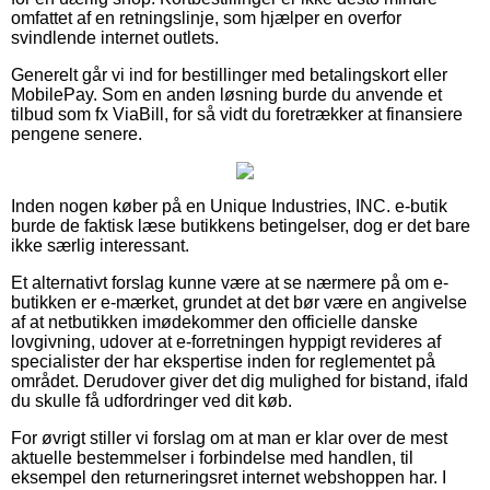
omfattet af en retningslinje, som hjælper en overfor
svindlende internet outlets.
Generelt går vi ind for bestillinger med betalingskort eller
MobilePay. Som en anden løsning burde du anvende et
tilbud som fx ViaBill, for så vidt du foretrækker at finansiere
pengene senere.
Inden nogen køber på en Unique Industries, INC. e-butik
burde de faktisk læse butikkens betingelser, dog er det bare
ikke særlig interessant.
Et alternativt forslag kunne være at se nærmere på om e-
butikken er e-mærket, grundet at det bør være en angivelse
af at netbutikken imødekommer den officielle danske
lovgivning, udover at e-forretningen hyppigt revideres af
specialister der har ekspertise inden for reglementet på
området. Derudover giver det dig mulighed for bistand, ifald
du skulle få udfordringer ved dit køb.
For øvrigt stiller vi forslag om at man er klar over de mest
aktuelle bestemmelser i forbindelse med handlen, til
eksempel den returneringsret internet webshoppen har. I