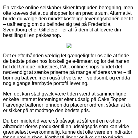
En række online selskaber sikrer fragt uden beregning, men
ofte kræves det at du shopper for en præcis sum. Alternativt
burde du vælge den mindst kostelige leveringsmanér, der tit
– uafhængig om du befinder sig tæt på Fredericia,
Svendborg eller Gilleleje – er at få dem til at levere din
bestilling til en pakkeshop.
Det er efterhånden vældig let gængeligt for os alle at finde
de bedste priser hos forskellige e-firmaer, og for det har en
hel del Unique Industries, INC. online shops fundet det
nødvendigt at sænke priserne på mange af deres varer – til
børn og babyer, men også til voksne – voldsomt, og endda
nogle gange frembyde portofri levering.
Men det kan stadigvæk være tiden værd at sammenligne
enkelte internet forretninger efter udsalg på Cake Topper,
Farverige balloner forinden du placerer ordren, sådan at du
er sikker på at modtage den bedste pris.
Du bør imidlertid være så påvagt, at såfremt en e-shop
afhænder deres produkter til en udsalgspris som kan virke
grænseløst overkommelig, kunne det ofte være en indikator
for en uærlig shop. Kortbestillinger er ikke desto mindre