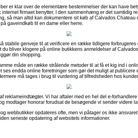
 køber er klar over de elementære bestemmelser der kan have bet
 internet firmaet benytter. I den sammenhæng er det samtidig rel
ering, så man altid kan dokumentere sit køb af Calvados Chateau 
 på gaveindkøb til en dame eller herre.
 så stabile genveje til at verificere en række tidligere forbrugere
, at du bliver klogere på online butikkens anmeldelser af Calvad
iggør din shopping.
me måde en række strålende metoder til at få et kig ind i onli
 ses endda online forretninger som gør det muligt at publicere e
ermere må tages i brug til vurdering af tilfredsheden hos kunde
 af reklameindtægter. Vi har aftaler med en hel del e-forhandler
og modtager honorar forudsat de besøgende vi sender videre lav
og webbutikker opdateres ofte, men vi påtager os ikke ansvaret 
siden seneste opdatering af websitets informationer.