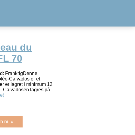
teau du
FL 70
nd: FrankrigDenne
lée-Calvados er et
er er lagret i minimum 12
l. Calvadosen lagres på
e)
b nu »