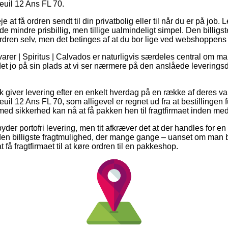
uil 12 Ans FL 70.
 at få ordren sendt til din privatbolig eller til når du er på job
mindre prisbillig, men tillige ualmindeligt simpel. Den billigst
rdren selv, men det betinges af at du bor lige ved webshoppens 
arer | Spiritus | Calvados er naturligvis særdeles central om m
et jo på sin plads at vi ser nærmere på den anslåede leveringsd
 giver levering efter en enkelt hverdag på en række af deres va
l 12 Ans FL 70, som alligevel er regnet ud fra at bestillingen f
 med sikkerhed kan nå at få pakken hen til fragtfirmaet inden me
lbyder portofri levering, men tit afkræver det at der handles for 
den billigste fragtmulighed, der mange gange – uanset om man b
at få fragtfirmaet til at køre ordren til en pakkeshop.