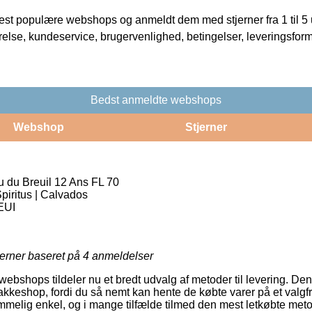
t populære webshops og anmeldt dem med stjerner fra 1 til 5 ud
rrelse, kundeservice, brugervenlighed, betingelser, leveringsfor
Bedst anmeldte webshops
Webshop
Stjerner
 du Breuil 12 Ans FL 70
piritus | Calvados
EUI
jerner baseret på
4
anmeldelser
bshops tildeler nu et bredt udvalg af metoder til levering. Den
pakkeshop, fordi du så nemt kan hente de købte varer på et valgfri
mmelig enkel, og i mange tilfælde tilmed den mest letkøbte metod