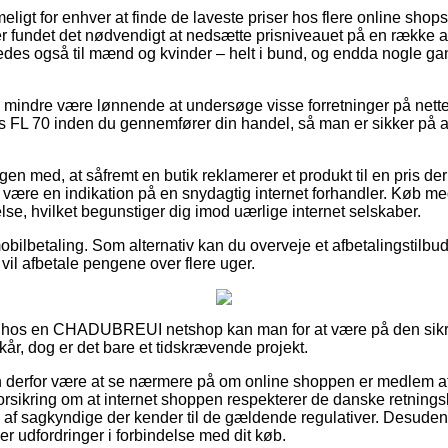
eligt for enhver at finde de laveste priser hos flere online shops
undet det nødvendigt at nedsætte prisniveauet på en række af 
ledes også til mænd og kvinder – helt i bund, og endda nogle ga
o mindre være lønnende at undersøge visse forretninger på nette
s FL 70 inden du gennemfører din handel, så man er sikker på 
n med, at såfremt en butik reklamerer et produkt til en pris der 
ære en indikation på en snydagtig internet forhandler. Køb med
se, hvilket begunstiger dig imod uærlige internet selskaber.
 mobilbetaling. Som alternativ kan du overveje et afbetalingstilb
 vil afbetale pengene over flere uger.
r hos en CHADUBREUI netshop kan man for at være på den sikr
år, dog er det bare et tidskrævende projekt.
derfor være at se nærmere på om online shoppen er medlem af
rsikring om at internet shoppen respekterer de danske retningsli
es af sagkyndige der kender til de gældende regulativer. Desuden
ver udfordringer i forbindelse med dit køb.