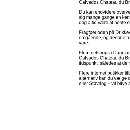
Calvados Chateau du Bre
Du kan endvidere overveje
sig mange gange en kende 
dog altid være at hente o
Fragtperioden på Drikkev
omgående, og derfor er d
vare.
Flere netshops i Danmark
Calvados Chateau du Breui
tidspunkt, således at de
Flere internet butikker ti
alternativ kan du vælge 
eller Støvring – vil blive 