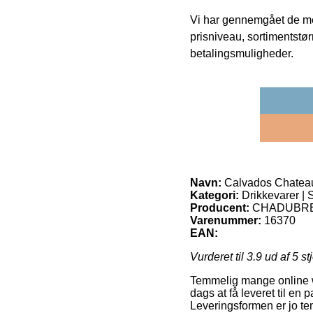
Vi har gennemgået de mes
prisniveau, sortimentstø
betalingsmuligheder.
Navn:
Calvados Chateau
Kategori:
Drikkevarer | S
Producent:
CHADUBR
Varenummer:
16370
EAN:
Vurderet til
3.9
ud af 5 st
Temmelig mange online we
dags at få leveret til en 
Leveringsformen er jo te