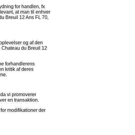
ydning for handlen, fx
evant, at man til enhver
du Breuil 12 Ans FL 70,
s oplevelser og af den
os Chateau du Breuil 12
ne forhandlerens
n kritik af deres
rne.
e da vi promoverer
er en transaktion.
for modifikationer der