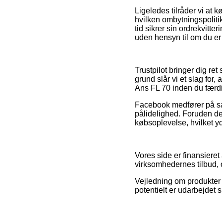
Ligeledes tilråder vi at
hvilken ombytningspolitik
tid sikrer sin ordrekvitt
uden hensyn til om du er
Trustpilot bringer dig ret
grund slår vi et slag for
Ans FL 70 inden du færd
Facebook medfører på sam
pålidelighed. Foruden det
købsoplevelse, hvilket yd
Vores side er finansieret
virksomhedernes tilbud, 
Vejledning om produkter 
potentielt er udarbejdet 