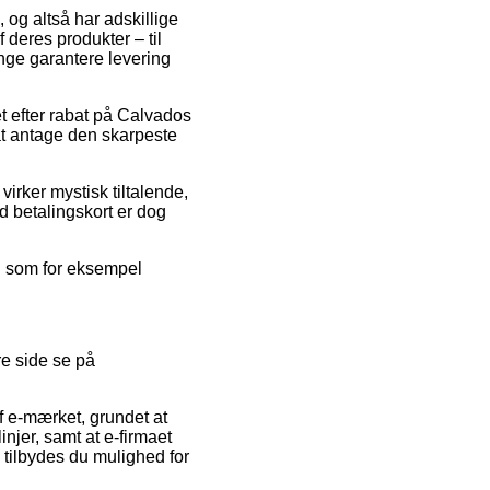
, og altså har adskillige
deres produkter – til
nge garantere levering
t efter rabat på Calvados
at antage den skarpeste
virker mystisk tiltalende,
 betalingskort er dog
ud som for eksempel
e side se på
 e-mærket, grundet at
njer, samt at e-firmaet
 tilbydes du mulighed for