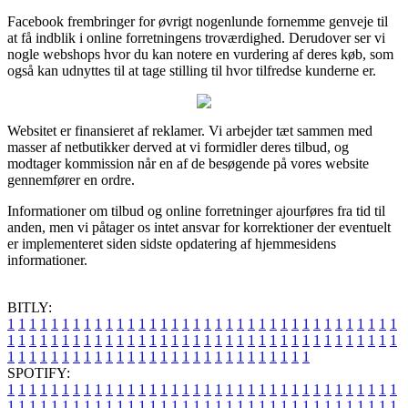
Facebook frembringer for øvrigt nogenlunde fornemme genveje til
at få indblik i online forretningens troværdighed. Derudover ser vi
nogle webshops hvor du kan notere en vurdering af deres køb, som
også kan udnyttes til at tage stilling til hvor tilfredse kunderne er.
Websitet er finansieret af reklamer. Vi arbejder tæt sammen med
masser af netbutikker derved at vi formidler deres tilbud, og
modtager kommission når en af de besøgende på vores website
gennemfører en ordre.
Informationer om tilbud og online forretninger ajourføres fra tid til
anden, men vi påtager os intet ansvar for korrektioner der eventuelt
er implementeret siden sidste opdatering af hjemmesidens
informationer.
BITLY:
1
1
1
1
1
1
1
1
1
1
1
1
1
1
1
1
1
1
1
1
1
1
1
1
1
1
1
1
1
1
1
1
1
1
1
1
1
1
1
1
1
1
1
1
1
1
1
1
1
1
1
1
1
1
1
1
1
1
1
1
1
1
1
1
1
1
1
1
1
1
1
1
1
1
1
1
1
1
1
1
1
1
1
1
1
1
1
1
1
1
1
1
1
1
1
1
1
1
1
1
SPOTIFY:
1
1
1
1
1
1
1
1
1
1
1
1
1
1
1
1
1
1
1
1
1
1
1
1
1
1
1
1
1
1
1
1
1
1
1
1
1
1
1
1
1
1
1
1
1
1
1
1
1
1
1
1
1
1
1
1
1
1
1
1
1
1
1
1
1
1
1
1
1
1
1
1