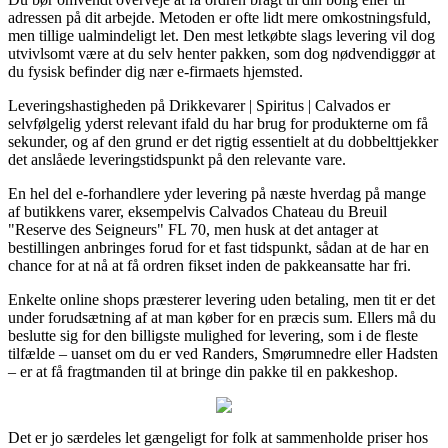
adressen på dit arbejde. Metoden er ofte lidt mere omkostningsfuld,
men tillige ualmindeligt let. Den mest letkøbte slags levering vil dog
utvivlsomt være at du selv henter pakken, som dog nødvendiggør at
du fysisk befinder dig nær e-firmaets hjemsted.
Leveringshastigheden på Drikkevarer | Spiritus | Calvados er
selvfølgelig yderst relevant ifald du har brug for produkterne om få
sekunder, og af den grund er det rigtig essentielt at du dobbelttjekker
det anslåede leveringstidspunkt på den relevante vare.
En hel del e-forhandlere yder levering på næste hverdag på mange
af butikkens varer, eksempelvis Calvados Chateau du Breuil
"Reserve des Seigneurs" FL 70, men husk at det antager at
bestillingen anbringes forud for et fast tidspunkt, sådan at de har en
chance for at nå at få ordren fikset inden de pakkeansatte har fri.
Enkelte online shops præsterer levering uden betaling, men tit er det
under forudsætning af at man køber for en præcis sum. Ellers må du
beslutte sig for den billigste mulighed for levering, som i de fleste
tilfælde – uanset om du er ved Randers, Smørumnedre eller Hadsten
– er at få fragtmanden til at bringe din pakke til en pakkeshop.
Det er jo særdeles let gængeligt for folk at sammenholde priser hos