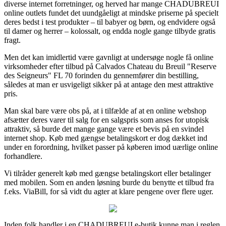
diverse internet forretninger, og herved har mange CHADUBREUI
online outlets fundet det uundgåeligt at mindske priserne på specielt
deres bedst i test produkter – til babyer og børn, og endvidere også
til damer og herrer – kolossalt, og endda nogle gange tilbyde gratis
fragt.
Men det kan imidlertid være gavnligt at undersøge nogle få online
virksomheder efter tilbud på Calvados Chateau du Breuil "Reserve
des Seigneurs" FL 70 forinden du gennemfører din bestilling,
således at man er usvigeligt sikker på at antage den mest attraktive
pris.
Man skal bare være obs på, at i tilfælde af at en online webshop
afsætter deres varer til salg for en salgspris som anses for utopisk
attraktiv, så burde det mange gange være et bevis på en svindel
internet shop. Køb med gængse betalingskort er dog dækket ind
under en forordning, hvilket passer på køberen imod uærlige online
forhandlere.
Vi tilråder generelt køb med gængse betalingskort eller betalinger
med mobilen. Som en anden løsning burde du benytte et tilbud fra
f.eks. ViaBill, for så vidt du agter at klare pengene over flere uger.
Inden folk handler i en CHADUBREUI e-butik kunne man i reglen