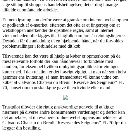
tage stilling til shoppens handelsbetingelser, det er dog i mange
tilfælde et omfattende arbejde.
En nem løsning kan derfor være at granske om internet webshoppen
er godkendt af e-mærket, eftersom det ofte er et fingerpeg om at
webshoppen anerkender de opstillede regler, samt at internet
virksomheden ofte kigges til af fagfolk som forstår retningslinjerne.
Desuden får du anledning til en hjælpende hånd, når du forvoldes
problemstillinger i forbindelse med dit køb.
Tilsvarende kan det være til hjælp at køber er opmærksom på de
mest relevante forhold der kan håndhæves i forbindelse med
handlen, for eksempel hvilken ombytningspolitik e-forretningen
kører med. I den relation er det i øvrigt vigtigt, at man når som helst
gemmer ens kvittering, så man fremadrettet vil kunne vidne om
købet af Calvados Chateau du Breuil "Reserve des Seigneurs" FL
70, uanset om man skal købe gave til en kvinde eller mand.
Trustpilot tilbyder dig rigtig ønskværdige genveje til at kigge
nærmere på diverse andre konsumenters vurderinger og derfor kan
det anbefales, at du evaluerer online webshoppens anmeldelser af
Calvados Chateau du Breuil "Reserve des Seigneurs" FL 70 før du
lægger din bestilling.