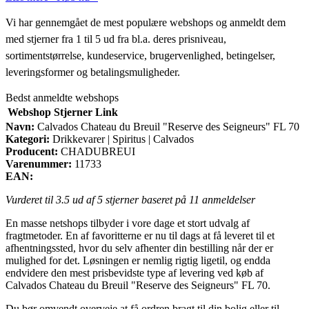
Vi har gennemgået de mest populære webshops og anmeldt dem
med stjerner fra 1 til 5 ud fra bl.a. deres prisniveau,
sortimentstørrelse, kundeservice, brugervenlighed, betingelser,
leveringsformer og betalingsmuligheder.
Bedst anmeldte webshops
Webshop
Stjerner
Link
Navn:
Calvados Chateau du Breuil "Reserve des Seigneurs" FL 70
Kategori:
Drikkevarer | Spiritus | Calvados
Producent:
CHADUBREUI
Varenummer:
11733
EAN:
Vurderet til
3.5
ud af 5 stjerner baseret på
11
anmeldelser
En masse netshops tilbyder i vore dage et stort udvalg af
fragtmetoder. En af favoritterne er nu til dags at få leveret til et
afhentningssted, hvor du selv afhenter din bestilling når der er
mulighed for det. Løsningen er nemlig rigtig ligetil, og endda
endvidere den mest prisbevidste type af levering ved køb af
Calvados Chateau du Breuil "Reserve des Seigneurs" FL 70.
Du bør omvendt overveje at få ordren bragt til din bolig eller til