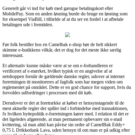
Generelt går vi ind for køb med gængse betalingskort eller
MobilePay. Som en anden løsning burde du bruge en løsning som
for eksempel ViaBill, i tilfælde af at du ser en fordel i at afbetale
betalingen ude i fremtiden.
Før folk bestiller hos en Camelbak e-shop bør de helt sikkert
skimme e-butikkens vilkår, det er dog for det meste ikke særlig
interessant.
Et alternativ kunne måske være at se om e-forhandleren er
verificeret af e-mærket, hvilket typisk er en angivelse af at
netshoppen forstår de gældende danske regler, udover at internet
forretningen tit monitoreres af fagfolk som har megen viden om
reglementet på området. Dette er en god chance for support, hvis du
forvoldes udfordringer i processen med dit køb.
Derudover er det at foretrække at køber er hensynstagende til de
mest aktuelle regler der spiller ind i forbindelse med transaktionen,
fx hvilken byttepolitik e-forretningen kører med. I relation til det er
det ligeledes afgørende, at man permanent opbevarer sin e-mail
kvittering, så man altid kan påvise sin ordre af CamelBak Eddy+
0,75 L Drikkedunk Lava, uden hensyn til om man er på udkig efter