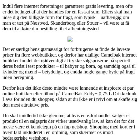
Indtil flere internet forretninger garanterer gratis levering, men ofte
er det betinget af at der handles for en fastsat sum. Ellers skal man
udse dig den billigste form for fragt, som typisk – uafhængig om
man er tæt på Næstved, Skanderborg eller Struer – vil være at få
dem til at køre din bestilling til et afhentningssted.
Det er særligt hensigtsmæssigt for forbrugerne at finde de laveste
priser fra flere webbutikker, og derfor har utallige Camelbak internet
butikker fundet det nødvendigt at trykke salgspriserne på specielt
deres bedst i test produkter – til babyer og børn, og samtidig også til
kvinder og mænd – betydeligt, og endda nogle gange byde på fragt
uden beregning.
Derfor kan det ikke desto mindre være lønnende at inspicere et par
online butikker efter tilbud på CamelBak Eddy+ 0,75 L Drikkedunk
Lava forinden du shopper, sådan at du ikke er i tvivl om at skaffe sig
den mest attraktive pris.
Du skal imidlertid ikke glemme, at hvis en e-forhandler sælger et
produkt til en salgspris der virker usædvanlig lav, så kan det for det
meste være et kendetegn på en fup netshop. Shopping med kort er i
hvert fald inkluderet i en ordning, som skærmer os imod
bedrageriske webshops.