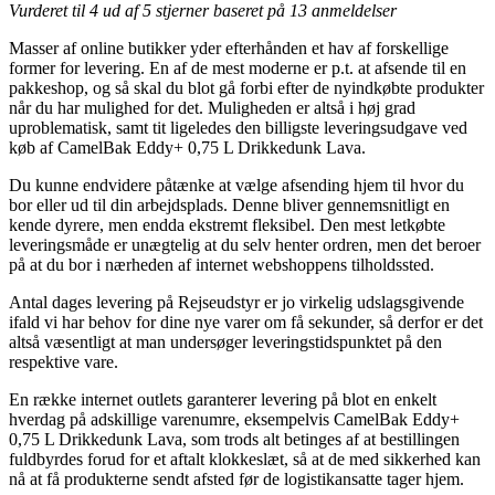
Vurderet til
4
ud af 5 stjerner baseret på
13
anmeldelser
Masser af online butikker yder efterhånden et hav af forskellige
former for levering. En af de mest moderne er p.t. at afsende til en
pakkeshop, og så skal du blot gå forbi efter de nyindkøbte produkter
når du har mulighed for det. Muligheden er altså i høj grad
uproblematisk, samt tit ligeledes den billigste leveringsudgave ved
køb af CamelBak Eddy+ 0,75 L Drikkedunk Lava.
Du kunne endvidere påtænke at vælge afsending hjem til hvor du
bor eller ud til din arbejdsplads. Denne bliver gennemsnitligt en
kende dyrere, men endda ekstremt fleksibel. Den mest letkøbte
leveringsmåde er unægtelig at du selv henter ordren, men det beroer
på at du bor i nærheden af internet webshoppens tilholdssted.
Antal dages levering på Rejseudstyr er jo virkelig udslagsgivende
ifald vi har behov for dine nye varer om få sekunder, så derfor er det
altså væsentligt at man undersøger leveringstidspunktet på den
respektive vare.
En række internet outlets garanterer levering på blot en enkelt
hverdag på adskillige varenumre, eksempelvis CamelBak Eddy+
0,75 L Drikkedunk Lava, som trods alt betinges af at bestillingen
fuldbyrdes forud for et aftalt klokkeslæt, så at de med sikkerhed kan
nå at få produkterne sendt afsted før de logistikansatte tager hjem.