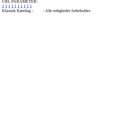
URL PARAMETER:
1
1
1
1
1
1
1
1
1
1
Klassisk Køredag -
Blog
- Alle rettigheder forbeholdes