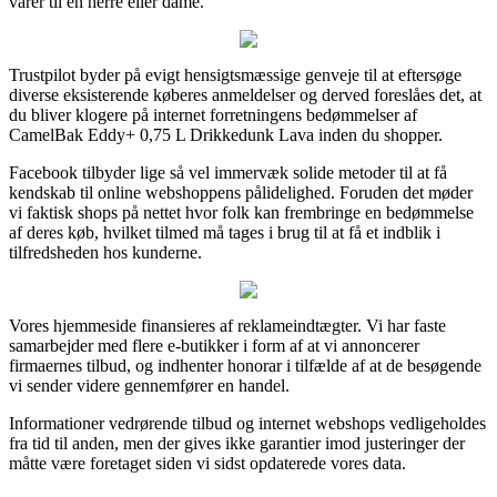
varer til en herre eller dame.
Trustpilot byder på evigt hensigtsmæssige genveje til at eftersøge
diverse eksisterende køberes anmeldelser og derved foreslåes det, at
du bliver klogere på internet forretningens bedømmelser af
CamelBak Eddy+ 0,75 L Drikkedunk Lava inden du shopper.
Facebook tilbyder lige så vel immervæk solide metoder til at få
kendskab til online webshoppens pålidelighed. Foruden det møder
vi faktisk shops på nettet hvor folk kan frembringe en bedømmelse
af deres køb, hvilket tilmed må tages i brug til at få et indblik i
tilfredsheden hos kunderne.
Vores hjemmeside finansieres af reklameindtægter. Vi har faste
samarbejder med flere e-butikker i form af at vi annoncerer
firmaernes tilbud, og indhenter honorar i tilfælde af at de besøgende
vi sender videre gennemfører en handel.
Informationer vedrørende tilbud og internet webshops vedligeholdes
fra tid til anden, men der gives ikke garantier imod justeringer der
måtte være foretaget siden vi sidst opdaterede vores data.