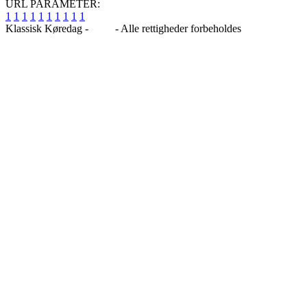
URL PARAMETER:
1
1
1
1
1
1
1
1
1
1
Klassisk Køredag -
Blog
- Alle rettigheder forbeholdes