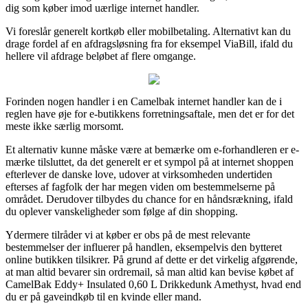
dig som køber imod uærlige internet handler.
Vi foreslår generelt kortkøb eller mobilbetaling. Alternativt kan du
drage fordel af en afdragsløsning fra for eksempel ViaBill, ifald du
hellere vil afdrage beløbet af flere omgange.
Forinden nogen handler i en Camelbak internet handler kan de i
reglen have øje for e-butikkens forretningsaftale, men det er for det
meste ikke særlig morsomt.
Et alternativ kunne måske være at bemærke om e-forhandleren er e-
mærke tilsluttet, da det generelt er et sympol på at internet shoppen
efterlever de danske love, udover at virksomheden undertiden
efterses af fagfolk der har megen viden om bestemmelserne på
området. Derudover tilbydes du chance for en håndsrækning, ifald
du oplever vanskeligheder som følge af din shopping.
Ydermere tilråder vi at køber er obs på de mest relevante
bestemmelser der influerer på handlen, eksempelvis den bytteret
online butikken tilsikrer. På grund af dette er det virkelig afgørende,
at man altid bevarer sin ordremail, så man altid kan bevise købet af
CamelBak Eddy+ Insulated 0,60 L Drikkedunk Amethyst, hvad end
du er på gaveindkøb til en kvinde eller mand.