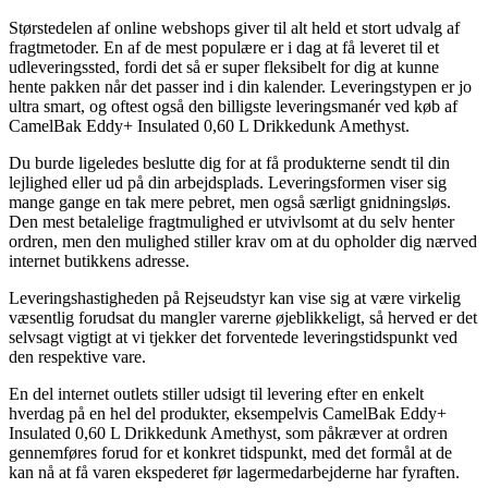
Størstedelen af online webshops giver til alt held et stort udvalg af
fragtmetoder. En af de mest populære er i dag at få leveret til et
udleveringssted, fordi det så er super fleksibelt for dig at kunne
hente pakken når det passer ind i din kalender. Leveringstypen er jo
ultra smart, og oftest også den billigste leveringsmanér ved køb af
CamelBak Eddy+ Insulated 0,60 L Drikkedunk Amethyst.
Du burde ligeledes beslutte dig for at få produkterne sendt til din
lejlighed eller ud på din arbejdsplads. Leveringsformen viser sig
mange gange en tak mere pebret, men også særligt gnidningsløs.
Den mest betalelige fragtmulighed er utvivlsomt at du selv henter
ordren, men den mulighed stiller krav om at du opholder dig nærved
internet butikkens adresse.
Leveringshastigheden på Rejseudstyr kan vise sig at være virkelig
væsentlig forudsat du mangler varerne øjeblikkeligt, så herved er det
selvsagt vigtigt at vi tjekker det forventede leveringstidspunkt ved
den respektive vare.
En del internet outlets stiller udsigt til levering efter en enkelt
hverdag på en hel del produkter, eksempelvis CamelBak Eddy+
Insulated 0,60 L Drikkedunk Amethyst, som påkræver at ordren
gennemføres forud for et konkret tidspunkt, med det formål at de
kan nå at få varen ekspederet før lagermedarbejderne har fyraften.