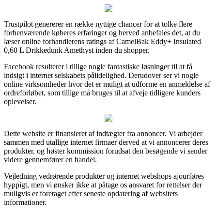
Trustpilot genererer en række nyttige chancer for at tolke flere
forhenværende køberes erfaringer og herved anbefales det, at du
læser online forhandlerens ratings af CamelBak Eddy+ Insulated
0,60 L Drikkedunk Amethyst inden du shopper.
Facebook resulterer i tillige nogle fantastiske løsninger til at få
indsigt i internet selskabets pålidelighed. Derudover ser vi nogle
online virksomheder hvor det er muligt at udforme en anmeldelse af
ordreforløbet, som tillige må bruges til at afveje tidligere kunders
oplevelser.
Dette website er finansieret af indtægter fra annoncer. Vi arbejder
sammen med utallige internet firmaer derved at vi annoncerer deres
produkter, og høster kommission forudsat den besøgende vi sender
videre gennemfører en handel.
Vejledning vedrørende produkter og internet webshops ajourføres
hyppigt, men vi ønsker ikke at påtage os ansvaret for rettelser der
muligvis er foretaget efter seneste opdatering af websitets
informationer.