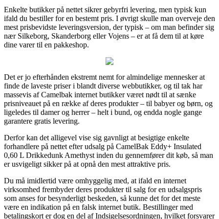
Enkelte butikker på nettet sikrer gebyrfri levering, men typisk kun
ifald du bestiller for en bestemt pris. I øvrigt skulle man overveje den
mest prisbevidste leveringsversion, der typisk – om man befinder sig
nær Silkeborg, Skanderborg eller Vojens – er at få dem til at køre
dine varer til en pakkeshop.
Det er jo efterhånden ekstremt nemt for almindelige mennesker at
finde de laveste priser i blandt diverse webbutikker, og til tak har
massevis af Camelbak internet butikker været nødt til at sænke
prisniveauet på en række af deres produkter – til babyer og børn, og
ligeledes til damer og herrer – helt i bund, og endda nogle gange
garantere gratis levering.
Derfor kan det alligevel vise sig gavnligt at besigtige enkelte
forhandlere på nettet efter udsalg på CamelBak Eddy+ Insulated
0,60 L Drikkedunk Amethyst inden du gennemfører dit køb, så man
er usvigeligt sikker på at opnå den mest attraktive pris.
Du må imidlertid være omhyggelig med, at ifald en internet
virksomhed frembyder deres produkter til salg for en udsalgspris
som anses for besynderligt beskeden, så kunne det for det meste
være en indikation på en falsk internet butik. Bestillinger med
betalingskort er dog en del af Indsigelsesordningen, hvilket forsvarer