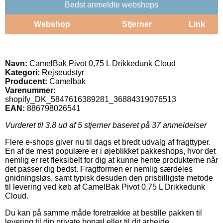
Bedst anmeldte webshops
Webshop
Stjerner
Link
Navn:
CamelBak Pivot 0,75 L Drikkedunk Cloud
Kategori:
Rejseudstyr
Producent:
Camelbak
Varenummer:
shopify_DK_5847616389281_36884319076513
EAN:
886798026541
Vurderet til
3.8
ud af 5 stjerner baseret på
37
anmeldelser
Flere e-shops giver nu til dags et bredt udvalg af fragttyper.
En af de mest populære er i øjeblikket pakkeshops, hvor det
nemlig er ret fleksibelt for dig at kunne hente produkterne når
det passer dig bedst. Fragtformen er nemlig særdeles
gnidningsløs, samt typisk desuden den prisbilligste metode
til levering ved køb af CamelBak Pivot 0,75 L Drikkedunk
Cloud.
Du kan på samme måde foretrække at bestille pakken til
levering til din private bopæl eller til dit arbejde.