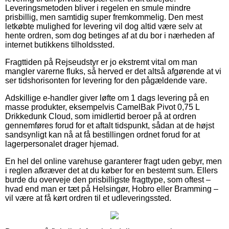
Leveringsmetoden bliver i regelen en smule mindre
prisbillig, men samtidig super fremkommelig. Den mest
letkøbte mulighed for levering vil dog altid være selv at
hente ordren, som dog betinges af at du bor i nærheden af
internet butikkens tilholdssted.
Fragttiden på Rejseudstyr er jo ekstremt vital om man
mangler varerne fluks, så herved er det altså afgørende at vi
ser tidshorisonten for levering for den pågældende vare.
Adskillige e-handler giver løfte om 1 dags levering på en
masse produkter, eksempelvis CamelBak Pivot 0,75 L
Drikkedunk Cloud, som imidlertid beroer på at ordren
gennemføres forud for et aftalt tidspunkt, sådan at de højst
sandsynligt kan nå at få bestillingen ordnet forud for at
lagerpersonalet drager hjemad.
En hel del online varehuse garanterer fragt uden gebyr, men
i reglen afkræver det at du køber for en bestemt sum. Ellers
burde du overveje den prisbilligste fragttype, som oftest –
hvad end man er tæt på Helsingør, Hobro eller Bramming –
vil være at få kørt ordren til et udleveringssted.