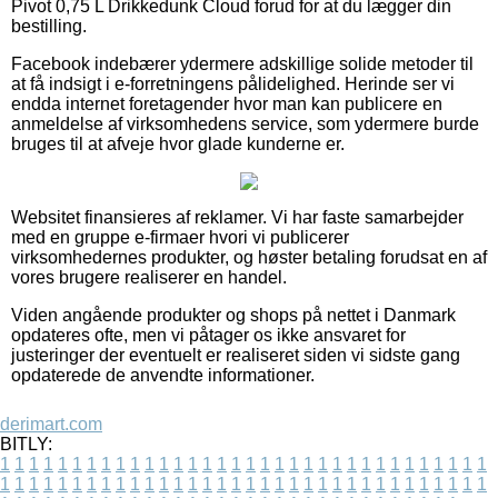
Pivot 0,75 L Drikkedunk Cloud forud for at du lægger din
bestilling.
Facebook indebærer ydermere adskillige solide metoder til
at få indsigt i e-forretningens pålidelighed. Herinde ser vi
endda internet foretagender hvor man kan publicere en
anmeldelse af virksomhedens service, som ydermere burde
bruges til at afveje hvor glade kunderne er.
Websitet finansieres af reklamer. Vi har faste samarbejder
med en gruppe e-firmaer hvori vi publicerer
virksomhedernes produkter, og høster betaling forudsat en af
vores brugere realiserer en handel.
Viden angående produkter og shops på nettet i Danmark
opdateres ofte, men vi påtager os ikke ansvaret for
justeringer der eventuelt er realiseret siden vi sidste gang
opdaterede de anvendte informationer.
derimart.com
BITLY:
1
1
1
1
1
1
1
1
1
1
1
1
1
1
1
1
1
1
1
1
1
1
1
1
1
1
1
1
1
1
1
1
1
1
1
1
1
1
1
1
1
1
1
1
1
1
1
1
1
1
1
1
1
1
1
1
1
1
1
1
1
1
1
1
1
1
1
1