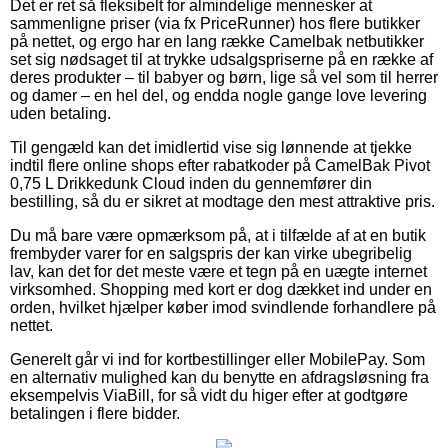
Det er ret så fleksibelt for almindelige mennesker at
sammenligne priser (via fx PriceRunner) hos flere butikker
på nettet, og ergo har en lang række Camelbak netbutikker
set sig nødsaget til at trykke udsalgspriserne på en række af
deres produkter – til babyer og børn, lige så vel som til herrer
og damer – en hel del, og endda nogle gange love levering
uden betaling.
Til gengæld kan det imidlertid vise sig lønnende at tjekke
indtil flere online shops efter rabatkoder på CamelBak Pivot
0,75 L Drikkedunk Cloud inden du gennemfører din
bestilling, så du er sikret at modtage den mest attraktive pris.
Du må bare være opmærksom på, at i tilfælde af at en butik
frembyder varer for en salgspris der kan virke ubegribelig
lav, kan det for det meste være et tegn på en uægte internet
virksomhed. Shopping med kort er dog dækket ind under en
orden, hvilket hjælper køber imod svindlende forhandlere på
nettet.
Generelt går vi ind for kortbestillinger eller MobilePay. Som
en alternativ mulighed kan du benytte en afdragsløsning fra
eksempelvis ViaBill, for så vidt du higer efter at godtgøre
betalingen i flere bidder.