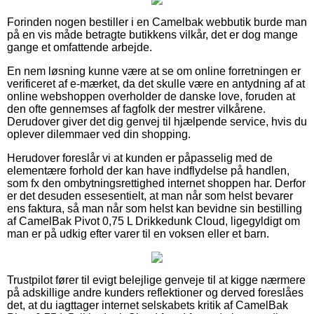
Forinden nogen bestiller i en Camelbak webbutik burde man
på en vis måde betragte butikkens vilkår, det er dog mange
gange et omfattende arbejde.
En nem løsning kunne være at se om online forretningen er
verificeret af e-mærket, da det skulle være en antydning af at
online webshoppen overholder de danske love, foruden at
den ofte gennemses af fagfolk der mestrer vilkårene.
Derudover giver det dig genvej til hjælpende service, hvis du
oplever dilemmaer ved din shopping.
Herudover foreslår vi at kunden er påpasselig med de
elementære forhold der kan have indflydelse på handlen,
som fx den ombytningsrettighed internet shoppen har. Derfor
er det desuden essesentielt, at man når som helst bevarer
ens faktura, så man når som helst kan bevidne sin bestilling
af CamelBak Pivot 0,75 L Drikkedunk Cloud, ligegyldigt om
man er på udkig efter varer til en voksen eller et barn.
Trustpilot fører til evigt belejlige genveje til at kigge nærmere
på adskillige andre kunders reflektioner og derved foreslåes
det, at du iagttager internet selskabets kritik af CamelBak