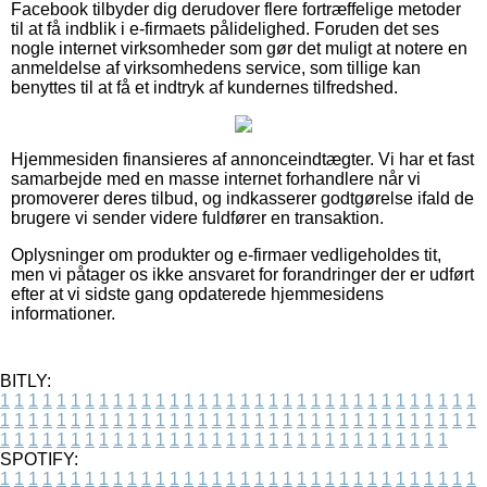
Facebook tilbyder dig derudover flere fortræffelige metoder
til at få indblik i e-firmaets pålidelighed. Foruden det ses
nogle internet virksomheder som gør det muligt at notere en
anmeldelse af virksomhedens service, som tillige kan
benyttes til at få et indtryk af kundernes tilfredshed.
Hjemmesiden finansieres af annonceindtægter. Vi har et fast
samarbejde med en masse internet forhandlere når vi
promoverer deres tilbud, og indkasserer godtgørelse ifald de
brugere vi sender videre fuldfører en transaktion.
Oplysninger om produkter og e-firmaer vedligeholdes tit,
men vi påtager os ikke ansvaret for forandringer der er udført
efter at vi sidste gang opdaterede hjemmesidens
informationer.
BITLY:
1
1
1
1
1
1
1
1
1
1
1
1
1
1
1
1
1
1
1
1
1
1
1
1
1
1
1
1
1
1
1
1
1
1
1
1
1
1
1
1
1
1
1
1
1
1
1
1
1
1
1
1
1
1
1
1
1
1
1
1
1
1
1
1
1
1
1
1
1
1
1
1
1
1
1
1
1
1
1
1
1
1
1
1
1
1
1
1
1
1
1
1
1
1
1
1
1
1
1
1
SPOTIFY:
1
1
1
1
1
1
1
1
1
1
1
1
1
1
1
1
1
1
1
1
1
1
1
1
1
1
1
1
1
1
1
1
1
1