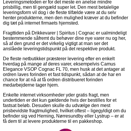
Leveringsmetoden er for det meste en anelse mindre
prisbillig, men til gengæld super let. Den mest betalelige
leveringsform vil dog i de fleste tilfælde være at du selv
henter produkterne, men den mulighed kræver at du befinder
dig tæt på internet firmaets hjemsted.
Fragttiden på Drikkevarer | Spiritus | Cognac er ualmindeligt
bestemmende såfremt du behøver dine nye varer nu og her,
så af den grund er det virkelig vigtigt at man ser det
anslåede leveringstidspunkt på det respektive produkt.
De fleste netbutikker præsterer levering efter en enkelt
hverdag på mange af deres varer, eksempelvis Camus
Elegance VSOP Cognac FL 70, men husk at det antager at
ordren laves forinden et fast tidspunkt, sådan at de har en
chance for at nå at få ordren distribueret forinden
medarbejderne tager hjem.
Enkelte internet virksomheder yder gratis fragt, men
undertiden er det kun gældende hvis der bestilles for et
fastsat beløb. Desuden skulle du udvælge den mest
prisbevidste fragtmulighed, hvilket oftest – ligegyldigt om du
befinder sig ved Herning, Nørresundby eller Lystrup – er at
få dem til at levere produkterne til en pakkeshop.