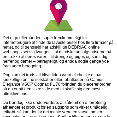
Det er jo efterhånden super fremkommeligt for
internetbrugere at finde de laveste priser hos flere firmaer på
nettet, og til gengæld har adskillige DEBRIAC online
webshops set sig tvunget til at mindske udsalgspriserne på
en række af deres varer – til drenge og piger, og samtidig til
herrer og damer – betragteligt, og endda nogle gange yde
fragt uden beregning.
Dog kan det trods alt blive tiden værd at checke et par
forskellige online selskaber efter rabatkoder på Camus
Elegance VSOP Cognac FL 70 forinden du placerer ordren,
så du er på den sikre side med at skaffe sig den mest
attraktive pris.
Du bør dog ikke undervurdere, at såfremt en e-forretning
afhænder et produkt for en salgspris som virker umådelig
letkøbt, så kan det for det meste være en varsel om en
snydagtig online virksomhed. Kortbestillinger er ikke desto