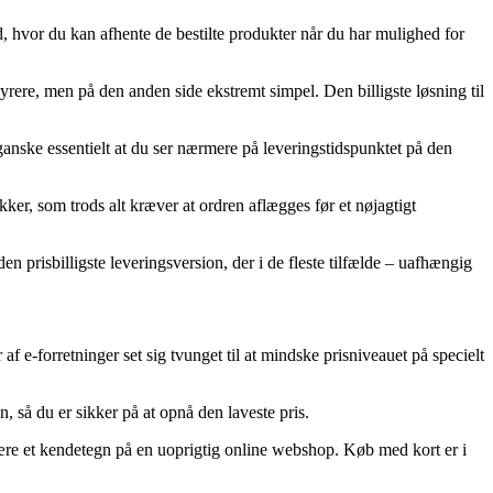
ted, hvor du kan afhente de bestilte produkter når du har mulighed for
yrere, men på den anden side ekstremt simpel. Den billigste løsning til
 ganske essentielt at du ser nærmere på leveringstidspunktet på den
r, som trods alt kræver at ordren aflægges før et nøjagtigt
den prisbilligste leveringsversion, der i de fleste tilfælde – uafhængig
af e-forretninger set sig tvunget til at mindske prisniveauet på specielt
, så du er sikker på at opnå den laveste pris.
 være et kendetegn på en uoprigtig online webshop. Køb med kort er i