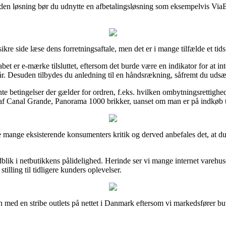
den løsning bør du udnytte en afbetalingsløsning som eksempelvis ViaBi
sikre side læse dens forretningsaftale, men det er i mange tilfælde et ti
t er e-mærke tilsluttet, eftersom det burde være en indikator for at int
lkår. Desuden tilbydes du anledning til en håndsrækning, såfremt du udsæ
nte betingelser der gælder for ordren, f.eks. hvilken ombytningsrettighe
 af Canal Grande, Panorama 1000 brikker, uanset om man er på indkøb ti
ske mange eksisterende konsumenters kritik og derved anbefales det, at 
blik i netbutikkens pålidelighed. Herinde ser vi mange internet varehus
illing til tidligere kunders oplevelser.
med en stribe outlets på nettet i Danmark eftersom vi markedsfører buti