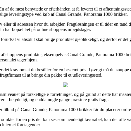
. En af de mest benyttede er efterhånden at få leveret til et afhentningss
alelige leveringstype ved køb af Canal Grande, Panorama 1000 brikker.
ler til adressen hvor du arbejder. Fragtløsningen er til tider en tand d
t du har bopæl tæt på online shoppens arbejdslager.
forudsat vi absolut skal bruge produktet øjeblikkeligt, og derfor er det
 af shoppens produkter, eksempelvis Canal Grande, Panorama 1000 brikke
ersonalet tager hjem.
er det krav om at du bestiller for en bestemt pris. I øvrigt må du snuppe 
ragtfirmaet til at bringe din pakke til et udleveringssted.
isniveauet på forskellige e-forretninger, og på grund af dette har masser 
rrer – betydeligt, og endda nogle gange præstere gratis fragt.
ter tilbud på Canal Grande, Panorama 1000 brikker før du placerer ordren
produkter for en pris der kan ses som uendeligt favorabel, kan det ofte
 internet foretagender.