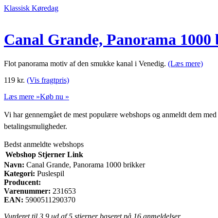
Klassisk Køredag
Canal Grande, Panorama 1000 
Flot panorama motiv af den smukke kanal i Venedig.
(Læs mere)
119
kr.
(Vis fragtpris)
Læs mere »
Køb nu »
Vi har gennemgået de mest populære webshops og anmeldt dem med stjern
betalingsmuligheder.
Bedst anmeldte webshops
Webshop
Stjerner
Link
Navn:
Canal Grande, Panorama 1000 brikker
Kategori:
Puslespil
Producent:
Varenummer:
231653
EAN:
5900511290370
Vurderet til
3.9
ud af 5 stjerner baseret på
16
anmeldelser