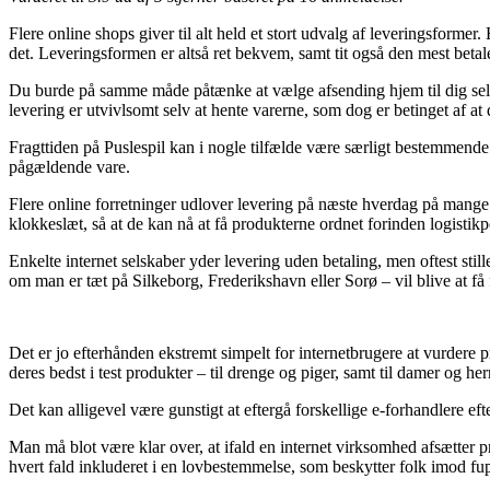
Flere online shops giver til alt held et stort udvalg af leveringsformer
det. Leveringsformen er altså ret bekvem, samt tit også den mest bet
Du burde på samme måde påtænke at vælge afsending hjem til dig selv el
levering er utvivlsomt selv at hente varerne, som dog er betinget af a
Fragttiden på Puslespil kan i nogle tilfælde være særligt bestemmende 
pågældende vare.
Flere online forretninger udlover levering på næste hverdag på mange
klokkeslæt, så at de kan nå at få produkterne ordnet forinden logistikp
Enkelte internet selskaber yder levering uden betaling, men oftest still
om man er tæt på Silkeborg, Frederikshavn eller Sorø – vil blive at få f
Det er jo efterhånden ekstremt simpelt for internetbrugere at vurdere pr
deres bedst i test produkter – til drenge og piger, samt til damer og he
Det kan alligevel være gunstigt at eftergå forskellige e-forhandlere ef
Man må blot være klar over, at ifald en internet virksomhed afsætter 
hvert fald inkluderet i en lovbestemmelse, som beskytter folk imod fup