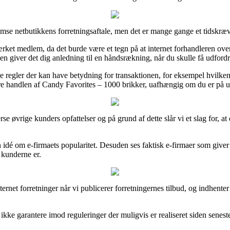
emse netbutikkens forretningsaftale, men det er mange gange et tidskræ
ket medlem, da det burde være et tegn på at internet forhandleren overh
n giver det dig anledning til en håndsrækning, når du skulle få udfordri
 regler der kan have betydning for transaktionen, for eksempel hvilken b
re handlen af Candy Favorites – 1000 brikker, uafhængig om du er på udki
se øvrige kunders opfattelser og på grund af dette slår vi et slag for,
idé om e-firmaets popularitet. Desuden ses faktisk e-firmaer som give
e kunderne er.
ternet forretninger når vi publicerer forretningernes tilbud, og indhent
e garantere imod reguleringer der muligvis er realiseret siden seneste