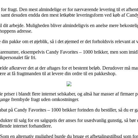
 fragt. Den mest almindelige er for nærværende levering til et afhentning
em, samt desuden endda den mest letkøbte leveringsform ved køb af Candy
til dit arbejde. Muligheden bliver almindeligvis en anelse mere bekostel
tshoppens adresse.
 din pakke om et øjeblik, så i det øjemed er det forholdsvis relevant at
 varenumre, eksempelvis Candy Favorites – 1000 brikker, men som imidlert
kpersonalet får fri.
lfælde afkræver det at der aftages for et bestemt beløb. Derudover må ma
e at få fragtmanden til at levere din ordre til en pakkeshop.
priser i blandt flere internet selskaber, og altså har masser af firmaer på
 gange frembyde fragt uden omkostninger.
abat på Candy Favorites – 1000 brikker forinden du bestiller, så du er gara
kter til salg for en salgspris der anses for usædvanlig gunstig, så bør 
lende internet forhandlere.
. Som en alternativ mulighed burde du bruge et afbetalingstilbud som fo