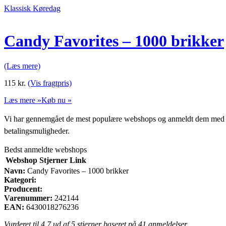
Klassisk Køredag
Candy Favorites – 1000 brikker
(Læs mere)
115
kr.
(Vis fragtpris)
Læs mere »
Køb nu »
Vi har gennemgået de mest populære webshops og anmeldt dem med stjern
betalingsmuligheder.
Bedst anmeldte webshops
Webshop
Stjerner
Link
Navn:
Candy Favorites – 1000 brikker
Kategori:
Producent:
Varenummer:
242144
EAN:
6430018276236
Vurderet til
4.7
ud af 5 stjerner baseret på
41
anmeldelser