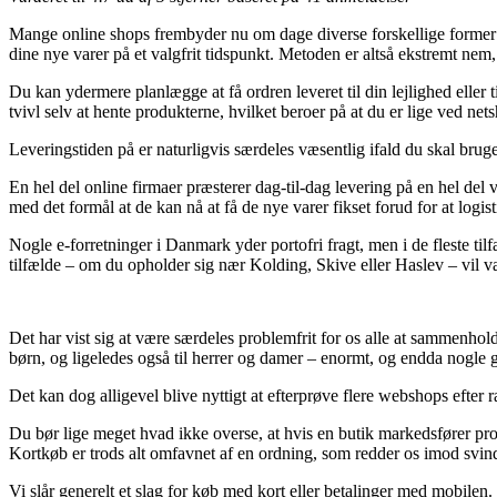
Mange online shops frembyder nu om dage diverse forskellige former for
dine nye varer på et valgfrit tidspunkt. Metoden er altså ekstremt n
Du kan ydermere planlægge at få ordren leveret til din lejlighed eller 
tvivl selv at hente produkterne, hvilket beroer på at du er lige ved ne
Leveringstiden på er naturligvis særdeles væsentlig ifald du skal bruge
En hel del online firmaer præsterer dag-til-dag levering på en hel del
med det formål at de kan nå at få de nye varer fikset forud for at logisti
Nogle e-forretninger i Danmark yder portofri fragt, men i de fleste ti
tilfælde – om du opholder sig nær Kolding, Skive eller Haslev – vil vær
Det har vist sig at være særdeles problemfrit for os alle at sammenholde 
børn, og ligeledes også til herrer og damer – enormt, og endda nogle
Det kan dog alligevel blive nyttigt at efterprøve flere webshops efter r
Du bør lige meget hvad ikke overse, at hvis en butik markedsfører produ
Kortkøb er trods alt omfavnet af en ordning, som redder os imod svind
Vi slår generelt et slag for køb med kort eller betalinger med mobilen