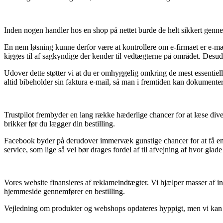
Inden nogen handler hos en shop på nettet burde de helt sikkert genn
En nem løsning kunne derfor være at kontrollere om e-firmaet er e-mær
kigges til af sagkyndige der kender til vedtægterne på området. Desude
Udover dette støtter vi at du er omhyggelig omkring de mest essentielle
altid bibeholder sin faktura e-mail, så man i fremtiden kan dokumente
Trustpilot frembyder en lang række hæderlige chancer for at læse diver
brikker før du lægger din bestilling.
Facebook byder på derudover immervæk gunstige chancer for at få en 
service, som lige så vel bør drages fordel af til afvejning af hvor glad
Vores website finansieres af reklameindtægter. Vi hjælper masser af in
hjemmeside gennemfører en bestilling.
Vejledning om produkter og webshops opdateres hyppigt, men vi kan ikk