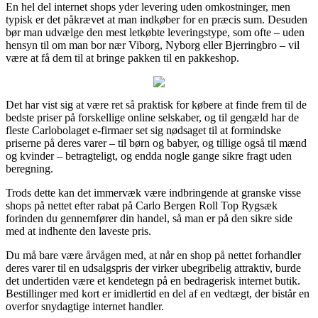
En hel del internet shops yder levering uden omkostninger, men
typisk er det påkrævet at man indkøber for en præcis sum. Desuden
bør man udvælge den mest letkøbte leveringstype, som ofte – uden
hensyn til om man bor nær Viborg, Nyborg eller Bjerringbro – vil
være at få dem til at bringe pakken til en pakkeshop.
Det har vist sig at være ret så praktisk for købere at finde frem til de
bedste priser på forskellige online selskaber, og til gengæld har de
fleste Carlobolaget e-firmaer set sig nødsaget til at formindske
priserne på deres varer – til børn og babyer, og tillige også til mænd
og kvinder – betragteligt, og endda nogle gange sikre fragt uden
beregning.
Trods dette kan det immervæk være indbringende at granske visse
shops på nettet efter rabat på Carlo Bergen Roll Top Rygsæk
forinden du gennemfører din handel, så man er på den sikre side
med at indhente den laveste pris.
Du må bare være årvågen med, at når en shop på nettet forhandler
deres varer til en udsalgspris der virker ubegribelig attraktiv, burde
det undertiden være et kendetegn på en bedragerisk internet butik.
Bestillinger med kort er imidlertid en del af en vedtægt, der bistår en
overfor snydagtige internet handler.