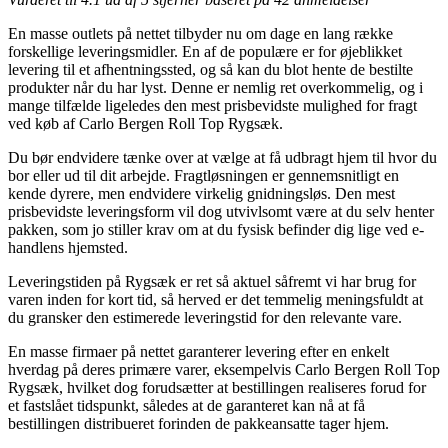
En masse outlets på nettet tilbyder nu om dage en lang række
forskellige leveringsmidler. En af de populære er for øjeblikket
levering til et afhentningssted, og så kan du blot hente de bestilte
produkter når du har lyst. Denne er nemlig ret overkommelig, og i
mange tilfælde ligeledes den mest prisbevidste mulighed for fragt
ved køb af Carlo Bergen Roll Top Rygsæk.
Du bør endvidere tænke over at vælge at få udbragt hjem til hvor du
bor eller ud til dit arbejde. Fragtløsningen er gennemsnitligt en
kende dyrere, men endvidere virkelig gnidningsløs. Den mest
prisbevidste leveringsform vil dog utvivlsomt være at du selv henter
pakken, som jo stiller krav om at du fysisk befinder dig lige ved e-
handlens hjemsted.
Leveringstiden på Rygsæk er ret så aktuel såfremt vi har brug for
varen inden for kort tid, så herved er det temmelig meningsfuldt at
du gransker den estimerede leveringstid for den relevante vare.
En masse firmaer på nettet garanterer levering efter en enkelt
hverdag på deres primære varer, eksempelvis Carlo Bergen Roll Top
Rygsæk, hvilket dog forudsætter at bestillingen realiseres forud for
et fastslået tidspunkt, således at de garanteret kan nå at få
bestillingen distribueret forinden de pakkeansatte tager hjem.