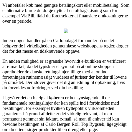
Vi anbefaler køb med gængse betalingskort eller mobilbetaling. Som
et alternativ burde du drage nytte af en afdragsløsning som for
eksempel ViaBill, ifald du foretrækker at finansiere omkostningerne
over en periode.
Inden nogen handler på en Carlobolaget forhandler på nettet
behøver de i virkeligheden gennemlæse webshoppens regler, dog er
det for det meste en tidskrævende opgave.
En anden mulighed er at granske hvorvidt e-butikken er verificeret
af e-mærket, da det typisk er et sympol på at online shoppen
opretholder de danske retningslinjer, tillige med at online
forretningen rutinemæssigt vurderes af jurister der kender til lovene
på området. Derudover giver det dig anledning til opbakning, hvis
du forvoldes udfordringer ved din bestilling.
Ligeså er det en hjælp at køberen er hensynstagende til de
fundamentale retningslinjer der kan spille ind i forbindelse med
bestillingen, for eksempel hvilken byttepolitik virksomheden
garanterer. På grund af dette er det virkelig relevant, at man
permanent gemmer sin faktura e-mail, så man til enhver tid kan
bevidne bestillingen af Carlo Bergen Roll Top Rygsæk, ligegyldigt
om du efterspørger produkter til en dreng eller pige.