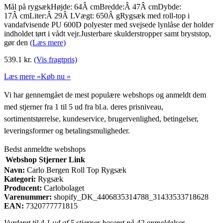
Mål på rygsækHøjde: 64Â cmBredde:Â 47Â cmDybde:
17Â cmLiter:Â 29Â LVægt: 650Â gRygsæk med roll-top i
vandafvisende PU 600D polyester med svejsede lynlåse der holder
indholdet tørt i vådt vejr.Justerbare skulderstropper samt bryststop,
gør den
(Læs mere)
539.1
kr.
(Vis fragtpris)
Læs mere »
Køb nu »
Vi har gennemgået de mest populære webshops og anmeldt dem
med stjerner fra 1 til 5 ud fra bl.a. deres prisniveau,
sortimentstørrelse, kundeservice, brugervenlighed, betingelser,
leveringsformer og betalingsmuligheder.
Bedst anmeldte webshops
Webshop
Stjerner
Link
Navn:
Carlo Bergen Roll Top Rygsæk
Kategori:
Rygsæk
Producent:
Carlobolaget
Varenummer:
shopify_DK_4406835314788_31433533718628
EAN:
7320777771815
Vurderet til
4.1
ud af 5 stjerner baseret på
42
anmeldelser