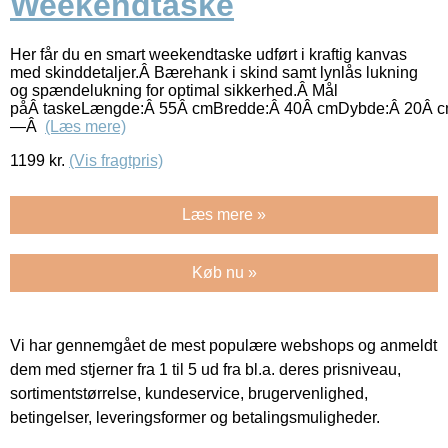
Weekendtaske
Her får du en smart weekendtaske udført i kraftig kanvas
med skinddetaljer.Â Bærehank i skind samt lynlås lukning
og spændelukning for optimal sikkerhed.Â Mål
påÂ taskeLængde:Â 55Â cmBredde:Â 40Â cmDybde:Â 20Â 
—Â
(Læs mere)
1199
kr.
(Vis fragtpris)
Læs mere »
Køb nu »
Vi har gennemgået de mest populære webshops og anmeldt
dem med stjerner fra 1 til 5 ud fra bl.a. deres prisniveau,
sortimentstørrelse, kundeservice, brugervenlighed,
betingelser, leveringsformer og betalingsmuligheder.