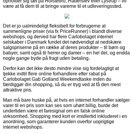
opholder sig tæt på Holstebro, Haderslev eller Lystrup – vil
være at få dem til at bringe varerne til et udleveringssted.
Det er jo ualmindeligt fleksibelt for forbrugerne at
sammenligne priser (via fx PriceRunner) i blandt diverse
webshops, og derved har flere Carlobolaget internet
selskaber i Danmark fundet det nødvendigt at nedskære
salgspriserne på en række af deres produkter – til børn og
babyer, samt også til herrer og damer – en hel del, og endda
nogle gange byde på fragt uden betaling.
Derfor kan det ikke desto mindre vise sig fordelagtigt at
tjekke indtil flere online forhandlere efter rabat på
Carlobolaget Gab Gotland Weekendtaske inden du
færdiggør din shopping, så du er tryg ved at få den mest
attraktive pris.
Man må bare huske på, at hvis en internet forhandler sælger
varer til en pris som kan ses som uhørt billig, burde det
undertiden være et faresignal om en falsk online
virksomhed. Shopping med kort er imidlertid inkluderet i en
anordning, som garanterer kunden overfor uoprigtige
internet webshops.