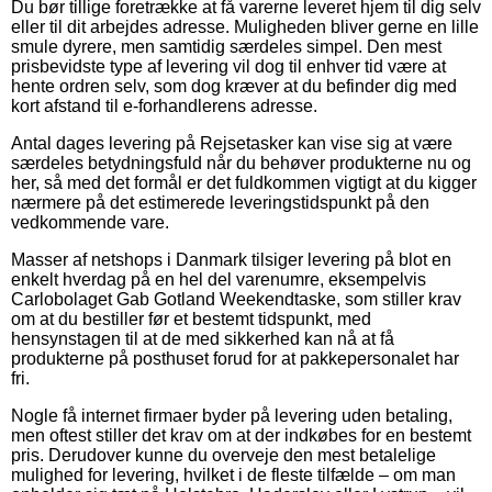
Du bør tillige foretrække at få varerne leveret hjem til dig selv
eller til dit arbejdes adresse. Muligheden bliver gerne en lille
smule dyrere, men samtidig særdeles simpel. Den mest
prisbevidste type af levering vil dog til enhver tid være at
hente ordren selv, som dog kræver at du befinder dig med
kort afstand til e-forhandlerens adresse.
Antal dages levering på Rejsetasker kan vise sig at være
særdeles betydningsfuld når du behøver produkterne nu og
her, så med det formål er det fuldkommen vigtigt at du kigger
nærmere på det estimerede leveringstidspunkt på den
vedkommende vare.
Masser af netshops i Danmark tilsiger levering på blot en
enkelt hverdag på en hel del varenumre, eksempelvis
Carlobolaget Gab Gotland Weekendtaske, som stiller krav
om at du bestiller før et bestemt tidspunkt, med
hensynstagen til at de med sikkerhed kan nå at få
produkterne på posthuset forud for at pakkepersonalet har
fri.
Nogle få internet firmaer byder på levering uden betaling,
men oftest stiller det krav om at der indkøbes for en bestemt
pris. Derudover kunne du overveje den mest betalelige
mulighed for levering, hvilket i de fleste tilfælde – om man