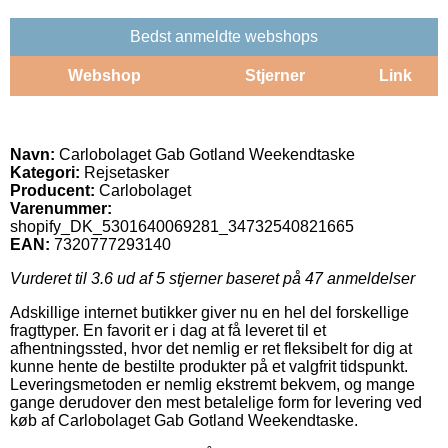
Bedst anmeldte webshops
Webshop
Stjerner
Link
Navn:
Carlobolaget Gab Gotland Weekendtaske
Kategori:
Rejsetasker
Producent:
Carlobolaget
Varenummer:
shopify_DK_5301640069281_34732540821665
EAN:
7320777293140
Vurderet til
3.6
ud af 5 stjerner baseret på
47
anmeldelser
Adskillige internet butikker giver nu en hel del forskellige
fragttyper. En favorit er i dag at få leveret til et
afhentningssted, hvor det nemlig er ret fleksibelt for dig at
kunne hente de bestilte produkter på et valgfrit tidspunkt.
Leveringsmetoden er nemlig ekstremt bekvem, og mange
gange derudover den mest betalelige form for levering ved
køb af Carlobolaget Gab Gotland Weekendtaske.