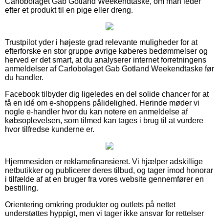
Carlobolaget Gab Gotland Weekendtaske, om man leder
efter et produkt til en pige eller dreng.
Trustpilot yder i højeste grad relevante muligheder for at
efterforske en stor gruppe øvrige køberes bedømmelser og
herved er det smart, at du analyserer internet forretningens
anmeldelser af Carlobolaget Gab Gotland Weekendtaske før
du handler.
Facebook tilbyder dig ligeledes en del solide chancer for at
få en idé om e-shoppens pålidelighed. Herinde møder vi
nogle e-handler hvor du kan notere en anmeldelse af
købsoplevelsen, som tilmed kan tages i brug til at vurdere
hvor tilfredse kunderne er.
Hjemmesiden er reklamefinansieret. Vi hjælper adskillige
netbutikker og publicerer deres tilbud, og tager imod honorar
i tilfælde af at en bruger fra vores website gennemfører en
bestilling.
Orientering omkring produkter og outlets på nettet
understøttes hyppigt, men vi tager ikke ansvar for rettelser