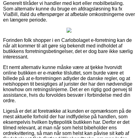
Generelt tilråder vi handler med kort eller mobilbetaling.
Som alternativ kunne du bruge en afdragsløsning fra fx
ViaBill, ifald du efterspørger at afbetale omkostningerne over
en længere periode.
Forinden folk shopper i en Carlobolaget e-forretning kan de
når alt kommer til alt gøre sig bekendt med indholdet af
butikkens forretningsbetingelser, det er dog bare ikke særlig
interessant.
Et nemt alternativ kunne måske være at tjekke hvorvidt
online butikken er e-mærke tilsluttet, som burde være et
billede på at e-forretningen adlyder de danske regler, og at
netshoppen tit besigtiges af jurister der har den nødvendige
knowhow om retningslinjerne. Det er en rigtig god genvej til
assistance, hvis du forvoldes besvær i forbindelse med din
ordre.
Ligeså er det at foretrække at kunden er opmærksom på de
mest aktuelle forhold der har indflydelse på handlen, som
eksempelvis hvilken byttepolitik butikken har. Derfor er det
tilmed relevant, at man når som helst bibeholder ens
ordrekvittering, så man når som helst kan påvise sit køb af