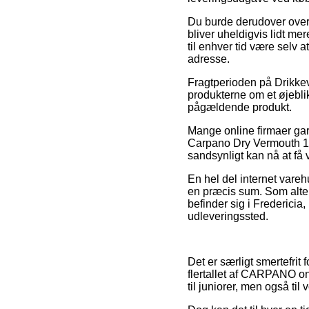
Du burde derudover overve
bliver uheldigvis lidt mer
til enhver tid være selv 
adresse.
Fragtperioden på Drikkeva
produkterne om et øjeblik
pågældende produkt.
Mange online firmaer gar
Carpano Dry Vermouth 1 l
sandsynligt kan nå at få 
En hel del internet vare
en præcis sum. Som alter
befinder sig i Fredericia, H
udleveringssted.
Det er særligt smertefrit 
flertallet af CARPANO on
til juniorer, men også ti