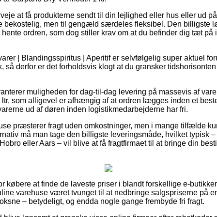
je at få produkterne sendt til din lejlighed eller hus eller ud på
e bekostelig, men til gengæld særdeles fleksibel. Den billigste lø
at hente ordren, som dog stiller krav om at du befinder dig tæt 
rer | Blandingsspiritus | Aperitif er selvfølgelig super aktuel fo
, så derfor er det forholdsvis klogt at du gransker tidshorisonten
anterer muligheden for dag-til-dag levering på massevis af va
tr, som alligevel er afhængig af at ordren lægges inden et beste
varerne ud af døren inden logistikmedarbejderne har fri.
huse præsterer fragt uden omkostninger, men i mange tilfælde kun
nativ må man tage den billigste leveringsmåde, hvilket typisk –
obro eller Aars – vil blive at få fragtfirmaet til at bringe din bestil
for købere at finde de laveste priser i blandt forskellige e-butikk
line varehuse været tvunget til at nedbringe salgspriserne på e
l voksne – betydeligt, og endda nogle gange frembyde fri fragt.