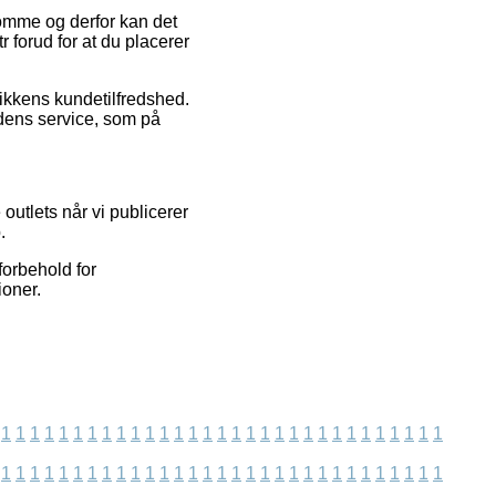
domme og derfor kan det
 forud for at du placerer
tikkens kundetilfredshed.
dens service, som på
outlets når vi publicerer
.
orbehold for
ioner.
1
1
1
1
1
1
1
1
1
1
1
1
1
1
1
1
1
1
1
1
1
1
1
1
1
1
1
1
1
1
1
1
1
1
1
1
1
1
1
1
1
1
1
1
1
1
1
1
1
1
1
1
1
1
1
1
1
1
1
1
1
1