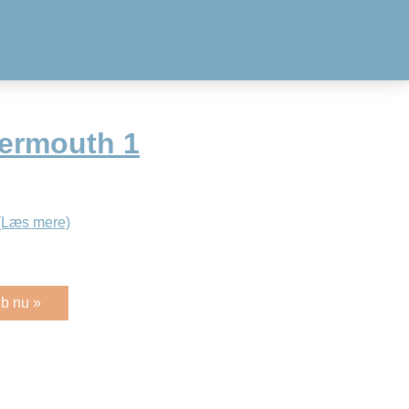
ermouth 1
(Læs mere)
b nu »