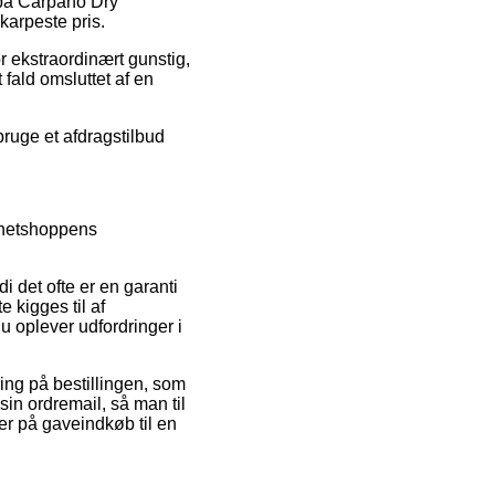
r på Carpano Dry
skarpeste pris.
or ekstraordinært gunstig,
 fald omsluttet af en
bruge et afdragstilbud
 netshoppens
i det ofte er en garanti
 kigges til af
du oplever udfordringer i
ning på bestillingen, som
 sin ordremail, så man til
er på gaveindkøb til en