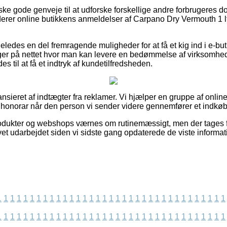
ske gode genveje til at udforske forskellige andre forbrugeres 
derer online butikkens anmeldelser af Carpano Dry Vermouth 1 ltr
ledes en del fremragende muligheder for at få et kig ind i e-bu
ger på nettet hvor man kan levere en bedømmelse af virksomhe
til at få et indtryk af kundetilfredsheden.
sieret af indtægter fra reklamer. Vi hjælper en gruppe af online 
år honorar når den person vi sender videre gennemfører et indkøb
dukter og webshops værnes om rutinemæssigt, men der tages f
vet udarbejdet siden vi sidste gang opdaterede de viste informat
1
1
1
1
1
1
1
1
1
1
1
1
1
1
1
1
1
1
1
1
1
1
1
1
1
1
1
1
1
1
1
1
1
1
1
1
1
1
1
1
1
1
1
1
1
1
1
1
1
1
1
1
1
1
1
1
1
1
1
1
1
1
1
1
1
1
1
1
1
1