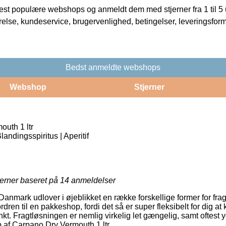
t populære webshops og anmeldt dem med stjerner fra 1 til 5 ud
rrelse, kundeservice, brugervenlighed, betingelser, leveringsfor
Bedst anmeldte webshops
Webshop
Stjerner
uth 1 ltr
landingsspiritus | Aperitif
jerner baseret på
14
anmeldelser
nmark udlover i øjeblikket en række forskellige former for fragt.
dren til en pakkeshop, fordi det så er super fleksibelt for dig a
unkt. Fragtløsningen er nemlig virkelig let gængelig, samt oftest 
af Carpano Dry Vermouth 1 ltr.