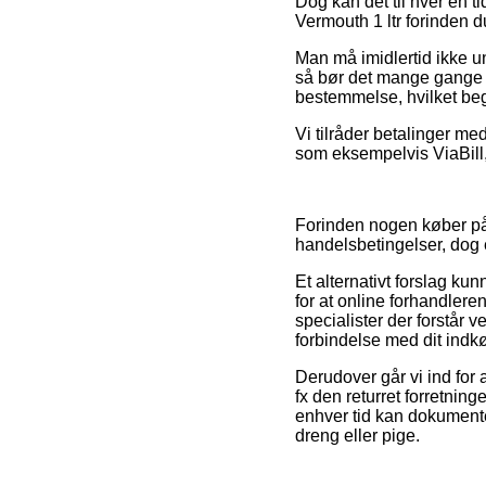
Dog kan det til hver en t
Vermouth 1 ltr forinden d
Man må imidlertid ikke un
så bør det mange gange væ
bestemmelse, hvilket beg
Vi tilråder betalinger me
som eksempelvis ViaBill, 
Forinden nogen køber p
handelsbetingelser, dog e
Et alternativt forslag ku
for at online forhandlere
specialister der forstår v
forbindelse med dit indk
Derudover går vi ind for 
fx den returret forretning
enhver tid kan dokumente
dreng eller pige.