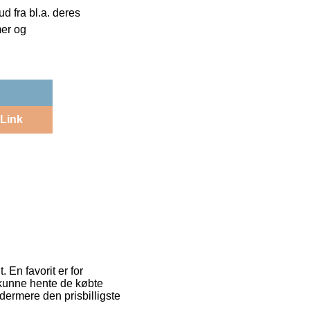
 fra bl.a. deres
mer og
Link
 En favorit er for
t kunne hente de købte
ydermere den prisbilligste