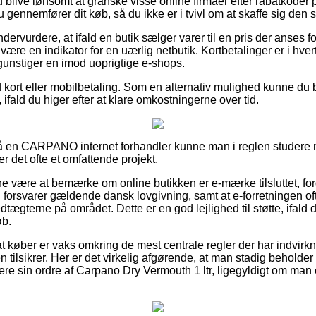
id blive lønsomt at granske visse online firmaer efter rabatkode
u gennemfører dit køb, så du ikke er i tvivl om at skaffe sig den 
dervurdere, at ifald en butik sælger varer til en pris der anses f
re en indikator for en uærlig netbutik. Kortbetalinger er i hvert
unstiger en imod uoprigtige e-shops.
d kort eller mobilbetaling. Som en alternativ mulighed kunne du 
ifald du higer efter at klare omkostningerne over tid.
å en CARPANO internet forhandler kunne man i reglen studere
r det ofte et omfattende projekt.
nne være at bemærke om online butikken er e-mærke tilsluttet, ford
n forsvarer gældende dansk lovgivning, samt at e-forretningen ofte
edtægterne på området. Dette er en god lejlighed til støtte, ifald 
øb.
at køber er vaks omkring de mest centrale regler der har indvirk
en tilsikrer. Her er det virkelig afgørende, at man stadig beholder
re sin ordre af Carpano Dry Vermouth 1 ltr, ligegyldigt om man 