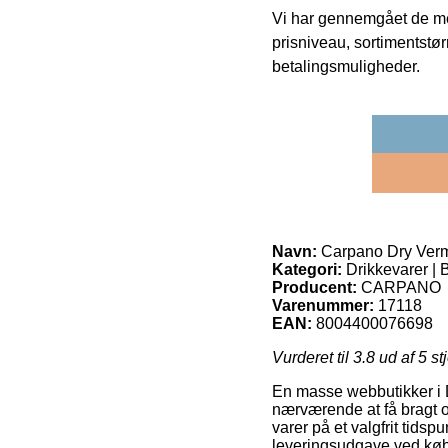
Vi har gennemgået de mes
prisniveau, sortimentstø
betalingsmuligheder.
Navn:
Carpano Dry Vermo
Kategori:
Drikkevarer | B
Producent:
CARPANO
Varenummer:
17118
EAN:
8004400076698
Vurderet til
3.8
ud af 5 st
En masse webbutikker i Da
nærværende at få bragt or
varer på et valgfrit tidsp
leveringsudgave ved køb 