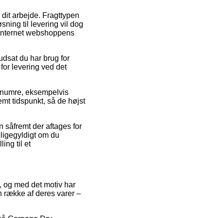
 dit arbejde. Fragttypen
sning til levering vil dog
på internet webshoppens
rudsat du har brug for
 for levering ved det
renumre, eksempelvis
mt tidspunkt, så de højst
 såfremt der aftages for
 ligegyldigt om du
ling til et
er, og med det motiv har
n række af deres varer –