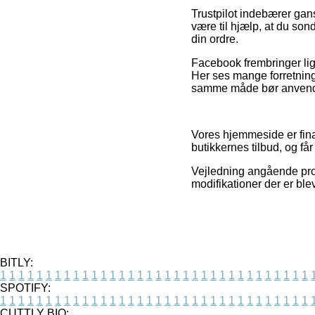
Trustpilot indebærer gan
være til hjælp, at du son
din ordre.
Facebook frembringer lige
Her ses mange forretnin
samme måde bør anvendes 
Vores hjemmeside er finan
butikkernes tilbud, og f
Vejledning angående pro
modifikationer der er ble
BITLY:
1
1
1
1
1
1
1
1
1
1
1
1
1
1
1
1
1
1
1
1
1
1
1
1
1
1
1
1
1
1
1
1
1
1
SPOTIFY:
1
1
1
1
1
1
1
1
1
1
1
1
1
1
1
1
1
1
1
1
1
1
1
1
1
1
1
1
1
1
1
1
1
1
CUTTLY BIO: