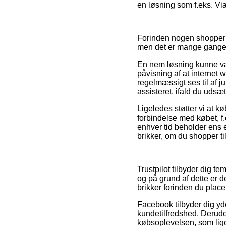
en løsning som f.eks. Via
Forinden nogen shopper h
men det er mange gange 
En nem løsning kunne vær
påvisning af at internet 
regelmæssigt ses til af j
assisteret, ifald du udsæt
Ligeledes støtter vi at 
forbindelse med købet, f.
enhver tid beholder ens e
brikker, om du shopper ti
Trustpilot tilbyder dig 
og på grund af dette er d
brikker forinden du place
Facebook tilbyder dig yd
kundetilfredshed. Derudov
købsoplevelsen, som lige