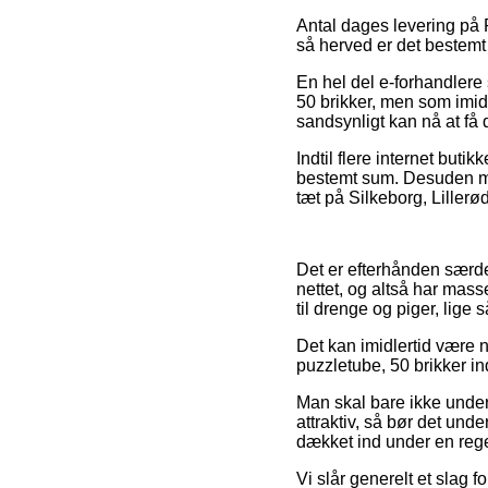
Antal dages levering på P
så herved er det bestemt
En hel del e-forhandlere 
50 brikker, men som imidl
sandsynligt kan nå at få 
Indtil flere internet buti
bestemt sum. Desuden må d
tæt på Silkeborg, Lillerø
Det er efterhånden særdel
nettet, og altså har mass
til drenge og piger, lige 
Det kan imidlertid være ny
puzzletube, 50 brikker ind
Man skal bare ikke under
attraktiv, så bør det und
dækket ind under en regel
Vi slår generelt et slag