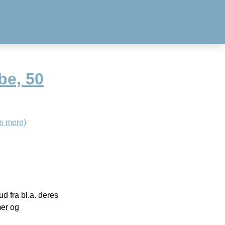
be, 50
s mere)
 fra bl.a. deres
mer og