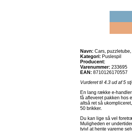
Navn:
Cars, puzzletube, 
Kategori:
Puslespil
Producent:
Varenummer:
233695
EAN:
8710126170557
Vurderet til
4.3
ud af 5 st
En lang række e-handler 
få afleveret pakken hos 
altså ret så ukompliceret
50 brikker.
Du kan lige så vel foretræ
Muligheden er undertiden
tvivl at hente varerne sel