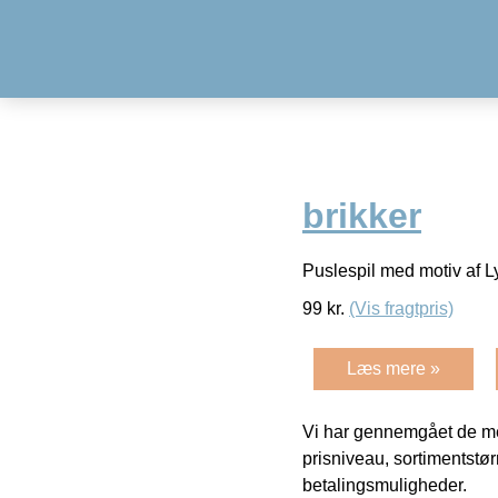
brikker
Puslespil med motiv af 
99
kr.
(Vis fragtpris)
Læs mere »
Vi har gennemgået de mes
prisniveau, sortimentstø
betalingsmuligheder.