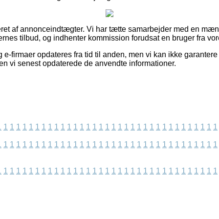
eret af annonceindtægter. Vi har tætte samarbejder med en mængd
nes tilbud, og indhenter kommission forudsat en bruger fra vore
 e-firmaer opdateres fra tid til anden, men vi kan ikke garanter
iden vi senest opdaterede de anvendte informationer.
1
1
1
1
1
1
1
1
1
1
1
1
1
1
1
1
1
1
1
1
1
1
1
1
1
1
1
1
1
1
1
1
1
1
1
1
1
1
1
1
1
1
1
1
1
1
1
1
1
1
1
1
1
1
1
1
1
1
1
1
1
1
1
1
1
1
1
1
1
1
1
1
1
1
1
1
1
1
1
1
1
1
1
1
1
1
1
1
1
1
1
1
1
1
1
1
1
1
1
1
1
1
1
1
1