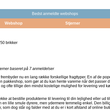
Bedst anmeldte webshops
Webshop
Stjerner
50 brikker
jerner baseret på
7
anmeldelser
frembyder nu en lang række forskellige fragttyper. En af de pop
en pakkeshop, som gør at du kan hente varerne når det passer d
, og ofte tillige den mindst kostelige mulighed for levering ved k
kke at bestille produkterne til levering til din lejlighed eller ud t
 en lille smule dyrere, men ydermere temmelig enkel. Den billigs
v, som dog står og falder med at du er i kort afstand af online but