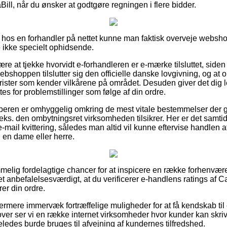
Bill, når du ønsker at godtgøre regningen i flere bidder.
os en forhandler på nettet kunne man faktisk overveje webshop
ikke specielt ophidsende.
e at tjekke hvorvidt e-forhandleren er e-mærke tilsluttet, side
webshoppen tilslutter sig den officielle danske lovgivning, og at 
urister som kender vilkårene på området. Desuden giver det dig lej
tes for problemstillinger som følge af din ordre.
køberen er omhyggelig omkring de mest vitale bestemmelser der 
eks. den ombytningsret virksomheden tilsikrer. Her er det samtidig
-mail kvittering, således man altid vil kunne eftervise handlen 
l en dame eller herre.
temmelig fordelagtige chancer for at inspicere en række forhenvæ
et anbefalelsesværdigt, at du verificerer e-handlens ratings af C
rer din ordre.
ermere immervæk fortræffelige muligheder for at få kendskab ti
er ser vi en række internet virksomheder hvor kunder kan skrive
ledes burde bruges til afvejning af kundernes tilfredshed.