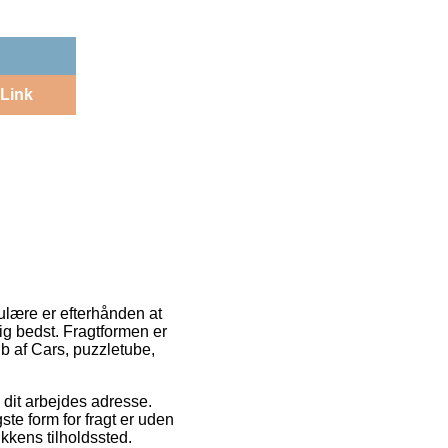
Link
ulære er efterhånden at
ig bedst. Fragtformen er
øb af Cars, puzzletube,
il dit arbejdes adresse.
te form for fragt er uden
ikkens tilholdssted.