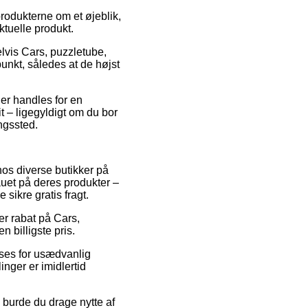
produkterne om et øjeblik,
ktuelle produkt.
elvis Cars, puzzletube,
punkt, således at de højst
der handles for en
t – ligegyldigt om du bor
ingssted.
hos diverse butikker på
eauet på deres produkter –
 sikre gratis fragt.
ter rabat på Cars,
n billigste pris.
nses for usædvanlig
inger er imidlertid
 burde du drage nytte af