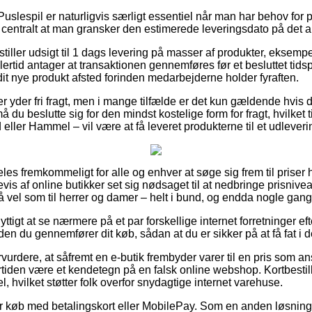
uslespil er naturligvis særligt essentiel når man har behov for 
 centralt at man gransker den estimerede leveringsdato på det a
stiller udsigt til 1 dags levering på masser af produkter, eksemp
ertid antager at transaktionen gennemføres før et besluttet tids
dit nye produkt afsted forinden medarbejderne holder fyraften.
kker yder fri fragt, men i mange tilfælde er det kun gældende hvis 
u beslutte sig for den mindst kostelige form for fragt, hvilket ti
d eller Hammel – vil være at få leveret produkterne til et udlever
es fremkommeligt for alle og enhver at søge sig frem til priser 
evis af online butikker set sig nødsaget til at nedbringe prisniv
så vel som til herrer og damer – helt i bund, og endda nogle gange
ttigt at se nærmere på et par forskellige internet forretninger ef
en du gennemfører dit køb, sådan at du er sikker på at få fat i de
vurdere, at såfremt en e-butik frembyder varer til en pris som a
ertiden være et kendetegn på en falsk online webshop. Kortbestill
, hvilket støtter folk overfor snydagtige internet varehuse.
 for køb med betalingskort eller MobilePay. Som en anden løsning