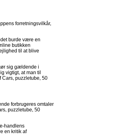
pens forretningsvilkår,
n det burde være en
online butikken
lighed til at blive
gør sig gældende i
 vigtigt, at man til
af Cars, puzzletube, 50
rende forbrugeres omtaler
ars, puzzletube, 50
l e-handlens
 en kritik af