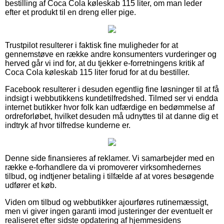
bestilling af Coca Cola køleskab 115 liter, om man leder
efter et produkt til en dreng eller pige.
Trustpilot resulterer i faktisk fine muligheder for at
gennemstøve en række andre konsumenters vurderinger og
herved går vi ind for, at du tjekker e-forretningens kritik af
Coca Cola køleskab 115 liter forud for at du bestiller.
Facebook resulterer i desuden egentlig fine løsninger til at få
indsigt i webbutikkens kundetilfredshed. Tilmed ser vi endda
internet butikker hvor folk kan udfærdige en bedømmelse af
ordreforløbet, hvilket desuden må udnyttes til at danne dig et
indtryk af hvor tilfredse kunderne er.
Denne side finansieres af reklamer. Vi samarbejder med en
række e-forhandlere da vi promoverer virksomhedernes
tilbud, og indtjener betaling i tilfælde af at vores besøgende
udfører et køb.
Viden om tilbud og webbutikker ajourføres rutinemæssigt,
men vi giver ingen garanti imod justeringer der eventuelt er
realiseret efter sidste opdatering af hjemmesidens