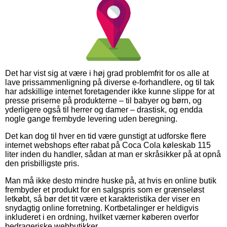
Det har vist sig at være i høj grad problemfrit for os alle at
lave prissammenligning på diverse e-forhandlere, og til tak
har adskillige internet foretagender ikke kunne slippe for at
presse priserne på produkterne – til babyer og børn, og
yderligere også til herrer og damer – drastisk, og endda
nogle gange frembyde levering uden beregning.
Det kan dog til hver en tid være gunstigt at udforske flere
internet webshops efter rabat på Coca Cola køleskab 115
liter inden du handler, sådan at man er skråsikker på at opnå
den prisbilligste pris.
Man må ikke desto mindre huske på, at hvis en online butik
frembyder et produkt for en salgspris som er grænseløst
letkøbt, så bør det tit være et karakteristika der viser en
snydagtig online forretning. Kortbetalinger er heldigvis
inkluderet i en ordning, hvilket værner køberen overfor
bedrageriske webbutikker.