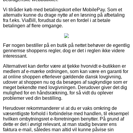
Vi tilråder køb med betalingskort eller MobilePay. Som et
alternativ kunne du drage nytte af en løsning på afbetaling
fra f.eks. ViaBill, forudsat du ser en fordel i at betale
betalingen af flere omgange.
Før nogen bestiller på en butik på nettet behøver de egentlig
gennemse shoppens regler, dog er det i reglen ikke videre
interessant.
Alternativet kan derfor være at tjekke hvorvidt e-butikken er
medlem af e-mærke ordningen, som kan være en garanti for
at online shoppen efterlever gældende dansk lovgivning,
udover at shoppen nu og da besøges af sagkyndige som er
meget bekendte med lovgivningen. Derudover giver det dig
mulighed for en håndsrækning, for så vidt du oplever
problemer ved din bestilling.
Herudover rekommanderer vi at du er vaks omkring de
væsentligste forhold i forbindelse med handlen, til eksempel
hvilken ombytningsret e-forretningen benytter. På grund af
dette er det i øvrigt relevant, at man stadig bevarer ens
faktura e-mail, således man altid vil kunne påvise sin