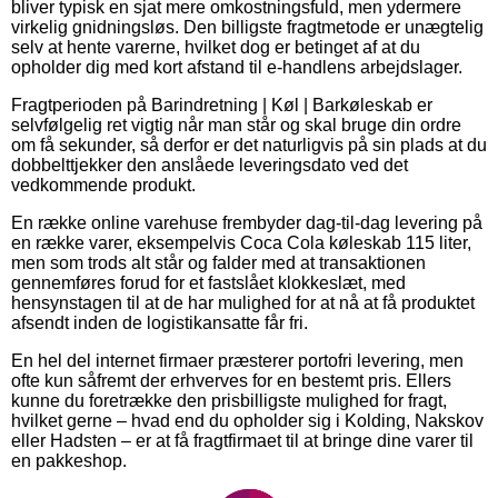
bliver typisk en sjat mere omkostningsfuld, men ydermere
virkelig gnidningsløs. Den billigste fragtmetode er unægtelig
selv at hente varerne, hvilket dog er betinget af at du
opholder dig med kort afstand til e-handlens arbejdslager.
Fragtperioden på Barindretning | Køl | Barkøleskab er
selvfølgelig ret vigtig når man står og skal bruge din ordre
om få sekunder, så derfor er det naturligvis på sin plads at du
dobbelttjekker den anslåede leveringsdato ved det
vedkommende produkt.
En række online varehuse frembyder dag-til-dag levering på
en række varer, eksempelvis Coca Cola køleskab 115 liter,
men som trods alt står og falder med at transaktionen
gennemføres forud for et fastslået klokkeslæt, med
hensynstagen til at de har mulighed for at nå at få produktet
afsendt inden de logistikansatte får fri.
En hel del internet firmaer præsterer portofri levering, men
ofte kun såfremt der erhverves for en bestemt pris. Ellers
kunne du foretrække den prisbilligste mulighed for fragt,
hvilket gerne – hvad end du opholder sig i Kolding, Nakskov
eller Hadsten – er at få fragtfirmaet til at bringe dine varer til
en pakkeshop.