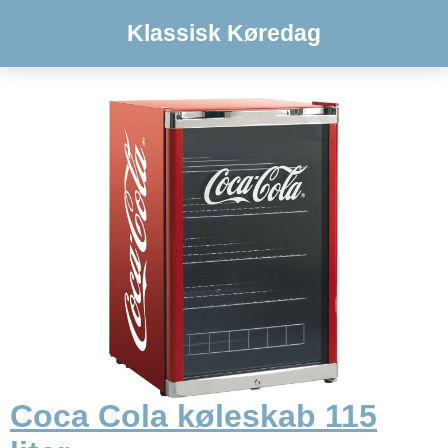
Klassisk Køredag
Coca Cola køleskab 115