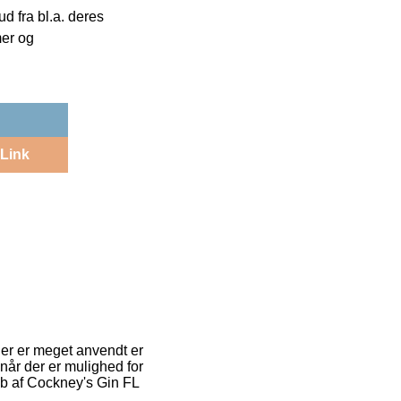
 fra bl.a. deres
mer og
Link
 der er meget anvendt er
 når der er mulighed for
øb af Cockney's Gin FL