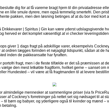
utte dig for at få varerne bragt hjem til din privatadresse eller 
ne en lille smule dyrere, men også temmelig smertefri. Den prisb
t hente pakken, men den løsning betinges af at du bor med kort a
Drikkevarer | Spiritus | Gin kan være yderst udslagsgivende hvis
, og herved er det komplet væsentligt at vi checker leveringsti
hops giver 1 dags fragt på adskillige varer, eksempelvis Cockn
at ordren lægges forinden et nøjagtigt tidspunkt, sådan at de hø
fsted inden de pakkeansatte har fyraften.
r portofri fragt, men i de fleste tilfælde er det så præmissen at 
vælge den mest letkøbte fragtform, hvilket gerne – uanset om 
ler Hundested – vil være at få fragtmanden til at levere bestilling
 for almindelige mennesker at sammenligne priser (via fx PriceR
er af Cockney's forretninger på nettet set sig nødsaget til at s
 – til børn og babyer, og yderligere også til kvinder og mænd –
 betaling.