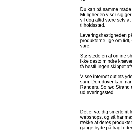
Du kan på samme måde besl
Muligheden viser sig ger
vil dog altid være selv a
tilholdssted.
Leveringshastigheden på 
produkterne lige om lidt
vare.
Størstedelen af online s
ikke desto mindre kræver 
få bestillingen skippet a
Visse internet outlets yde
sum. Derudover kan man 
Randers, Solrød Strand el
udleveringssted.
Det er vældig smertefrit
webshops, og så har mass
række af deres produkter
gange byde på fragt uden