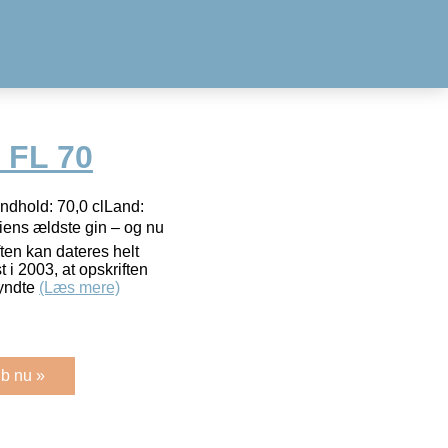
 FL 70
ndhold: 70,0 clLand:
iens ældste gin – og nu
ten kan dateres helt
t i 2003, at opskriften
gyndte
(Læs mere)
b nu »