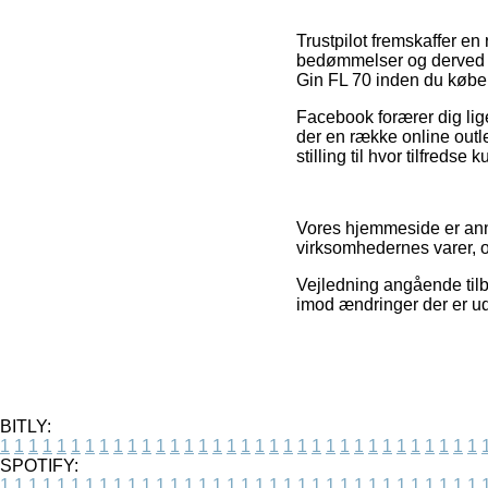
Trustpilot fremskaffer e
bedømmelser og derved a
Gin FL 70 inden du køber
Facebook forærer dig lige
der en række online outle
stilling til hvor tilfredse 
Vores hjemmeside er annon
virksomhedernes varer, o
Vejledning angående tilbu
imod ændringer der er ud
BITLY:
1
1
1
1
1
1
1
1
1
1
1
1
1
1
1
1
1
1
1
1
1
1
1
1
1
1
1
1
1
1
1
1
1
1
SPOTIFY:
1
1
1
1
1
1
1
1
1
1
1
1
1
1
1
1
1
1
1
1
1
1
1
1
1
1
1
1
1
1
1
1
1
1