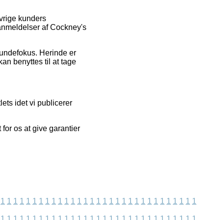
vrige kunders
anmeldelser af Cockney's
 kundefokus. Herinde er
an benyttes til at tage
ts idet vi publicerer
for os at give garantier
1
1
1
1
1
1
1
1
1
1
1
1
1
1
1
1
1
1
1
1
1
1
1
1
1
1
1
1
1
1
1
1
1
1
1
1
1
1
1
1
1
1
1
1
1
1
1
1
1
1
1
1
1
1
1
1
1
1
1
1
1
1