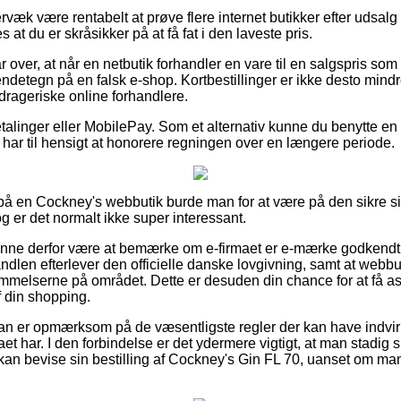
rvæk være rentabelt at prøve flere internet butikker efter udsal
at du er skråsikker på at få fat i den laveste pris.
r over, at når en netbutik forhandler en vare til en salgspris som 
ndetegn på en falsk e-shop. Kortbestillinger er ikke desto mindre
drageriske online forhandlere.
betalinger eller MobilePay. Som et alternativ kunne du benytte en 
du har til hensigt at honorere regningen over en længere periode.
 på en Cockney's webbutik burde man for at være på den sikre side
g er det normalt ikke super interessant.
unne derfor være at bemærke om e-firmaet er e-mærke godkendt,
andlen efterlever den officielle danske lovgivning, samt at webbut
temmelserne på området. Dette er desuden din chance for at få as
f din shopping.
t man er opmærksom på de væsentligste regler der kan have indvir
maet har. I den forbindelse er det ydermere vigtigt, at man stadig s
kan bevise sin bestilling af Cockney's Gin FL 70, uanset om man