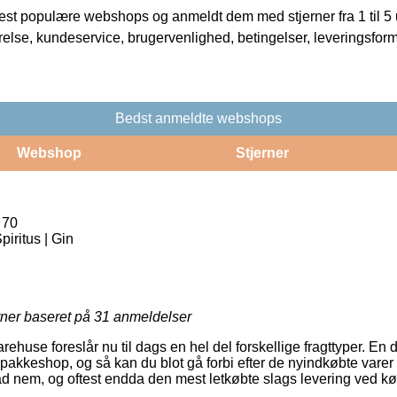
t populære webshops og anmeldt dem med stjerner fra 1 til 5 ud
rrelse, kundeservice, brugervenlighed, betingelser, leveringsfor
Bedst anmeldte webshops
Webshop
Stjerner
 70
piritus | Gin
rner baseret på
31
anmeldelser
arehuse foreslår nu til dags en hel del forskellige fragttyper. En
en pakkeshop, og så kan du blot gå forbi efter de nyindkøbte varer
grad nem, og oftest endda den mest letkøbte slags levering ved k