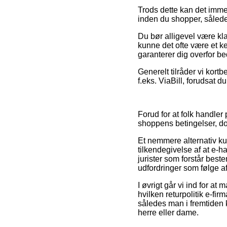
Trods dette kan det imme
inden du shopper, således 
Du bør alligevel være kla
kunne det ofte være et ke
garanterer dig overfor be
Generelt tilråder vi kort
f.eks. ViaBill, forudsat 
Forud for at folk handler
shoppens betingelser, do
Et nemmere alternativ k
tilkendegivelse af at e-h
jurister som forstår bes
udfordringer som følge a
I øvrigt går vi ind for a
hvilken returpolitik e-fir
således man i fremtiden 
herre eller dame.