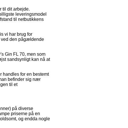
til dit arbejde.
illigste leveringsmodel
fstand til netbutikkens
 vi har brug for
den ved den pågældende
ey's Gin FL 70, men som
jst sandsynligt kan nå at
der handles for en bestemt
man befinder sig nær
en til et
unner) på diverse
tampe priserne på en
 voldsomt, og endda nogle