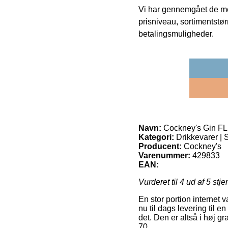
Vi har gennemgået de mes
prisniveau, sortimentstø
betalingsmuligheder.
Navn:
Cockney's Gin FL
Kategori:
Drikkevarer | S
Producent:
Cockney's
Varenummer:
429833
EAN:
Vurderet til
4
ud af 5 stje
En stor portion internet v
nu til dags levering til 
det. Den er altså i høj 
70.