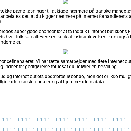
n række pæne løsninger til at kigge nærmere på ganske mange ø
nbefales det, at du kigger nærmere på internet forhandlerens 
.
ledes super gode chancer for at få indblik i internet butikkens
ts hvor folk kan aflevere en kritik af købsoplevelsen, som også k
kunderne er.
cefinansieret. Vi har tætte samarbejder med flere internet outle
g indhenter godtgørelse forudsat du udfører en bestilling.
d og internet outlets opdateres løbende, men det er ikke muligt 
ført siden sidste opdatering af hjemmesidens data.
1
1
1
1
1
1
1
1
1
1
1
1
1
1
1
1
1
1
1
1
1
1
1
1
1
1
1
1
1
1
1
1
1
1
1
1
1
1
1
1
1
1
1
1
1
1
1
1
1
1
1
1
1
1
1
1
1
1
1
1
1
1
1
1
1
1
1
1
1
1