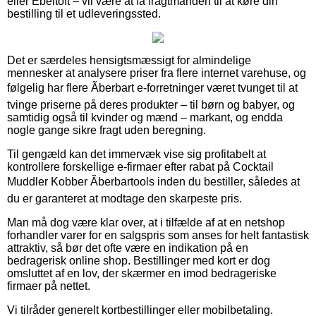
eller Ebeltoft – vil være at få fragtmanden til at køre din
bestilling til et udleveringssted.
Det er særdeles hensigtsmæssigt for almindelige
mennesker at analysere priser fra flere internet varehuse, og
følgelig har flere Ãberbart e-forretninger været tvunget til at
tvinge priserne på deres produkter – til børn og babyer, og
samtidig også til kvinder og mænd – markant, og endda
nogle gange sikre fragt uden beregning.
Til gengæld kan det immervæk vise sig profitabelt at
kontrollere forskellige e-firmaer efter rabat på Cocktail
Muddler Kobber Ãberbartools inden du bestiller, således at
du er garanteret at modtage den skarpeste pris.
Man må dog være klar over, at i tilfælde af at en netshop
forhandler varer for en salgspris som anses for helt fantastisk
attraktiv, så bør det ofte være en indikation på en
bedragerisk online shop. Bestillinger med kort er dog
omsluttet af en lov, der skærmer en imod bedrageriske
firmaer på nettet.
Vi tilråder generelt kortbestillinger eller mobilbetaling.