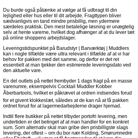
Du burde også påtænke at vælge at få udbragt til din
lejlighed eller hus eller til dit arbejde. Fragttypen bliver
sædvanligvis en tand mindre prisbillig, men ydermere
særdeles praktisk. Den mest betalelige løsning er unægtelig
selv at hente varerne, hvilket dog afhænger af at du lever tæt
på online shoppens arbejdslager.
Leveringstidspunktet på Barudstyr | Barværktøj | Muddlers
kan i nogle tilfælde være ultra relevant i tilfælde af at vi har
behov for pakken med det samme, og derfor er det ret
essentielt at man tjekker den estimerede leveringsdato ved
den aktuelle vare.
En del outlets på nettet frembyder 1 dags fragt på en masse
varenumre, eksempelvis Cocktail Muddler Kobber
Ãberbartools, hvilket er påkrævet at ordren indsendes forud
for et givent klokkeslæt, således at de kan nå at få pakken
ordnet forud for at lagermedarbejderne drager hjemad.
Indtil flere butikker på nettet tilbyder portofri levering, men
undertiden er det betinget af at man handler for en konkret
sum. Som alternativ skal man gribe den prisbilligste slags
levering, der oftest – om du bor nær Kolding, Smørumnedre