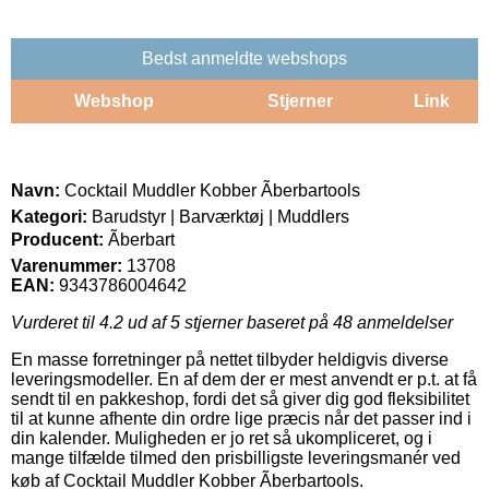
Bedst anmeldte webshops
Webshop
Stjerner
Link
Navn:
Cocktail Muddler Kobber Ãberbartools
Kategori:
Barudstyr | Barværktøj | Muddlers
Producent:
Ãberbart
Varenummer:
13708
EAN:
9343786004642
Vurderet til
4.2
ud af 5 stjerner baseret på
48
anmeldelser
En masse forretninger på nettet tilbyder heldigvis diverse
leveringsmodeller. En af dem der er mest anvendt er p.t. at få
sendt til en pakkeshop, fordi det så giver dig god fleksibilitet
til at kunne afhente din ordre lige præcis når det passer ind i
din kalender. Muligheden er jo ret så ukompliceret, og i
mange tilfælde tilmed den prisbilligste leveringsmanér ved
køb af Cocktail Muddler Kobber Ãberbartools.