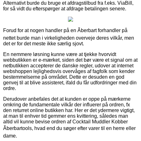
Alternativt burde du bruge et afdragstilbud fra f.eks. ViaBill,
for så vidt du efterspørger at afdrage betalingen senere.
Forud for at nogen handler på en Ãberbart forhandler på
nettet burde man i virkeligheden overveje deres vilkår, men
det er for det meste ikke særlig sjovt.
En nemmere løsning kunne være at tjekke hvorvidt
webbutikken er e-mærket, siden det bør være et signal om at
netbutikken accepterer de danske regler, udover at internet
webshoppen lejlighedsvis overvåges af fagfolk som kender
bestemmelserne på området. Dette er desuden en god
genvej til at blive assisteret, ifald du får udfordringer med din
ordre.
Derudover anbefales det at kunden er oppe på mærkerne
omkring de fundamentale vilkår der influerer på ordren, fx
den returret online butikken har. Her er det ydermere vigtigt,
at man til enhver tid gemmer ens kvittering, således man
altid vil kunne bevise ordren af Cocktail Muddler Kobber
Ãberbartools, hvad end du søger efter varer til en herre eller
dame.