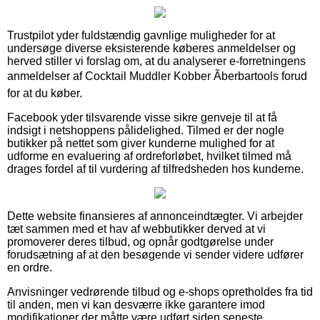
Trustpilot yder fuldstændig gavnlige muligheder for at
undersøge diverse eksisterende køberes anmeldelser og
herved stiller vi forslag om, at du analyserer e-forretningens
anmeldelser af Cocktail Muddler Kobber Ãberbartools forud
for at du køber.
Facebook yder tilsvarende visse sikre genveje til at få
indsigt i netshoppens pålidelighed. Tilmed er der nogle
butikker på nettet som giver kunderne mulighed for at
udforme en evaluering af ordreforløbet, hvilket tilmed må
drages fordel af til vurdering af tilfredsheden hos kunderne.
Dette website finansieres af annonceindtægter. Vi arbejder
tæt sammen med et hav af webbutikker derved at vi
promoverer deres tilbud, og opnår godtgørelse under
forudsætning af at den besøgende vi sender videre udfører
en ordre.
Anvisninger vedrørende tilbud og e-shops opretholdes fra tid
til anden, men vi kan desværre ikke garantere imod
modifikationer der måtte være udført siden seneste