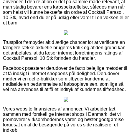
anvender. I den relation er det på samme måde relevant, at
man stadig bevarer ens købsbekræftelse, således man når
som helst vil kunne bekræfte sin ordre af Cocktail Parasol.
10 Stk, hvad end du er på udkig efter varer til en voksen eller
et barn.
Trustpilot frembyder altid ærlige chancer for at verificere en
længere række aktuelle brugeres kritik og af den grund kan
det anbefales, at du læser internet forretningens ratings af
Cocktail Parasol. 10 Stk forinden du handler.
Facebook præsterer derudover de facto belejlige metoder til
at få indsigt i internet shoppens pålidelighed. Derudover
møder vi en del e-butikker som tilbyder kunderne at
nedfælde en bedømmelse af købsoplevelsen, som lige så
vel må anvendes til at få et indtryk af kundernes tilfredshed.
Vores website finansieres af annoncer. Vi arbejder tæt
sammen med forskellige internet shops i Danmark idet vi
promoverer virksomhedernes varer, og høster godtgørelse
forudsat en af de besøgende på vores side realiserer et
indkøb.