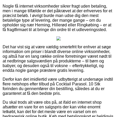
Nogle få internet virksomheder sikrer fragt uden betaling,
men i mange tilfælde er det påkrævet at der erhverves for et
præcist beløb. I øvrigt burde man udse dig den mest
betalelige type af levering, der mange gange – om du
opholder sig nær Herning, Hillerød eller Ringkøbing – er at
få fragtfirmaet til at bringe din ordre til et udleveringssted.
Det har vist sig at være vældig smertefrit for enhver at søge
information om priser i blandt diverse online virksomheder,
og altså har en lang række online forretninger været nødt til
at nedbringe salgsværdien på produkterne – til børn og
babyer, og desuden også til voksne – eftertrykkeligt, og
endda nogle gange præstere gratis levering.
Derfor kan det imidlertid være udbytterigt at undersøge indtil
flere netshops efter tilbud på Cocktail Parasol. 10 Stk
forinden du gennemfører din bestilling, således at du er
garanteret at få den bedste pris.
Du skal trods alt være obs på, at ifald en internet shop
afsætter en vare for en salgspris der kan virke enormt
letkøbt, kan det for det meste være en varsel om en
bedragerisk online butik. Køb med betalingskort er heldigvis