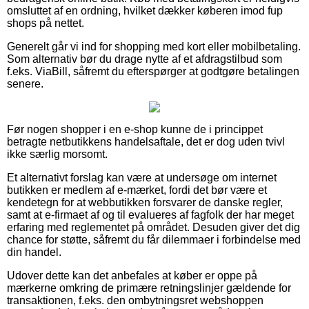
omsluttet af en ordning, hvilket dækker køberen imod fup
shops på nettet.
Generelt går vi ind for shopping med kort eller mobilbetaling.
Som alternativ bør du drage nytte af et afdragstilbud som
f.eks. ViaBill, såfremt du efterspørger at godtgøre betalingen
senere.
Før nogen shopper i en e-shop kunne de i princippet
betragte netbutikkens handelsaftale, det er dog uden tvivl
ikke særlig morsomt.
Et alternativt forslag kan være at undersøge om internet
butikken er medlem af e-mærket, fordi det bør være et
kendetegn for at webbutikken forsvarer de danske regler,
samt at e-firmaet af og til evalueres af fagfolk der har meget
erfaring med reglementet på området. Desuden giver det dig
chance for støtte, såfremt du får dilemmaer i forbindelse med
din handel.
Udover dette kan det anbefales at køber er oppe på
mærkerne omkring de primære retningslinjer gældende for
transaktionen, f.eks. den ombytningsret webshoppen