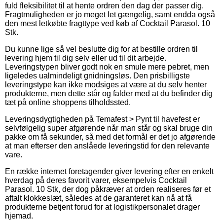
fuld fleksibilitet til at hente ordren den dag der passer dig.
Fragtmuligheden er jo meget let gængelig, samt endda også
den mest letkøbte fragttype ved køb af Cocktail Parasol. 10
Stk.
Du kunne lige så vel beslutte dig for at bestille ordren til
levering hjem til dig selv eller ud til dit arbejde.
Leveringstypen bliver godt nok en smule mere pebret, men
ligeledes ualmindeligt gnidningsløs. Den prisbilligste
leveringstype kan ikke modsiges at være at du selv henter
produkterne, men dette står og falder med at du befinder dig
tæt på online shoppens tilholdssted.
Leveringsdygtigheden på Temafest > Pynt til havefest er
selvfølgelig super afgørende når man står og skal bruge din
pakke om få sekunder, så med det formål er det jo afgørende
at man efterser den anslåede leveringstid for den relevante
vare.
En række internet foretagender giver levering efter en enkelt
hverdag på deres favorit varer, eksempelvis Cocktail
Parasol. 10 Stk, der dog påkræver at orden realiseres før et
aftalt klokkeslæt, således at de garanteret kan nå at få
produkterne betjent forud for at logistikpersonalet drager
hjemad.