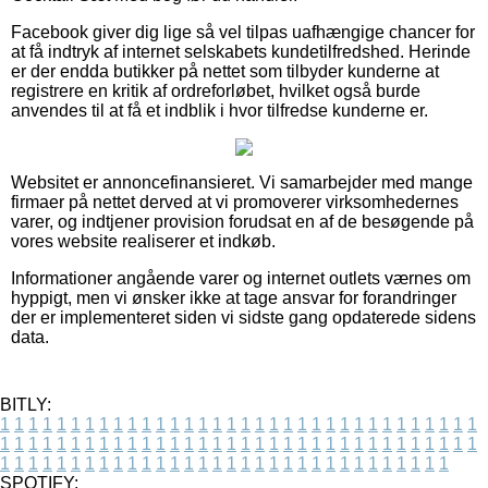
Facebook giver dig lige så vel tilpas uafhængige chancer for
at få indtryk af internet selskabets kundetilfredshed. Herinde
er der endda butikker på nettet som tilbyder kunderne at
registrere en kritik af ordreforløbet, hvilket også burde
anvendes til at få et indblik i hvor tilfredse kunderne er.
Websitet er annoncefinansieret. Vi samarbejder med mange
firmaer på nettet derved at vi promoverer virksomhedernes
varer, og indtjener provision forudsat en af de besøgende på
vores website realiserer et indkøb.
Informationer angående varer og internet outlets værnes om
hyppigt, men vi ønsker ikke at tage ansvar for forandringer
der er implementeret siden vi sidste gang opdaterede sidens
data.
BITLY:
1
1
1
1
1
1
1
1
1
1
1
1
1
1
1
1
1
1
1
1
1
1
1
1
1
1
1
1
1
1
1
1
1
1
1
1
1
1
1
1
1
1
1
1
1
1
1
1
1
1
1
1
1
1
1
1
1
1
1
1
1
1
1
1
1
1
1
1
1
1
1
1
1
1
1
1
1
1
1
1
1
1
1
1
1
1
1
1
1
1
1
1
1
1
1
1
1
1
1
1
SPOTIFY: