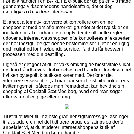
Før folk handler i en BARLIFE e-butik bør de på en vis måde
gennemgå virksomhedens handelsaftale, det er dog
naturligvis ikke videre interessant.
Et andet alternativ kan være at kontrollere om online
shoppen er medlem af e-mærket, grundet at det typisk er en
indikator for at e-forhandleren opfylder de officielle regler,
udover at internet webshoppen ofte kontrolleres af eksperter
der har indsigt i de gældende bestemmelser. Det er en rigtig
god mulighed for hjælpende service, ifald du får besvær i
processen med din bestilling.
Ligeså er det godt at du er vaks omkring de mest vitale vilkår
der kan håndhæves i forbindelse med handlen, for eksempel
hvilken byttepolitik butikken kører med. Derfor er det
ydermere essesentielt, at man når som helst bibeholder ens
kvitteringsmail, således man fremadrettet kan bevidne sin
shopping af Cocktail Sæt Med bog, hvad end man søger
efter varer til en pige eller dreng.
Trustpilot fører til i højeste grad hensigtsmæssige løsninger
til at studere en hel del tidligere brugeres ratings og derfor
anbefaler vi, at du studerer internet shoppens kritik af
Cocktail Sæt Med bog før du handler.