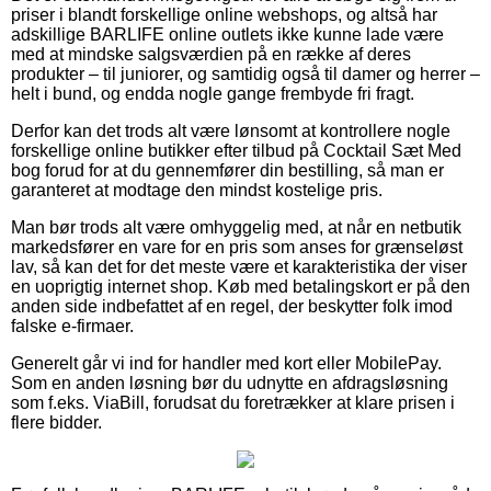
priser i blandt forskellige online webshops, og altså har
adskillige BARLIFE online outlets ikke kunne lade være
med at mindske salgsværdien på en række af deres
produkter – til juniorer, og samtidig også til damer og herrer –
helt i bund, og endda nogle gange frembyde fri fragt.
Derfor kan det trods alt være lønsomt at kontrollere nogle
forskellige online butikker efter tilbud på Cocktail Sæt Med
bog forud for at du gennemfører din bestilling, så man er
garanteret at modtage den mindst kostelige pris.
Man bør trods alt være omhyggelig med, at når en netbutik
markedsfører en vare for en pris som anses for grænseløst
lav, så kan det for det meste være et karakteristika der viser
en uoprigtig internet shop. Køb med betalingskort er på den
anden side indbefattet af en regel, der beskytter folk imod
falske e-firmaer.
Generelt går vi ind for handler med kort eller MobilePay.
Som en anden løsning bør du udnytte en afdragsløsning
som f.eks. ViaBill, forudsat du foretrækker at klare prisen i
flere bidder.