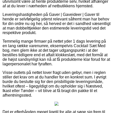
utvivlsomt være at hente produkterne selv, hvilket afhænger
af at du lever i nærheden af netbutikkens hjemsted.
Leveringshastigheden på Gaver | Gaveideer | Gaver til
hende er selvfølgelig yderst relevant såfremt man har behov
for din ordre nu og her, så herved er det i sandhed væsentligt
at man dobbelttjekker den estimerede leveringstid ved det
respektive produkt.
Temmelig mange firmaer på nettet yder 1 dags levering på
en lang række varenumre, eksempelvis Cocktail Sæt Med
bog, men glem ikke at det tager udgangspunkt i at der
bestilles tidligere end et aftalt klokkeslæt, med det formål at
de højst sandsynligt kan nå at få produkterne klar forud for at
lagerpersonalet har fyraften.
Visse outlets på nettet lover fragt uden gebyr, men i reglen
stiller det krav om at du handler for en konkret sum. I øvrigt
burde du beslutte sig for den prisbilligste leveringsmåde,
hvilket oftest – ligegyldigt om du opholder sig i Næstved,
Ikast eller Tønder – vil blive at få bragt din pakke til et
afhentningssted.
Det er efterhånden meget ligetil for alle at søge sig frem til