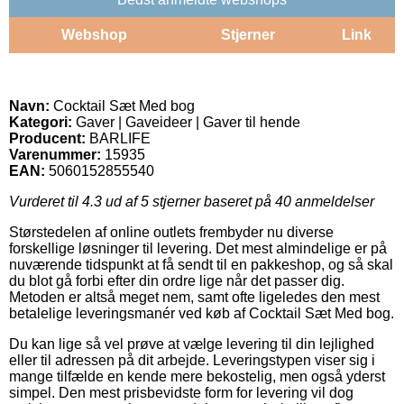
Webshop
Stjerner
Link
Navn:
Cocktail Sæt Med bog
Kategori:
Gaver | Gaveideer | Gaver til hende
Producent:
BARLIFE
Varenummer:
15935
EAN:
5060152855540
Vurderet til
4.3
ud af 5 stjerner baseret på
40
anmeldelser
Størstedelen af online outlets frembyder nu diverse
forskellige løsninger til levering. Det mest almindelige er på
nuværende tidspunkt at få sendt til en pakkeshop, og så skal
du blot gå forbi efter din ordre lige når det passer dig.
Metoden er altså meget nem, samt ofte ligeledes den mest
betalelige leveringsmanér ved køb af Cocktail Sæt Med bog.
Du kan lige så vel prøve at vælge levering til din lejlighed
eller til adressen på dit arbejde. Leveringstypen viser sig i
mange tilfælde en kende mere bekostelig, men også yderst
simpel. Den mest prisbevidste form for levering vil dog