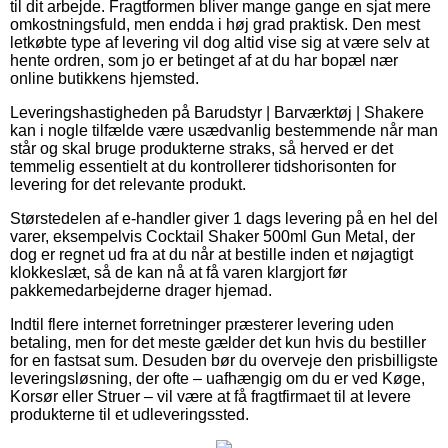
til dit arbejde. Fragtformen bliver mange gange en sjat mere
omkostningsfuld, men endda i høj grad praktisk. Den mest
letkøbte type af levering vil dog altid vise sig at være selv at
hente ordren, som jo er betinget af at du har bopæl nær
online butikkens hjemsted.
Leveringshastigheden på Barudstyr | Barværktøj | Shakere
kan i nogle tilfælde være usædvanlig bestemmende når man
står og skal bruge produkterne straks, så herved er det
temmelig essentielt at du kontrollerer tidshorisonten for
levering for det relevante produkt.
Størstedelen af e-handler giver 1 dags levering på en hel del
varer, eksempelvis Cocktail Shaker 500ml Gun Metal, der
dog er regnet ud fra at du når at bestille inden et nøjagtigt
klokkeslæt, så de kan nå at få varen klargjort før
pakkemedarbejderne drager hjemad.
Indtil flere internet forretninger præsterer levering uden
betaling, men for det meste gælder det kun hvis du bestiller
for en fastsat sum. Desuden bør du overveje den prisbilligste
leveringsløsning, der ofte – uafhængig om du er ved Køge,
Korsør eller Struer – vil være at få fragtfirmaet til at levere
produkterne til et udleveringssted.