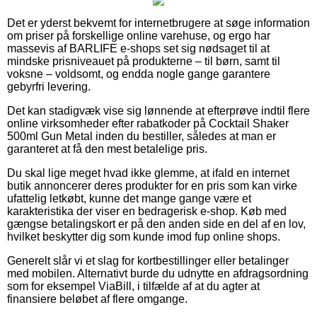
Det er yderst bekvemt for internetbrugere at søge information
om priser på forskellige online varehuse, og ergo har
massevis af BARLIFE e-shops set sig nødsaget til at
mindske prisniveauet på produkterne – til børn, samt til
voksne – voldsomt, og endda nogle gange garantere
gebyrfri levering.
Det kan stadigvæk vise sig lønnende at efterprøve indtil flere
online virksomheder efter rabatkoder på Cocktail Shaker
500ml Gun Metal inden du bestiller, således at man er
garanteret at få den mest betalelige pris.
Du skal lige meget hvad ikke glemme, at ifald en internet
butik annoncerer deres produkter for en pris som kan virke
ufattelig letkøbt, kunne det mange gange være et
karakteristika der viser en bedragerisk e-shop. Køb med
gængse betalingskort er på den anden side en del af en lov,
hvilket beskytter dig som kunde imod fup online shops.
Generelt slår vi et slag for kortbestillinger eller betalinger
med mobilen. Alternativt burde du udnytte en afdragsordning
som for eksempel ViaBill, i tilfælde af at du agter at
finansiere beløbet af flere omgange.