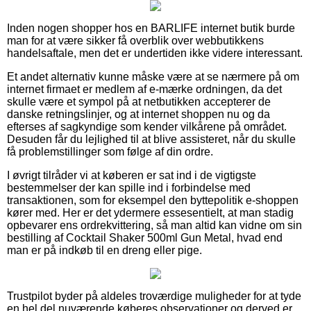
Inden nogen shopper hos en BARLIFE internet butik burde
man for at være sikker få overblik over webbutikkens
handelsaftale, men det er undertiden ikke videre interessant.
Et andet alternativ kunne måske være at se nærmere på om
internet firmaet er medlem af e-mærke ordningen, da det
skulle være et sympol på at netbutikken accepterer de
danske retningslinjer, og at internet shoppen nu og da
efterses af sagkyndige som kender vilkårene på området.
Desuden får du lejlighed til at blive assisteret, når du skulle
få problemstillinger som følge af din ordre.
I øvrigt tilråder vi at køberen er sat ind i de vigtigste
bestemmelser der kan spille ind i forbindelse med
transaktionen, som for eksempel den byttepolitik e-shoppen
kører med. Her er det ydermere essesentielt, at man stadig
opbevarer ens ordrekvittering, så man altid kan vidne om sin
bestilling af Cocktail Shaker 500ml Gun Metal, hvad end
man er på indkøb til en dreng eller pige.
Trustpilot byder på aldeles troværdige muligheder for at tyde
en hel del nuværende køberes observationer og derved er