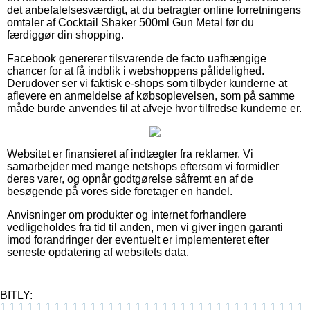
det anbefalelsesværdigt, at du betragter online forretningens
omtaler af Cocktail Shaker 500ml Gun Metal før du
færdiggør din shopping.
Facebook genererer tilsvarende de facto uafhængige
chancer for at få indblik i webshoppens pålidelighed.
Derudover ser vi faktisk e-shops som tilbyder kunderne at
aflevere en anmeldelse af købsoplevelsen, som på samme
måde burde anvendes til at afveje hvor tilfredse kunderne er.
Websitet er finansieret af indtægter fra reklamer. Vi
samarbejder med mange netshops eftersom vi formidler
deres varer, og opnår godtgørelse såfremt en af de
besøgende på vores side foretager en handel.
Anvisninger om produkter og internet forhandlere
vedligeholdes fra tid til anden, men vi giver ingen garanti
imod forandringer der eventuelt er implementeret efter
seneste opdatering af websitets data.
BITLY:
1
1
1
1
1
1
1
1
1
1
1
1
1
1
1
1
1
1
1
1
1
1
1
1
1
1
1
1
1
1
1
1
1
1