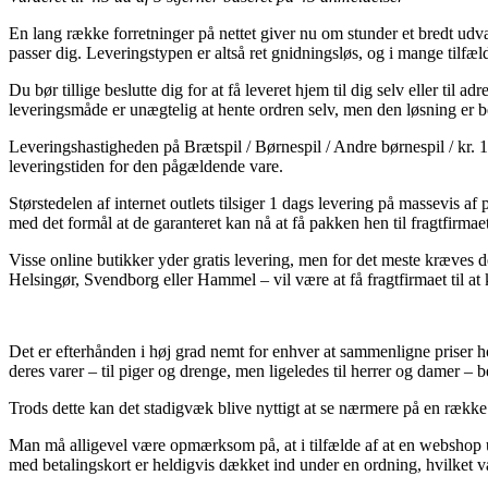
En lang række forretninger på nettet giver nu om stunder et bredt udv
passer dig. Leveringstypen er altså ret gnidningsløs, og i mange tilf
Du bør tillige beslutte dig for at få leveret hjem til dig selv eller ti
leveringsmåde er unægtelig at hente ordren selv, men den løsning er bet
Leveringshastigheden på Brætspil / Børnespil / Andre børnespil / kr. 1
leveringstiden for den pågældende vare.
Størstedelen af internet outlets tilsiger 1 dags levering på massevis 
med det formål at de garanteret kan nå at få pakken hen til fragtfirmae
Visse online butikker yder gratis levering, men for det meste kræves de
Helsingør, Svendborg eller Hammel – vil være at få fragtfirmaet til at 
Det er efterhånden i høj grad nemt for enhver at sammenligne priser ho
deres varer – til piger og drenge, men ligeledes til herrer og damer –
Trods dette kan det stadigvæk blive nyttigt at se nærmere på en række 
Man må alligevel være opmærksom på, at i tilfælde af at en webshop udl
med betalingskort er heldigvis dækket ind under en ordning, hvilket v