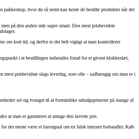
en pakkeshop, hvor du så nemt kan hente de bestilte produkter når det
ere, men på den anden side super smart. Den mest prisbevidste
jdslager.
 om kort tid, og derfor er det helt vigtigt at man kontrollerer
gspunkt i at bestillingen indsendes forud for et givent klokkeslæt,
 den mest prisbevidste slags levering, som ofte – uafhængig om man er i
omheder set sig tvunget til at formindske udsalgspriserne på mange af
es at man er garanteret at antage den laveste pris.
for det meste være et faresignal om en falsk internet forhandler. Køb