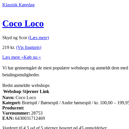
Klassisk Køredag
Coco Loco
Skyd og Scor
(Læs mere)
219
kr.
(Vis fragtpris)
Læs mere »
Køb nu »
Vi har gennemgået de mest populære webshops og anmeldt dem med stjern
betalingsmuligheder.
Bedst anmeldte webshops
Webshop
Stjerner
Link
Navn:
Coco Loco
Kategori:
Brætspil / Børnespil / Andre børnespil / kr. 100,00 – 199,9
Producent:
Varenummer:
28753
EAN:
6430031712469
Vurderet til
4.5
ud af 5 stjerner baseret på
45
anmeldelser