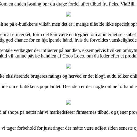
om en anden løsning bør du drage fordel af et tilbud fra f.eks. ViaBill, i
lt se på e-butikkens vilkår, men det er i mange tilfælde ikke specielt op
m af e-mærket, fordi det kan være en tryghed om at internet selskabet
igtig god chance for en hjælpende hånd, hvis du forvoldes vanskelighede
ale vedtægter der influerer på handlen, eksempelvis hvilken ombytningsr
n altid vil kunne påvise handlen af Coco Loco, om du leder efter et produ
ke eksisterende brugeres ratings og herved er det klogt, at du tolker onl
 idé om e-butikkens popularitet. Desuden er der nogle online forhandler
af shops på nettet når vi markedsfører firmaernes tilbud, og tjener pro
 tager forbehold for justeringer der måtte være udført siden seneste o