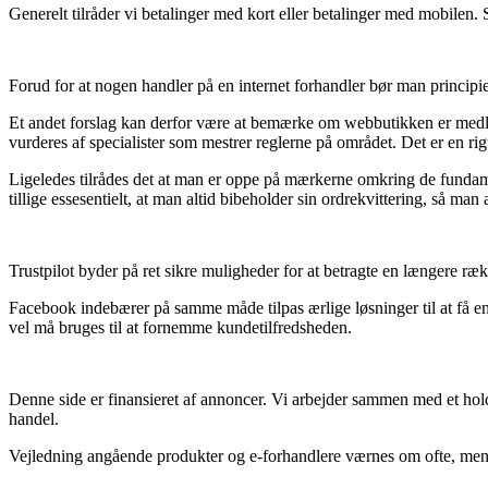
Generelt tilråder vi betalinger med kort eller betalinger med mobilen. S
Forud for at nogen handler på en internet forhandler bør man principie
Et andet forslag kan derfor være at bemærke om webbutikken er medle
vurderes af specialister som mestrer reglerne på området. Det er en r
Ligeledes tilrådes det at man er oppe på mærkerne omkring de fundament
tillige essesentielt, at man altid bibeholder sin ordrekvittering, så ma
Trustpilot byder på ret sikre muligheder for at betragte en længere ræk
Facebook indebærer på samme måde tilpas ærlige løsninger til at få en
vel må bruges til at fornemme kundetilfredsheden.
Denne side er finansieret af annoncer. Vi arbejder sammen med et hold 
handel.
Vejledning angående produkter og e-forhandlere værnes om ofte, men vi