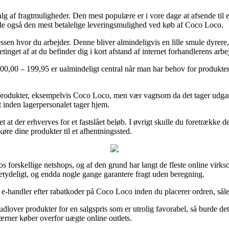
alg af fragtmuligheder. Den mest populære er i vore dage at afsende til 
ælde også den mest betalelige leveringsmulighed ved køb af Coco Loco.
l adressen hvor du arbejder. Denne bliver almindeligvis en lille smule dyr
inget af at du befinder dig i kort afstand af internet forhandlerens arbe
00,00 – 199,95 er ualmindeligt central når man har behov for produkterne
af produkter, eksempelvis Coco Loco, men vær vagtsom da det tager udgan
t inden lagerpersonalet tager hjem.
t at der erhverves for et fastslået beløb. I øvrigt skulle du foretrække
køre dine produkter til et afhentningssted.
s forskellige netshops, og af den grund har langt de fleste online virks
 betydeligt, og endda nogle gange garantere fragt uden beregning.
e-handler efter rabatkoder på Coco Loco inden du placerer ordren, såled
over produkter for en salgspris som er utrolig favorabel, så burde det 
ærner køber overfor uægte online outlets.