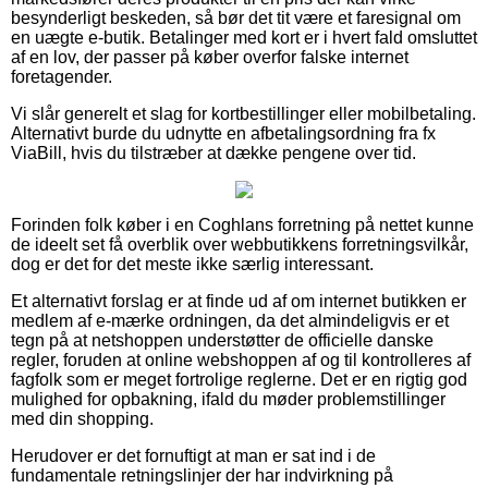
besynderligt beskeden, så bør det tit være et faresignal om
en uægte e-butik. Betalinger med kort er i hvert fald omsluttet
af en lov, der passer på køber overfor falske internet
foretagender.
Vi slår generelt et slag for kortbestillinger eller mobilbetaling.
Alternativt burde du udnytte en afbetalingsordning fra fx
ViaBill, hvis du tilstræber at dække pengene over tid.
Forinden folk køber i en Coghlans forretning på nettet kunne
de ideelt set få overblik over webbutikkens forretningsvilkår,
dog er det for det meste ikke særlig interessant.
Et alternativt forslag er at finde ud af om internet butikken er
medlem af e-mærke ordningen, da det almindeligvis er et
tegn på at netshoppen understøtter de officielle danske
regler, foruden at online webshoppen af og til kontrolleres af
fagfolk som er meget fortrolige reglerne. Det er en rigtig god
mulighed for opbakning, ifald du møder problemstillinger
med din shopping.
Herudover er det fornuftigt at man er sat ind i de
fundamentale retningslinjer der har indvirkning på