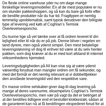
De fleste online varehuse yder nu om dage mange
forskellige leveringsmodeller. En af de mest populære er nu
om stunder pakkeshoppen, og så kan du bare gå forbi efter
de bestilte produkter når du har tid. Fragttypen er nemlig
temmelig uproblematisk, samt typisk derudover den billigste
type af levering ved køb af Coghlan’s Termisk
Overlevelsesponcho.
Du kunne lige så vel tænke over at få ordren leveret til din
lejlighed eller til når du er på job. Denne bliver i regelen en
tand dyrere, men også yderst simpel. Den mest betalelige
leveringsløsning vil dog til enhver tid være at du selv henter
pakken, som dog kræver at du er med kort afstand til internet
virksomhedens hjemsted.
Leveringsdygtigheden på All kan vise sig at være yderst
væsentlig forudsat man mangler ordren om få sekunder, og
med det formål er det nemlig relevant at vi dobbelttjekker
den anslåede leveringstid ved den respektive vare.
En masse online selskaber giver dag-til-dag levering på
mange af deres varenumre, eksempelvis Coghlan’s Termisk
Overlevelsesponcho, men vær på vagt da det er betinget af
at der bestilles tidligere end et besluttet klokkeslæt, sådan at
de garanteret kan nå at få bestillingen ekspederet forud for at