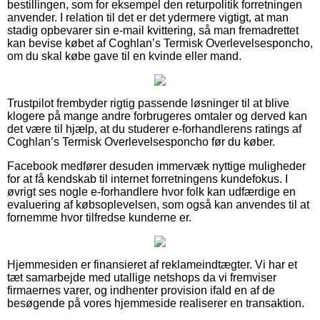
bestillingen, som for eksempel den returpolitik forretningen
anvender. I relation til det er det ydermere vigtigt, at man
stadig opbevarer sin e-mail kvittering, så man fremadrettet
kan bevise købet af Coghlan’s Termisk Overlevelsesponcho,
om du skal købe gave til en kvinde eller mand.
Trustpilot frembyder rigtig passende løsninger til at blive
klogere på mange andre forbrugeres omtaler og derved kan
det være til hjælp, at du studerer e-forhandlerens ratings af
Coghlan’s Termisk Overlevelsesponcho før du køber.
Facebook medfører desuden immervæk nyttige muligheder
for at få kendskab til internet forretningens kundefokus. I
øvrigt ses nogle e-forhandlere hvor folk kan udfærdige en
evaluering af købsoplevelsen, som også kan anvendes til at
fornemme hvor tilfredse kunderne er.
Hjemmesiden er finansieret af reklameindtægter. Vi har et
tæt samarbejde med utallige netshops da vi fremviser
firmaernes varer, og indhenter provision ifald en af de
besøgende på vores hjemmeside realiserer en transaktion.