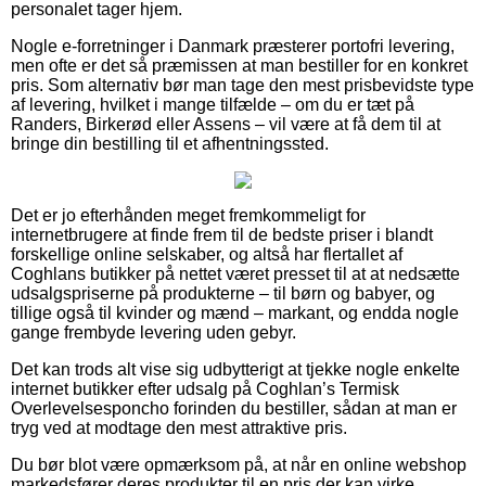
personalet tager hjem.
Nogle e-forretninger i Danmark præsterer portofri levering,
men ofte er det så præmissen at man bestiller for en konkret
pris. Som alternativ bør man tage den mest prisbevidste type
af levering, hvilket i mange tilfælde – om du er tæt på
Randers, Birkerød eller Assens – vil være at få dem til at
bringe din bestilling til et afhentningssted.
Det er jo efterhånden meget fremkommeligt for
internetbrugere at finde frem til de bedste priser i blandt
forskellige online selskaber, og altså har flertallet af
Coghlans butikker på nettet været presset til at at nedsætte
udsalgspriserne på produkterne – til børn og babyer, og
tillige også til kvinder og mænd – markant, og endda nogle
gange frembyde levering uden gebyr.
Det kan trods alt vise sig udbytterigt at tjekke nogle enkelte
internet butikker efter udsalg på Coghlan’s Termisk
Overlevelsesponcho forinden du bestiller, sådan at man er
tryg ved at modtage den mest attraktive pris.
Du bør blot være opmærksom på, at når en online webshop
markedsfører deres produkter til en pris der kan virke