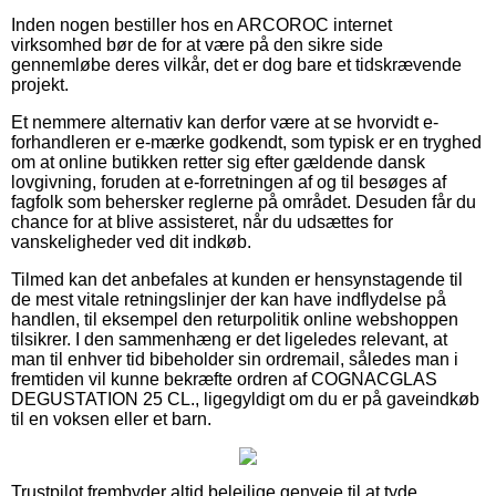
Inden nogen bestiller hos en ARCOROC internet
virksomhed bør de for at være på den sikre side
gennemløbe deres vilkår, det er dog bare et tidskrævende
projekt.
Et nemmere alternativ kan derfor være at se hvorvidt e-
forhandleren er e-mærke godkendt, som typisk er en tryghed
om at online butikken retter sig efter gældende dansk
lovgivning, foruden at e-forretningen af og til besøges af
fagfolk som behersker reglerne på området. Desuden får du
chance for at blive assisteret, når du udsættes for
vanskeligheder ved dit indkøb.
Tilmed kan det anbefales at kunden er hensynstagende til
de mest vitale retningslinjer der kan have indflydelse på
handlen, til eksempel den returpolitik online webshoppen
tilsikrer. I den sammenhæng er det ligeledes relevant, at
man til enhver tid bibeholder sin ordremail, således man i
fremtiden vil kunne bekræfte ordren af COGNACGLAS
DEGUSTATION 25 CL., ligegyldigt om du er på gaveindkøb
til en voksen eller et barn.
Trustpilot frembyder altid belejlige genveje til at tyde