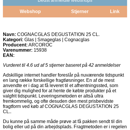
Bedst anmeldte webshops
Webshop
Stjerner
Link
Navn:
COGNACGLAS DEGUSTATION 25 CL.
Kategori:
Glas | Smageglas | Cognacglas
Producent:
ARCOROC
Varenummer:
15938
EAN:
Vurderet til
4.6
ud af 5 stjerner baseret på
42
anmeldelser
Adskillige internet handler foreslår på nuværende tidspunkt
en lang række forskellige fragtløsninger. En af de mest
anvendte er i dag at få leveret til et afhentningssted, som
giver dig mulighed for at hente de købte produkter på et
valgfrit tidspunkt. Leveringsmetoden er altså ultra
fremkommelig, og ofte desuden den mest prisbevidste
fragtform ved køb af COGNACGLAS DEGUSTATION 25
CL..
Du kunne på samme måde prøve at få pakken sendt til din
bolig eller ud på din arbejdsplads. Fragtmetoden er i regelen