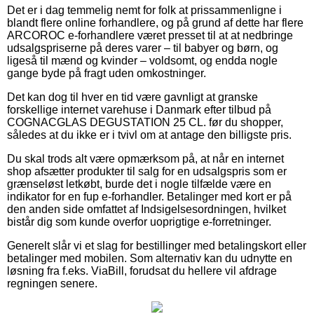
Det er i dag temmelig nemt for folk at prissammenligne i
blandt flere online forhandlere, og på grund af dette har flere
ARCOROC e-forhandlere været presset til at at nedbringe
udsalgspriserne på deres varer – til babyer og børn, og
ligeså til mænd og kvinder – voldsomt, og endda nogle
gange byde på fragt uden omkostninger.
Det kan dog til hver en tid være gavnligt at granske
forskellige internet varehuse i Danmark efter tilbud på
COGNACGLAS DEGUSTATION 25 CL. før du shopper,
således at du ikke er i tvivl om at antage den billigste pris.
Du skal trods alt være opmærksom på, at når en internet
shop afsætter produkter til salg for en udsalgspris som er
grænseløst letkøbt, burde det i nogle tilfælde være en
indikator for en fup e-forhandler. Betalinger med kort er på
den anden side omfattet af Indsigelsesordningen, hvilket
bistår dig som kunde overfor uoprigtige e-forretninger.
Generelt slår vi et slag for bestillinger med betalingskort eller
betalinger med mobilen. Som alternativ kan du udnytte en
løsning fra f.eks. ViaBill, forudsat du hellere vil afdrage
regningen senere.