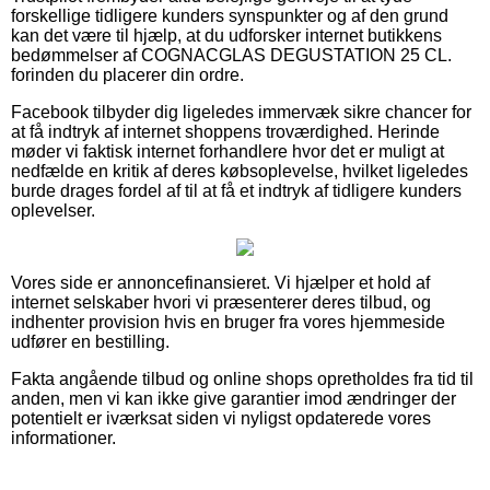
forskellige tidligere kunders synspunkter og af den grund
kan det være til hjælp, at du udforsker internet butikkens
bedømmelser af COGNACGLAS DEGUSTATION 25 CL.
forinden du placerer din ordre.
Facebook tilbyder dig ligeledes immervæk sikre chancer for
at få indtryk af internet shoppens troværdighed. Herinde
møder vi faktisk internet forhandlere hvor det er muligt at
nedfælde en kritik af deres købsoplevelse, hvilket ligeledes
burde drages fordel af til at få et indtryk af tidligere kunders
oplevelser.
Vores side er annoncefinansieret. Vi hjælper et hold af
internet selskaber hvori vi præsenterer deres tilbud, og
indhenter provision hvis en bruger fra vores hjemmeside
udfører en bestilling.
Fakta angående tilbud og online shops opretholdes fra tid til
anden, men vi kan ikke give garantier imod ændringer der
potentielt er iværksat siden vi nyligst opdaterede vores
informationer.