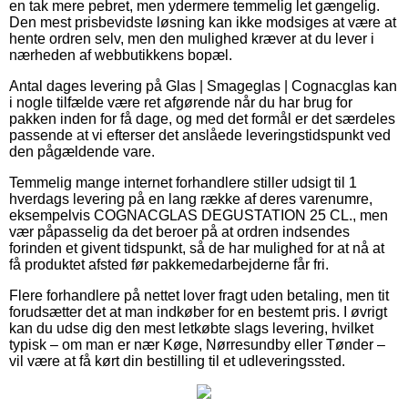
en tak mere pebret, men ydermere temmelig let gængelig.
Den mest prisbevidste løsning kan ikke modsiges at være at
hente ordren selv, men den mulighed kræver at du lever i
nærheden af webbutikkens bopæl.
Antal dages levering på Glas | Smageglas | Cognacglas kan
i nogle tilfælde være ret afgørende når du har brug for
pakken inden for få dage, og med det formål er det særdeles
passende at vi efterser det anslåede leveringstidspunkt ved
den pågældende vare.
Temmelig mange internet forhandlere stiller udsigt til 1
hverdags levering på en lang række af deres varenumre,
eksempelvis COGNACGLAS DEGUSTATION 25 CL., men
vær påpasselig da det beroer på at ordren indsendes
forinden et givent tidspunkt, så de har mulighed for at nå at
få produktet afsted før pakkemedarbejderne får fri.
Flere forhandlere på nettet lover fragt uden betaling, men tit
forudsætter det at man indkøber for en bestemt pris. I øvrigt
kan du udse dig den mest letkøbte slags levering, hvilket
typisk – om man er nær Køge, Nørresundby eller Tønder –
vil være at få kørt din bestilling til et udleveringssted.