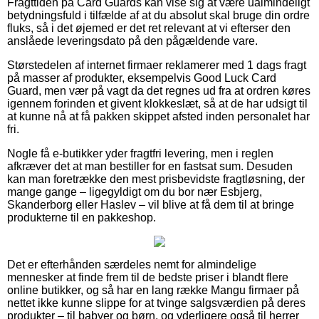
Fragttiden på Card Guards kan vise sig at være ualmindeligt
betydningsfuld i tilfælde af at du absolut skal bruge din ordre
fluks, så i det øjemed er det ret relevant at vi efterser den
anslåede leveringsdato på den pågældende vare.
Størstedelen af internet firmaer reklamerer med 1 dags fragt
på masser af produkter, eksempelvis Good Luck Card
Guard, men vær på vagt da det regnes ud fra at ordren køres
igennem forinden et givent klokkeslæt, så at de har udsigt til
at kunne nå at få pakken skippet afsted inden personalet har
fri.
Nogle få e-butikker yder fragtfri levering, men i reglen
afkræver det at man bestiller for en fastsat sum. Desuden
kan man foretrække den mest prisbevidste fragtløsning, der
mange gange – ligegyldigt om du bor nær Esbjerg,
Skanderborg eller Haslev – vil blive at få dem til at bringe
produkterne til en pakkeshop.
Det er efterhånden særdeles nemt for almindelige
mennesker at finde frem til de bedste priser i blandt flere
online butikker, og så har en lang række Mangu firmaer på
nettet ikke kunne slippe for at tvinge salgsværdien på deres
produkter – til babyer og børn, og yderligere også til herrer