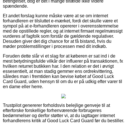
betingelser, dog er det i mange tilfælde ikke videre
spændende.
Et andet forslag kunne måske være at se om internet
forhandleren er tilsluttet e-mærket, fordi det skulle være et
sympol på at e-forhandleren opererer i overensstemmelse
med de opstillede regler, og at internet firmaet regelmæssigt
vurderes af fagfolk som forstår de gældende regulativer.
Desuden giver det dig chance for at få bistand, hvis du
møder problemstillinger i processen med dit indkøb.
Foruden dette slår vi et slag for at køberen er sat ind i de
mest betydningsfulde vilkår der influerer på transaktionen, fx
hvilken returret butikken har. I den relation er det i øvrigt
essesentielt, at man stadig gemmer ens ordrekvittering,
således man i fremtiden kan bevise købet af Good Luck
Card Guard, uden hensyn til om du er på udkig efter varer til
en dame eller herre.
Trustpilot genererer forholdsvis belejlige genveje til at
efterforske forskellige forhenværende forbrugeres
bedømmelser og derfor støtter vi, at du iagttager internet
forhandlerens kritik af Good Luck Card Guard før du bestiller.