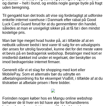
og damer – helt i bund, og endda nogle gange byde på fragt
uden beregning.
Til gengæld kan det trods alt vise sig fordelagtigt at udforske
enkelte internet varehuse i Danmark efter rabat på Good
Luck Card Guard forud for at du gennemfører din handel,
således at man er usvigeligt sikker på at få fat i den mindst
kostelige pris.
Man bør lige meget hvad huske på, at i tilfælde af at en
netbutik udlover bedst i test varer til salg for en udsalgspris
der anses for utrolig favorabel, kunne det for det meste være
et bevis på en bedragerisk webshop. Betalinger med kort er
imidlertid dækket ind under et regelsæt, der beskytter os
imod bedrageriske internet firmaer.
Generelt slår vi et slag for shopping med kort eller
MobilePay. Som et alternativ bør du udnytte en
afbetalingsordning fra for eksempel ViaBill, i tilfælde af at du
tilstræber at afbetale prisen i flere bidder.
Forinden nogen køber hos en Mangu online webshop
behøver de til hver en tid have øje for forhandlerens