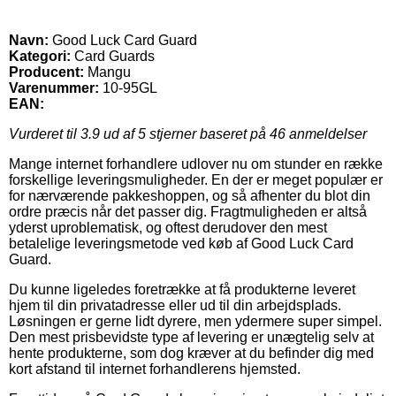
Navn:
Good Luck Card Guard
Kategori:
Card Guards
Producent:
Mangu
Varenummer:
10-95GL
EAN:
Vurderet til
3.9
ud af 5 stjerner baseret på
46
anmeldelser
Mange internet forhandlere udlover nu om stunder en række
forskellige leveringsmuligheder. En der er meget populær er
for nærværende pakkeshoppen, og så afhenter du blot din
ordre præcis når det passer dig. Fragtmuligheden er altså
yderst uproblematisk, og oftest derudover den mest
betalelige leveringsmetode ved køb af Good Luck Card
Guard.
Du kunne ligeledes foretrække at få produkterne leveret
hjem til din privatadresse eller ud til din arbejdsplads.
Løsningen er gerne lidt dyrere, men ydermere super simpel.
Den mest prisbevidste type af levering er unægtelig selv at
hente produkterne, som dog kræver at du befinder dig med
kort afstand til internet forhandlerens hjemsted.