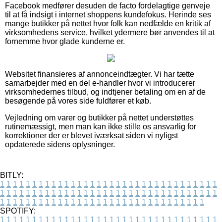
Facebook medfører desuden de facto fordelagtige genveje
til at få indsigt i internet shoppens kundefokus. Herinde ses
mange butikker på nettet hvor folk kan nedfælde en kritik af
virksomhedens service, hvilket ydermere bør anvendes til at
fornemme hvor glade kunderne er.
Websitet finansieres af annonceindtægter. Vi har tætte
samarbejder med en del e-handler hvor vi introducerer
virksomhedernes tilbud, og indtjener betaling om en af de
besøgende på vores side fuldfører et køb.
Vejledning om varer og butikker på nettet understøttes
rutinemæssigt, men man kan ikke stille os ansvarlig for
korrektioner der er blevet iværksat siden vi nyligst
opdaterede sidens oplysninger.
BITLY:
1
1
1
1
1
1
1
1
1
1
1
1
1
1
1
1
1
1
1
1
1
1
1
1
1
1
1
1
1
1
1
1
1
1
1
1
1
1
1
1
1
1
1
1
1
1
1
1
1
1
1
1
1
1
1
1
1
1
1
1
1
1
1
1
1
1
1
1
1
1
1
1
1
1
1
1
1
1
1
1
1
1
1
1
1
1
1
1
1
1
1
1
1
1
1
1
1
1
1
1
SPOTIFY:
1
1
1
1
1
1
1
1
1
1
1
1
1
1
1
1
1
1
1
1
1
1
1
1
1
1
1
1
1
1
1
1
1
1