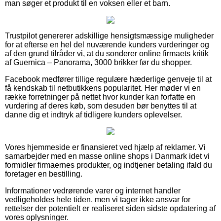
man søger et produkt til en voksen eller et barn.
Trustpilot genererer adskillige hensigtsmæssige muligheder
for at efterse en hel del nuværende kunders vurderinger og
af den grund tilråder vi, at du sonderer online firmaets kritik
af Guernica – Panorama, 3000 brikker før du shopper.
Facebook medfører tillige regulære hæderlige genveje til at
få kendskab til netbutikkens popularitet. Her møder vi en
række forretninger på nettet hvor kunder kan forfatte en
vurdering af deres køb, som desuden bør benyttes til at
danne dig et indtryk af tidligere kunders oplevelser.
Vores hjemmeside er finansieret ved hjælp af reklamer. Vi
samarbejder med en masse online shops i Danmark idet vi
formidler firmaernes produkter, og indtjener betaling ifald du
foretager en bestilling.
Informationer vedrørende varer og internet handler
vedligeholdes hele tiden, men vi tager ikke ansvar for
rettelser der potentielt er realiseret siden sidste opdatering af
vores oplysninger.