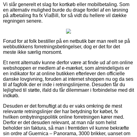
Vi slår generelt et slag for kortkøb eller mobilbetaling. Som
en alternativ mulighed burde du drage fordel af en løsning
på afbetaling fra fx ViaBill, for så vidt du hellere vil dække
regningen senere.
Forud for at folk bestiller på en netbutik bør man reelt se på
webbutikkens forretningsbetingelser, dog er det for det
meste ikke særlig morsomt.
Et nemt alternativ kunne derfor være at finde ud af om online
webshoppen er medlem af e-mærket, som almindeligvis er
en indikator for at online butikken efterlever den officielle
danske lovgivning, foruden at internet shoppen nu og da ses
til af fagfolk der er inde i retningslinjerne. Desuden får du
lejlighed til støtte, ifald du får dilemmaer i forbindelse med dit
indkøb.
Desuden er det fornuftigt at du er vaks omkring de mest
relevante retningslinjer der har betydning for købet, fx
hvilken ombytningspolitik online forretningen kører med.
Derfor er det desuden relevant, at man når som helst
beholder sin faktura, så man i fremtiden vil kunne bekræfte
sin ordre af Guernica – Panorama, 3000 brikker, uanset om