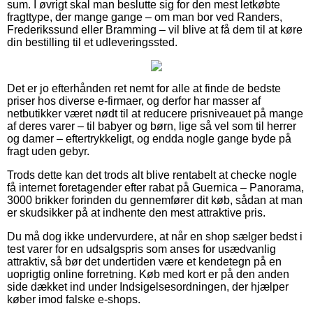
sum. I øvrigt skal man beslutte sig for den mest letkøbte
fragttype, der mange gange – om man bor ved Randers,
Frederikssund eller Bramming – vil blive at få dem til at køre
din bestilling til et udleveringssted.
Det er jo efterhånden ret nemt for alle at finde de bedste
priser hos diverse e-firmaer, og derfor har masser af
netbutikker været nødt til at reducere prisniveauet på mange
af deres varer – til babyer og børn, lige så vel som til herrer
og damer – eftertrykkeligt, og endda nogle gange byde på
fragt uden gebyr.
Trods dette kan det trods alt blive rentabelt at checke nogle
få internet foretagender efter rabat på Guernica – Panorama,
3000 brikker forinden du gennemfører dit køb, sådan at man
er skudsikker på at indhente den mest attraktive pris.
Du må dog ikke undervurdere, at når en shop sælger bedst i
test varer for en udsalgspris som anses for usædvanlig
attraktiv, så bør det undertiden være et kendetegn på en
uoprigtig online forretning. Køb med kort er på den anden
side dækket ind under Indsigelsesordningen, der hjælper
køber imod falske e-shops.