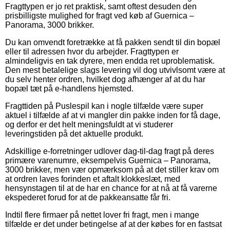
Fragttypen er jo ret praktisk, samt oftest desuden den
prisbilligste mulighed for fragt ved køb af Guernica –
Panorama, 3000 brikker.
Du kan omvendt foretrække at få pakken sendt til din bopæl
eller til adressen hvor du arbejder. Fragttypen er
almindeligvis en tak dyrere, men endda ret uproblematisk.
Den mest betalelige slags levering vil dog utvivlsomt være at
du selv henter ordren, hvilket dog afhænger af at du har
bopæl tæt på e-handlens hjemsted.
Fragttiden på Puslespil kan i nogle tilfælde være super
aktuel i tilfælde af at vi mangler din pakke inden for få dage,
og derfor er det helt meningsfuldt at vi studerer
leveringstiden på det aktuelle produkt.
Adskillige e-forretninger udlover dag-til-dag fragt på deres
primære varenumre, eksempelvis Guernica – Panorama,
3000 brikker, men vær opmærksom på at det stiller krav om
at ordren laves forinden et aftalt klokkeslæt, med
hensynstagen til at de har en chance for at nå at få varerne
ekspederet forud for at de pakkeansatte får fri.
Indtil flere firmaer på nettet lover fri fragt, men i mange
tilfælde er det under betingelse af at der købes for en fastsat