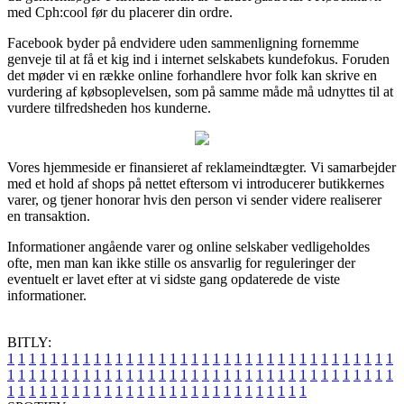
med Cph:cool før du placerer din ordre.
Facebook byder på endvidere uden sammenligning fornemme
genveje til at få et kig ind i internet selskabets kundefokus. Foruden
det møder vi en række online forhandlere hvor folk kan skrive en
vurdering af købsoplevelsen, som på samme måde må udnyttes til at
vurdere tilfredsheden hos kunderne.
Vores hjemmeside er finansieret af reklameindtægter. Vi samarbejder
med et hold af shops på nettet eftersom vi introducerer butikkernes
varer, og tjener honorar hvis den person vi sender videre realiserer
en transaktion.
Informationer angående varer og online selskaber vedligeholdes
ofte, men man kan ikke stille os ansvarlig for reguleringer der
eventuelt er lavet efter at vi sidste gang opdaterede de viste
informationer.
BITLY:
1
1
1
1
1
1
1
1
1
1
1
1
1
1
1
1
1
1
1
1
1
1
1
1
1
1
1
1
1
1
1
1
1
1
1
1
1
1
1
1
1
1
1
1
1
1
1
1
1
1
1
1
1
1
1
1
1
1
1
1
1
1
1
1
1
1
1
1
1
1
1
1
1
1
1
1
1
1
1
1
1
1
1
1
1
1
1
1
1
1
1
1
1
1
1
1
1
1
1
1