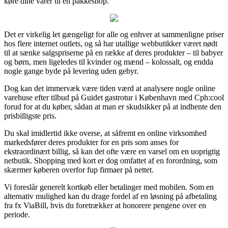
køre dine varer til en pakkeshop.
Det er virkelig let gængeligt for alle og enhver at sammenligne priser
hos flere internet outlets, og så har utallige webbutikker været nødt
til at sænke salgspriserne på en række af deres produkter – til babyer
og børn, men ligeledes til kvinder og mænd – kolossalt, og endda
nogle gange byde på levering uden gebyr.
Dog kan det immervæk være tiden værd at analysere nogle online
varehuse efter tilbud på Guidet gastrotur i København med Cph:cool
forud for at du køber, sådan at man er skudsikker på at indhente den
prisbilligste pris.
Du skal imidlertid ikke overse, at såfremt en online virksomhed
markedsfører deres produkter for en pris som anses for
ekstraordinært billig, så kan det ofte være en varsel om en uoprigtig
netbutik. Shopping med kort er dog omfattet af en forordning, som
skærmer køberen overfor fup firmaer på nettet.
Vi foreslår generelt kortkøb eller betalinger med mobilen. Som en
alternativ mulighed kan du drage fordel af en løsning på afbetaling
fra fx ViaBill, hvis du foretrækker at honorere pengene over en
periode.