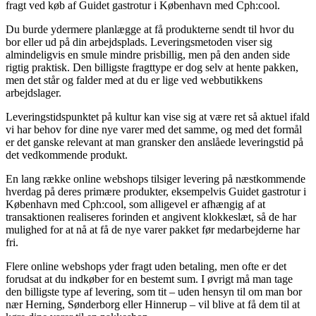
fragt ved køb af Guidet gastrotur i København med Cph:cool.
Du burde ydermere planlægge at få produkterne sendt til hvor du
bor eller ud på din arbejdsplads. Leveringsmetoden viser sig
almindeligvis en smule mindre prisbillig, men på den anden side
rigtig praktisk. Den billigste fragttype er dog selv at hente pakken,
men det står og falder med at du er lige ved webbutikkens
arbejdslager.
Leveringstidspunktet på kultur kan vise sig at være ret så aktuel ifald
vi har behov for dine nye varer med det samme, og med det formål
er det ganske relevant at man gransker den anslåede leveringstid på
det vedkommende produkt.
En lang række online webshops tilsiger levering på næstkommende
hverdag på deres primære produkter, eksempelvis Guidet gastrotur i
København med Cph:cool, som alligevel er afhængig af at
transaktionen realiseres forinden et angivent klokkeslæt, så de har
mulighed for at nå at få de nye varer pakket før medarbejderne har
fri.
Flere online webshops yder fragt uden betaling, men ofte er det
forudsat at du indkøber for en bestemt sum. I øvrigt må man tage
den billigste type af levering, som tit – uden hensyn til om man bor
nær Herning, Sønderborg eller Hinnerup – vil blive at få dem til at