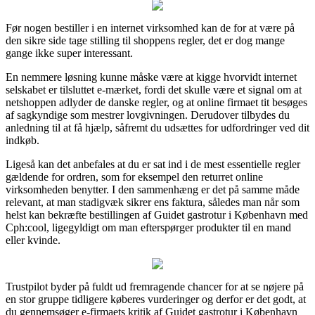
Før nogen bestiller i en internet virksomhed kan de for at være på
den sikre side tage stilling til shoppens regler, det er dog mange
gange ikke super interessant.
En nemmere løsning kunne måske være at kigge hvorvidt internet
selskabet er tilsluttet e-mærket, fordi det skulle være et signal om at
netshoppen adlyder de danske regler, og at online firmaet tit besøges
af sagkyndige som mestrer lovgivningen. Derudover tilbydes du
anledning til at få hjælp, såfremt du udsættes for udfordringer ved dit
indkøb.
Ligeså kan det anbefales at du er sat ind i de mest essentielle regler
gældende for ordren, som for eksempel den returret online
virksomheden benytter. I den sammenhæng er det på samme måde
relevant, at man stadigvæk sikrer ens faktura, således man når som
helst kan bekræfte bestillingen af Guidet gastrotur i København med
Cph:cool, ligegyldigt om man efterspørger produkter til en mand
eller kvinde.
Trustpilot byder på fuldt ud fremragende chancer for at se nøjere på
en stor gruppe tidligere køberes vurderinger og derfor er det godt, at
du gennemsøger e-firmaets kritik af Guidet gastrotur i København