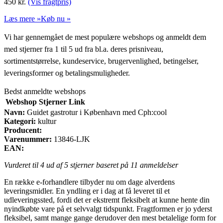
450
kr.
(Vis fragtpris)
Læs mere »
Køb nu »
Vi har gennemgået de mest populære webshops og anmeldt dem
med stjerner fra 1 til 5 ud fra bl.a. deres prisniveau,
sortimentstørrelse, kundeservice, brugervenlighed, betingelser,
leveringsformer og betalingsmuligheder.
Bedst anmeldte webshops
Webshop
Stjerner
Link
Navn:
Guidet gastrotur i København med Cph:cool
Kategori:
kultur
Producent:
Varenummer:
13846-LJK
EAN:
Vurderet til
4
ud af 5 stjerner baseret på
11
anmeldelser
En række e-forhandlere tilbyder nu om dage alverdens
leveringsmidler. En yndling er i dag at få leveret til et
udleveringssted, fordi det er ekstremt fleksibelt at kunne hente din
nyindkøbte vare på et selvvalgt tidspunkt. Fragtformen er jo yderst
fleksibel, samt mange gange derudover den mest betalelige form for